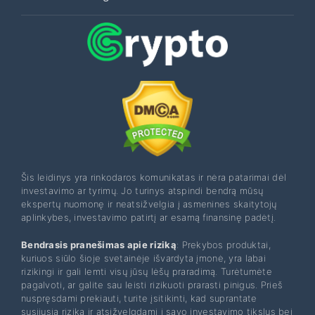
Šis leidinys yra rinkodaros komunikatas ir nėra patarimai dėl
investavimo ar tyrimų. Jo turinys atspindi bendrą mūsų
ekspertų nuomonę ir neatsižvelgia į asmenines skaitytojų
aplinkybes, investavimo patirtį ar esamą finansinę padėtį.
Bendrasis pranešimas apie riziką
: Prekybos produktai,
kuriuos siūlo šioje svetainėje išvardyta įmonė, yra labai
rizikingi ir gali lemti visų jūsų lėšų praradimą. Turėtumėte
pagalvoti, ar galite sau leisti rizikuoti prarasti pinigus. Prieš
nuspręsdami prekiauti, turite įsitikinti, kad suprantate
susijusią riziką ir atsižvelgdami į savo investavimo tikslus bei