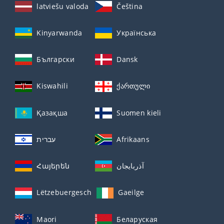
latviešu valoda
Čeština
Kinyarwanda
Українська
Български
Dansk
Kiswahili
ქართული
Қазақша
Suomen kieli
עברית
Afrikaans
Հայերեն
آذربايجان
Lëtzebuergesch
Gaeilge
Maori
Беларуская