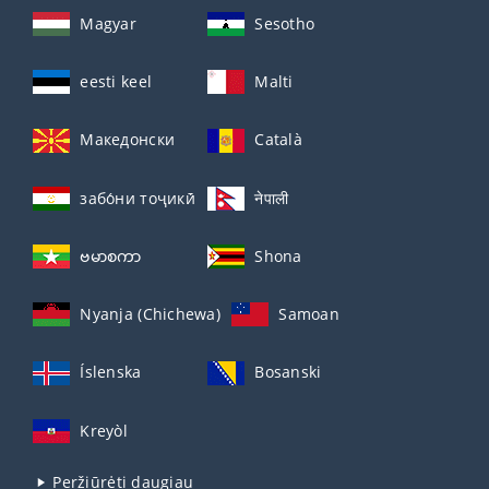
Magyar
Sesotho
eesti keel
Malti
Македонски
Català
забо́ни тоҷикӣ́
नेपाली
ဗမာစကာ
Shona
Nyanja (Chichewa)
Samoan
Íslenska
Bosanski
Kreyòl
Peržiūrėti daugiau