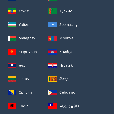
አማርኛ
Туркмен
Ўзбек
Soomaaliga
Malagasy
Монгол
Кыргызча
ភាសាខ្មែរ
ລາວ
Hrvatski
Lietuvių
සිංහල
Српски
Cebuano
Shqip
中文（台灣）