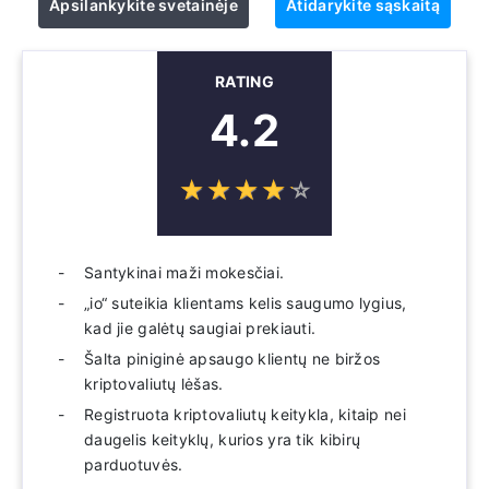
Apsilankykite svetainėje
Atidarykite sąskaitą
RATING
4.2
☆
★
☆
★
☆
★
☆
★
☆
★
Santykinai maži mokesčiai.
„io“ suteikia klientams kelis saugumo lygius,
kad jie galėtų saugiai prekiauti.
Šalta piniginė apsaugo klientų ne biržos
kriptovaliutų lėšas.
Registruota kriptovaliutų keitykla, kitaip nei
daugelis keityklų, kurios yra tik kibirų
parduotuvės.