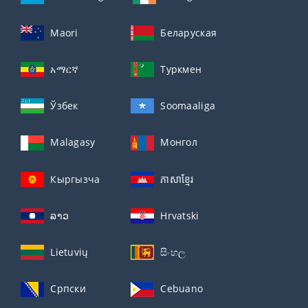
Maori
Беларуская
አማርኛ
Туркмен
Ўзбек
Soomaaliga
Malagasy
Монгол
Кыргызча
ភាសាខ្មែរ
ລາວ
Hrvatski
Lietuvių
සිංහල
Српски
Cebuano