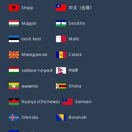
Shqip
中文（台灣）
Magyar
Sesotho
eesti keel
Malti
Македонски
Català
забо́ни тоҷикӣ́
नेपाली
ဗမာစကာ
Shona
Nyanja (Chichewa)
Samoan
Íslenska
Bosanski