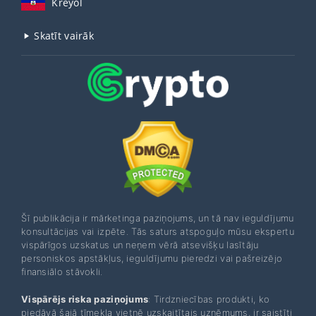
Kreyòl
Skatīt vairāk
Šī publikācija ir mārketinga paziņojums, un tā nav ieguldījumu
konsultācijas vai izpēte. Tās saturs atspoguļo mūsu ekspertu
vispārīgos uzskatus un neņem vērā atsevišķu lasītāju
personiskos apstākļus, ieguldījumu pieredzi vai pašreizējo
finansiālo stāvokli.
Vispārējs riska paziņojums
: Tirdzniecības produkti, ko
piedāvā šajā tīmekļa vietnē uzskaitītais uzņēmums, ir saistīti