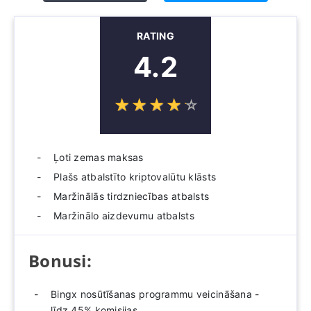
RATING
4.2
☆
★
☆
★
☆
★
☆
★
☆
★
Ļoti zemas maksas
Plašs atbalstīto kriptovalūtu klāsts
Maržinālās tirdzniecības atbalsts
Maržinālo aizdevumu atbalsts
Bonusi:
Bingx nosūtīšanas programmu veicināšana -
līdz 45% komisijas