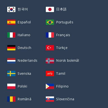
한국어
日本語
Español
Português
Italiano
Français
Deutsch
Türkçe
Nederlands
Norsk bokmål
Svenska
Tamil
Polski
Filipino
Română
Slovenčina