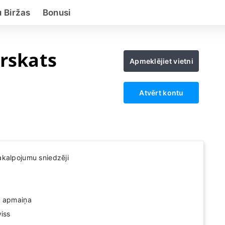
 Biržas
Bonusi
ārskats
Apmeklējiet vietni
Atvērt kontu
akalpojumu sniedzēji
a apmaiņa
viss