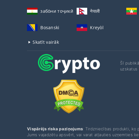
забо́ни тоҷикӣ́
नेपाली
Bosanski
Kreyòl
Skatīt vairāk
Šī publik
uzskatus 
Vispārējs riska paziņojums
: Tirdzniecības produkti, ko 
Jums vajadzētu apsvērt, vai varat atļauties uzņemties liel