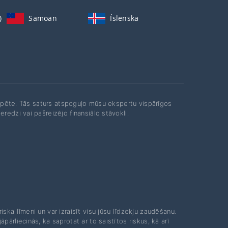
)
Samoan
Íslenska
 izpēte. Tās saturs atspoguļo mūsu ekspertu vispārīgos
redzi vai pašreizējo finansiālo stāvokli.
iska līmeni un var izraisīt visu jūsu līdzekļu zaudēšanu.
ārliecinās, ka saprotat ar to saistītos riskus, kā arī