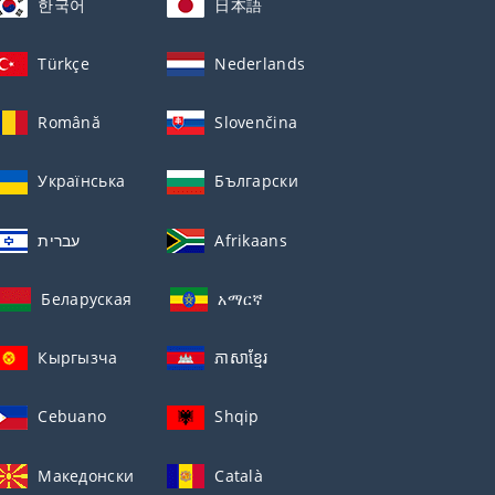
한국어
日本語
Türkçe
Nederlands
Română
Slovenčina
Українська
Български
עברית
Afrikaans
Беларуская
አማርኛ
Кыргызча
ភាសាខ្មែរ
Cebuano
Shqip
Македонски
Català