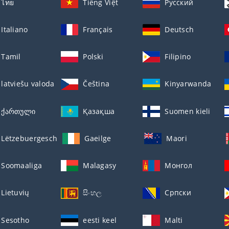
ไทย
Tiếng Việt
Русский
Italiano
Français
Deutsch
Tamil
Polski
Filipino
latviešu valoda
Čeština
Kinyarwanda
ქართული
Қазақша
Suomen kieli
Lëtzebuergesch
Gaeilge
Maori
Soomaaliga
Malagasy
Монгол
Lietuvių
සිංහල
Српски
Sesotho
eesti keel
Malti