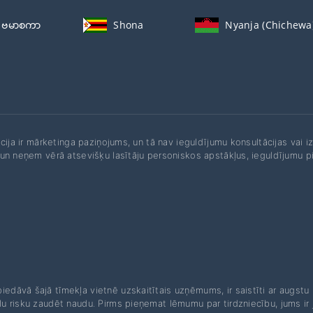
ဗမာစကာ
Shona
Nyanja (Chichewa
ācija ir mārketinga paziņojums, un tā nav ieguldījumu konsultācijas vai
un neņem vērā atsevišķu lasītāju personiskos apstākļus, ieguldījumu pie
piedāvā šajā tīmekļa vietnē uzskaitītais uzņēmums, ir saistīti ar augstu r
u risku zaudēt naudu. Pirms pieņemat lēmumu par tirdzniecību, jums ir jāp