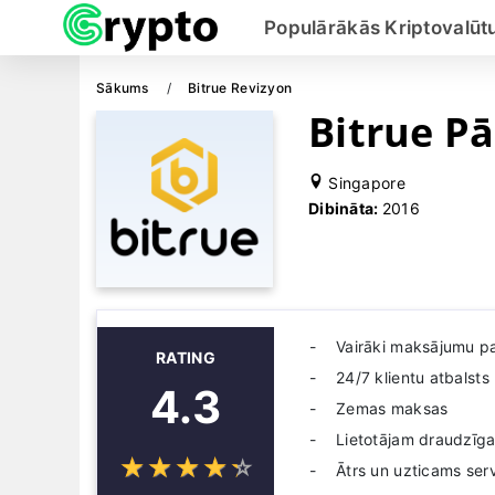
Populārākās Kriptovalūtu
Sākums
Bitrue Revizyon
Bitrue P
Singapore
Dibināta:
2016
Vairāki maksājumu p
RATING
24/7 klientu atbalsts
4.3
Zemas maksas
Lietotājam draudzīg
☆
★
☆
★
☆
★
☆
★
☆
★
Ātrs un uzticams ser