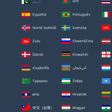
اردو
বাংলা
Español
Português
Norsk bokmål
Svenska
Zulu
Slovenščina
Dansk
Kiswahili
Հայերեն
آذربايجان
Туркмен
Ўзбек
ລາວ
Hrvatski
中文（台灣）
Magyar