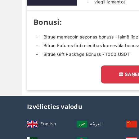
viegli izmantot
Bonusi:
Bitrue memecoin sezonas bonuss - laimē lī
Bitrue Futures tirdzniecības karnevāla bonu
Bitrue Gift Package Bonuss - 1000 USDT
SAŅE
Izvēlieties valodu
English
العربيّة