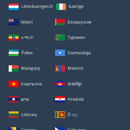
Lëtzebuergesch
Gaeilge
Maori
Беларуская
አማርኛ
Туркмен
Ўзбек
Soomaaliga
Malagasy
Монгол
Кыргызча
ភាសាខ្មែរ
ລາວ
Hrvatski
Lietuvių
සිංහල
Српски
Cebuano