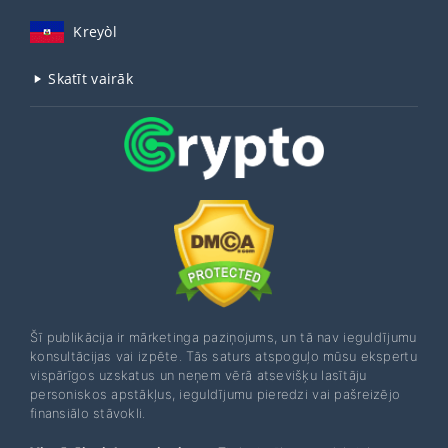
Kreyòl
Skatīt vairāk
Šī publikācija ir mārketinga paziņojums, un tā nav ieguldījumu
konsultācijas vai izpēte. Tās saturs atspoguļo mūsu ekspertu
vispārīgos uzskatus un neņem vērā atsevišķu lasītāju
personiskos apstākļus, ieguldījumu pieredzi vai pašreizējo
finansiālo stāvokli.