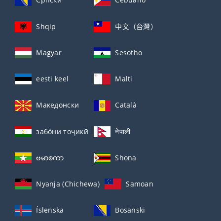
Shqip
中文（台灣）
Magyar
Sesotho
eesti keel
Malti
Македонски
Català
забо́ни тоҷикӣ́
नेपाली
ဗမာစကာ
Shona
Nyanja (Chichewa)
Samoan
Íslenska
Bosanski