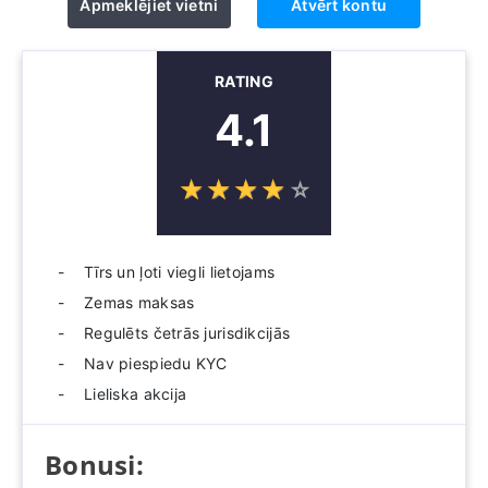
Apmeklējiet vietni
Atvērt kontu
RATING
4.1
☆
★
☆
★
☆
★
☆
★
☆
★
Tīrs un ļoti viegli lietojams
Zemas maksas
Regulēts četrās jurisdikcijās
Nav piespiedu KYC
Lieliska akcija
Bonusi: