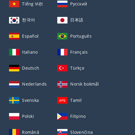
Tiếng Việt
Русский
한국어
日本語
Español
Português
Italiano
Français
Deutsch
Türkçe
Nederlands
Norsk bokmål
Svenska
Tamil
Polski
Filipino
Română
Slovenčina