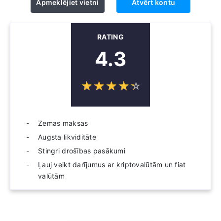
Apmeklējiet vietni
Atvērt kontu
RATING
4.3
☆
★
☆
★
☆
★
☆
★
☆
★
Zemas maksas
Augsta likviditāte
Stingri drošības pasākumi
Ļauj veikt darījumus ar kriptovalūtām un fiat
valūtām