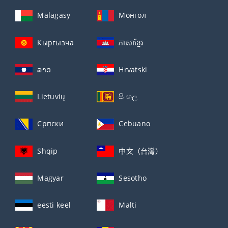
Malagasy
Монгол
Кыргызча
ភាសាខ្មែរ
ລາວ
Hrvatski
Lietuvių
සිංහල
Српски
Cebuano
Shqip
中文（台灣）
Magyar
Sesotho
eesti keel
Malti