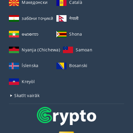
Македонски
Català
забо́ни тоҷикӣ́
नेपाली
ဗမာစကာ
Shona
Nyanja (Chichewa)
Samoan
Íslenska
Bosanski
Kreyòl
Skatīt vairāk