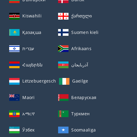
Kiswahili
ქართული
Қазақша
Suomen kieli
עברית
Afrikaans
Հայերեն
آذربايجان
Lëtzebuergesch
Gaeilge
Maori
Беларуская
አማርኛ
Туркмен
Ўзбек
Soomaaliga