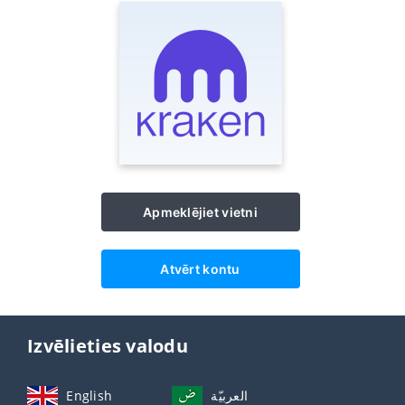
Apmeklējiet vietni
Atvērt kontu
Izvēlieties valodu
English
العربيّة