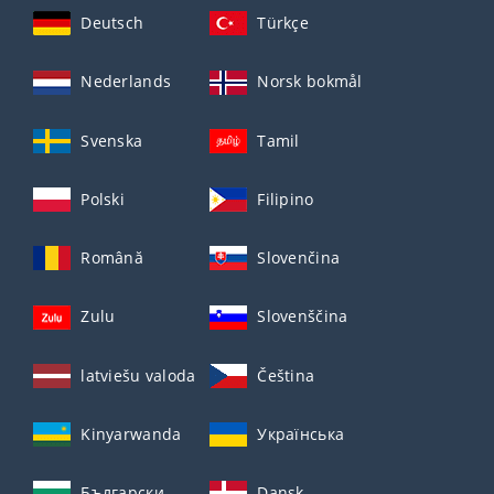
Deutsch
Türkçe
Nederlands
Norsk bokmål
Svenska
Tamil
Polski
Filipino
Română
Slovenčina
Zulu
Slovenščina
latviešu valoda
Čeština
Kinyarwanda
Українська
Български
Dansk