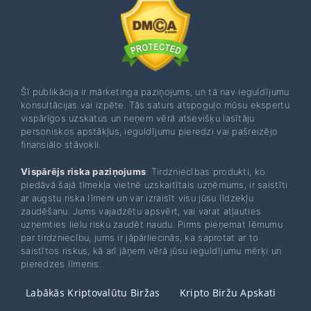
Šī publikācija ir mārketinga paziņojums, un tā nav ieguldījumu
konsultācijas vai izpēte. Tās saturs atspoguļo mūsu ekspertu
vispārīgos uzskatus un neņem vērā atsevišķu lasītāju
personiskos apstākļus, ieguldījumu pieredzi vai pašreizējo
finansiālo stāvokli.
Vispārējs riska paziņojums
: Tirdzniecības produkti, ko
piedāvā šajā tīmekļa vietnē uzskaitītais uzņēmums, ir saistīti
ar augstu riska līmeni un var izraisīt visu jūsu līdzekļu
zaudēšanu. Jums vajadzētu apsvērt, vai varat atļauties
uzņemties lielu risku zaudēt naudu. Pirms pieņemat lēmumu
par tirdzniecību, jums ir jāpārliecinās, ka saprotat ar to
saistītos riskus, kā arī jāņem vērā jūsu ieguldījumu mērķi un
pieredzes līmenis.
Labākās Kriptovalūtu Biržas
Kripto Biržu Apskati