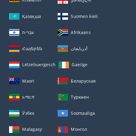
Қазақша
Suomen kieli
עברית
Afrikaans
Հայերեն
آذربايجان
Lëtzebuergesch
Gaeilge
Maori
Беларуская
አማርኛ
Туркмен
Ўзбек
Soomaaliga
Malagasy
Монгол