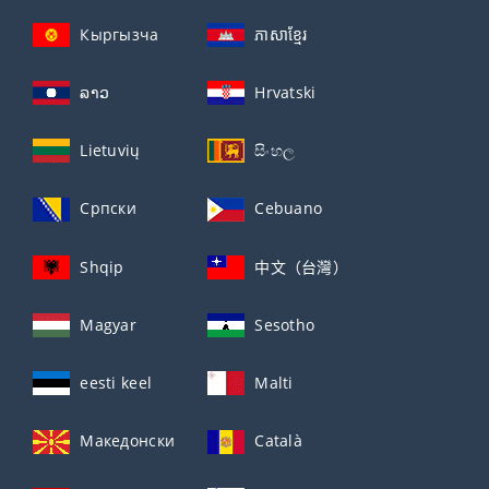
Кыргызча
ភាសាខ្មែរ
ລາວ
Hrvatski
Lietuvių
සිංහල
Српски
Cebuano
Shqip
中文（台灣）
Magyar
Sesotho
eesti keel
Malti
Македонски
Català