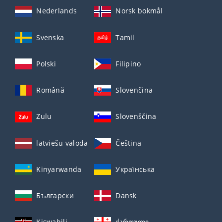
Nederlands
Norsk bokmål
Svenska
Tamil
Polski
Filipino
Română
Slovenčina
Zulu
Slovenščina
latviešu valoda
Čeština
Kinyarwanda
Українська
Български
Dansk
Kiswahili
ქართული