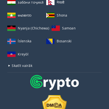
забо́ни тоҷикӣ́
नेपाली
ဗမာစကာ
Shona
Nyanja (Chichewa)
Samoan
Íslenska
Bosanski
Kreyòl
Skatīt vairāk