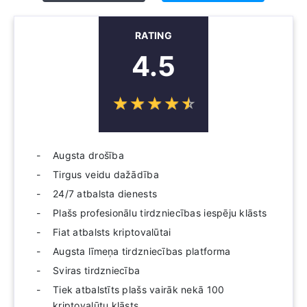
RATING
4.5
☆
★
☆
★
☆
★
☆
★
☆
★
Augsta drošība
Tirgus veidu dažādība
24/7 atbalsta dienests
Plašs profesionālu tirdzniecības iespēju klāsts
Fiat atbalsts kriptovalūtai
Augsta līmeņa tirdzniecības platforma
Sviras tirdzniecība
Tiek atbalstīts plašs vairāk nekā 100
kriptovalūtu klāsts