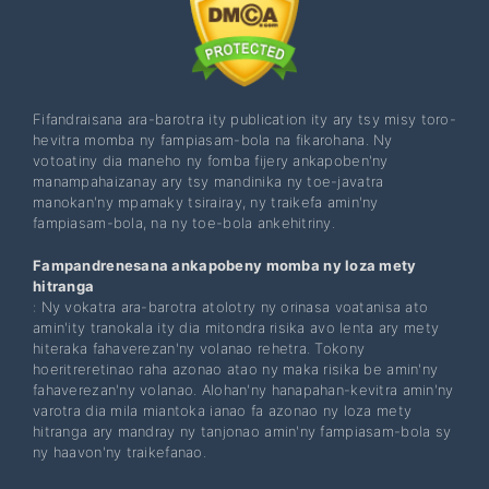
Fifandraisana ara-barotra ity publication ity ary tsy misy toro-
hevitra momba ny fampiasam-bola na fikarohana. Ny
votoatiny dia maneho ny fomba fijery ankapoben'ny
manampahaizanay ary tsy mandinika ny toe-javatra
manokan'ny mpamaky tsirairay, ny traikefa amin'ny
fampiasam-bola, na ny toe-bola ankehitriny.
Fampandrenesana ankapobeny momba ny loza mety
hitranga
: Ny vokatra ara-barotra atolotry ny orinasa voatanisa ato
amin'ity tranokala ity dia mitondra risika avo lenta ary mety
hiteraka fahaverezan'ny volanao rehetra. Tokony
hoeritreretinao raha azonao atao ny maka risika be amin'ny
fahaverezan'ny volanao. Alohan'ny hanapahan-kevitra amin'ny
varotra dia mila miantoka ianao fa azonao ny loza mety
hitranga ary mandray ny tanjonao amin'ny fampiasam-bola sy
ny haavon'ny traikefanao.