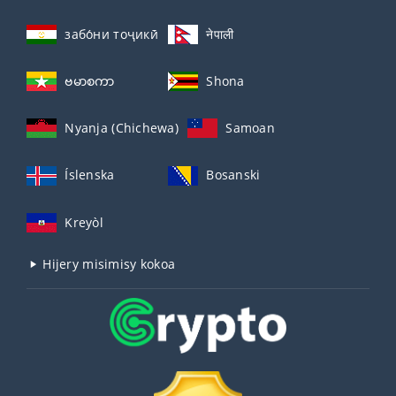
забо́ни тоҷикӣ́
नेपाली
ဗမာစကာ
Shona
Nyanja (Chichewa)
Samoan
Íslenska
Bosanski
Kreyòl
Hijery misimisy kokoa