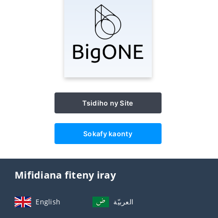
Tsidiho ny Site
Sokafy kaonty
Mifidiana fiteny iray
English
العربيّة