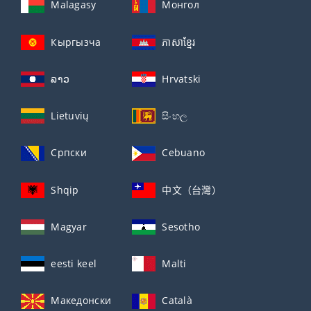
Malagasy
Монгол
Кыргызча
ភាសាខ្មែរ
ລາວ
Hrvatski
Lietuvių
සිංහල
Српски
Cebuano
Shqip
中文（台灣）
Magyar
Sesotho
eesti keel
Malti
Македонски
Català