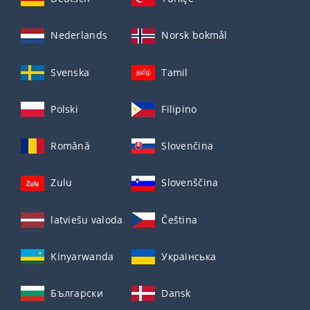
Nederlands
Norsk bokmål
Svenska
Tamil
Polski
Filipino
Română
Slovenčina
Zulu
Slovenščina
latviešu valoda
Čeština
Kinyarwanda
Українська
Български
Dansk