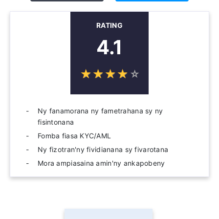
RATING
4.1
☆
★
☆
★
☆
★
☆
★
☆
★
Ny fanamorana ny fametrahana sy ny
fisintonana
Fomba fiasa KYC/AML
Ny fizotran'ny fividianana sy fivarotana
Mora ampiasaina amin'ny ankapobeny