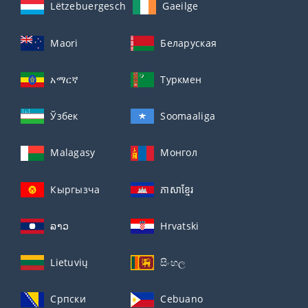
Lëtzebuergesch
Gaeilge
Maori
Беларуская
አማርኛ
Туркмен
Ўзбек
Soomaaliga
Malagasy
Монгол
Кыргызча
ភាសាខ្មែរ
ລາວ
Hrvatski
Lietuvių
සිංහල
Српски
Cebuano