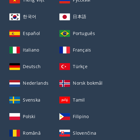
한국어
日本語
Español
Português
Italiano
Français
Deutsch
Türkçe
Nederlands
Norsk bokmål
Svenska
Tamil
Polski
Filipino
Română
Slovenčina