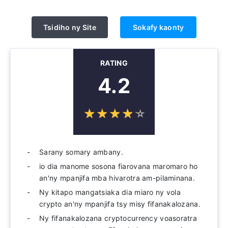
Tsidiho ny Site
Sokafy kaonty
RATING
4.2
☆
★
☆
★
☆
★
☆
★
☆
★
Sarany somary ambany.
io dia manome sosona fiarovana maromaro ho
an'ny mpanjifa mba hivarotra am-pilaminana.
Ny kitapo mangatsiaka dia miaro ny vola
crypto an'ny mpanjifa tsy misy fifanakalozana.
Ny fifanakalozana cryptocurrency voasoratra