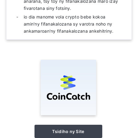
anarana, tsy toy ny fifanakalozana maro izay
fivarotana siny fotsiny.
io dia manome vola crypto bebe kokoa
amin'ny fifanakalozana sy varotra noho ny
ankamaroan'ny fifanakalozana ankehitriny.
Tsidiho ny Site