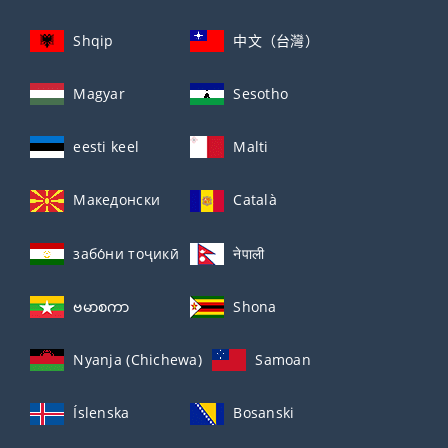
Shqip
中文（台灣）
Magyar
Sesotho
eesti keel
Malti
Македонски
Català
забо́ни тоҷикӣ́
नेपाली
ဗမာစကာ
Shona
Nyanja (Chichewa)
Samoan
Íslenska
Bosanski