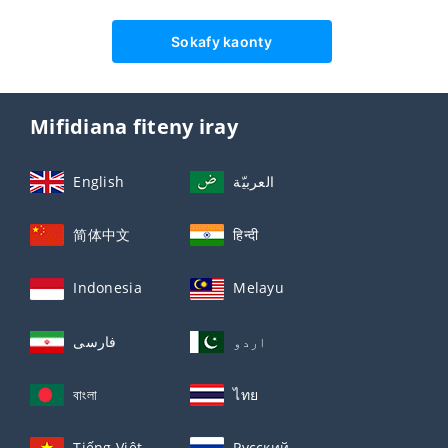
Sokafy kaonty
Mifidiana fiteny iray
English
العربيّة
简体中文
हिन्दी
Indonesia
Melayu
اردو
فارسی
বাংলা
ไทย
Tiếng Việt
Русский