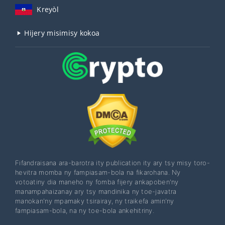
Kreyòl
Hijery misimisy kokoa
Fifandraisana ara-barotra ity publication ity ary tsy misy toro-
hevitra momba ny fampiasam-bola na fikarohana. Ny
votoatiny dia maneho ny fomba fijery ankapoben'ny
manampahaizanay ary tsy mandinika ny toe-javatra
manokan'ny mpamaky tsirairay, ny traikefa amin'ny
fampiasam-bola, na ny toe-bola ankehitriny.