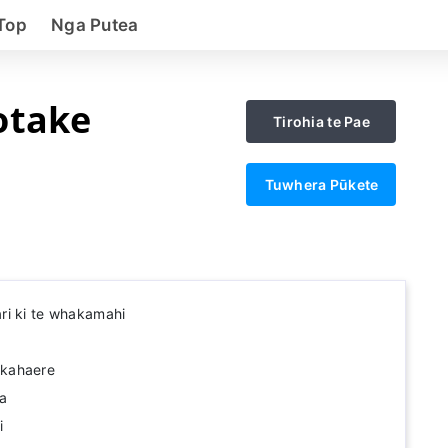
Top
Nga Putea
otake
Tirohia te Pae
Tuwhera Pūkete
ri ki te whakamahi
kahaere
a
i