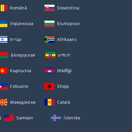
Română
Slovenčina
Українська
Български
עברית
Afrikaans
Беларуская
አማርኛ
Кыргызча
ភាសាខ្មែរ
Cebuano
Shqip
Македонски
Català
)
Samoan
Íslenska