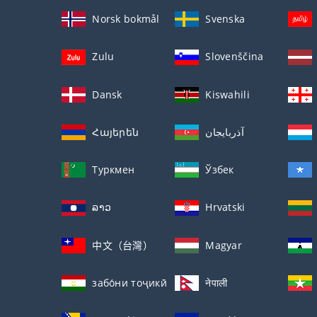
Norsk bokmål
Svenska
Zulu
Slovenščina
Dansk
Kiswahili
Հայերեն
آذربايجان
Туркмен
Ўзбек
ລາວ
Hrvatski
中文（台灣）
Magyar
забо́ни тоҷикӣ́
नेपाली