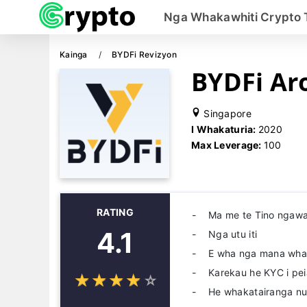
Nga Whakawhiti Crypto 
Kainga
BYDFi Revizyon
BYDFi Ar
Singapore
I Whakaturia:
2020
Max Leverage:
100
RATING
Ma me te Tino ngawa
4.1
Nga utu iti
E wha nga mana wha
Karekau he KYC i pei
☆
★
☆
★
☆
★
☆
★
☆
★
He whakatairanga nu