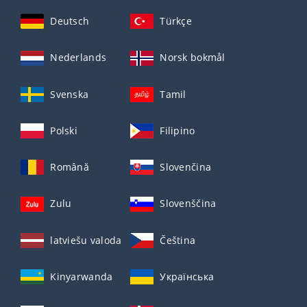
Deutsch
Türkçe
Nederlands
Norsk bokmål
Svenska
Tamil
Polski
Filipino
Română
Slovenčina
Zulu
Slovenščina
latviešu valoda
Čeština
Kinyarwanda
Українська