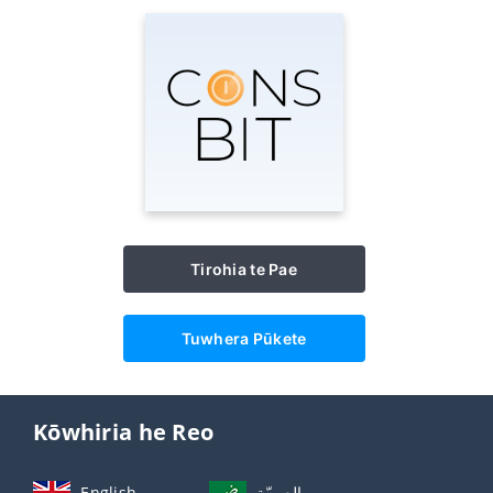
Tirohia te Pae
Tuwhera Pūkete
Kōwhiria he Reo
English
العربيّة