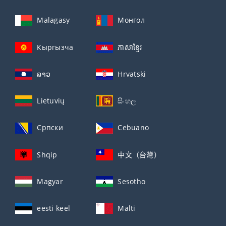
Malagasy
Монгол
Кыргызча
ភាសាខ្មែរ
ລາວ
Hrvatski
Lietuvių
සිංහල
Српски
Cebuano
Shqip
中文（台灣）
Magyar
Sesotho
eesti keel
Malti