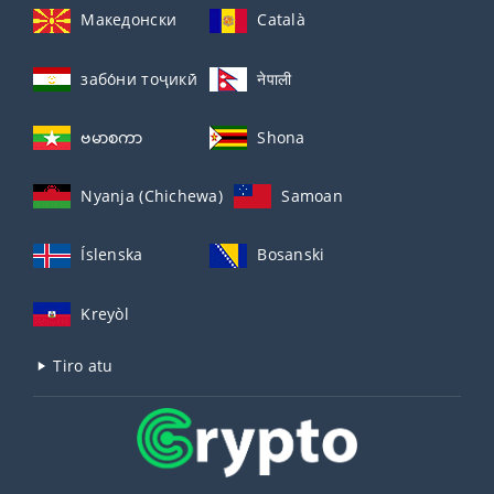
Македонски
Català
забо́ни тоҷикӣ́
नेपाली
ဗမာစကာ
Shona
Nyanja (Chichewa)
Samoan
Íslenska
Bosanski
Kreyòl
Tiro atu