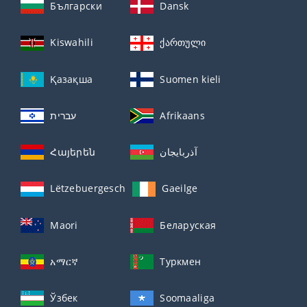
Български
Dansk
Kiswahili
ქართული
Қазақша
Suomen kieli
עברית
Afrikaans
Հայերեն
آذربايجان
Lëtzebuergesch
Gaeilge
Maori
Беларуская
አማርኛ
Туркмен
Ўзбек
Soomaaliga