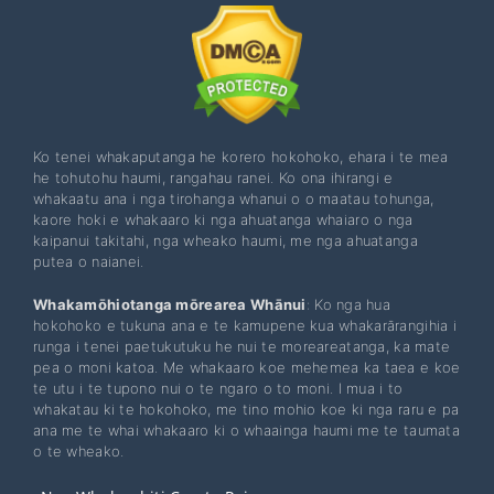
Ko tenei whakaputanga he korero hokohoko, ehara i te mea
he tohutohu haumi, rangahau ranei. Ko ona ihirangi e
whakaatu ana i nga tirohanga whanui o o maatau tohunga,
kaore hoki e whakaaro ki nga ahuatanga whaiaro o nga
kaipanui takitahi, nga wheako haumi, me nga ahuatanga
putea o naianei.
Whakamōhiotanga mōrearea Whānui
: Ko nga hua
hokohoko e tukuna ana e te kamupene kua whakarārangihia i
runga i tenei paetukutuku he nui te moreareatanga, ka mate
pea o moni katoa. Me whakaaro koe mehemea ka taea e koe
te utu i te tupono nui o te ngaro o to moni. I mua i to
whakatau ki te hokohoko, me tino mohio koe ki nga raru e pa
ana me te whai whakaaro ki o whaainga haumi me te taumata
o te wheako.