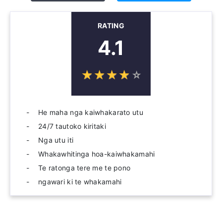
RATING
4.1
☆
★
☆
★
☆
★
☆
★
☆
★
He maha nga kaiwhakarato utu
24/7 tautoko kiritaki
Nga utu iti
Whakawhitinga hoa-kaiwhakamahi
Te ratonga tere me te pono
ngawari ki te whakamahi