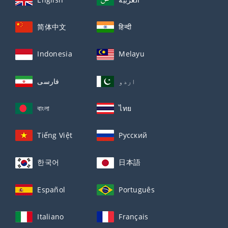
简体中文
हिन्दी
Indonesia
Melayu
اردو
فارسی
বাংলা
ไทย
Tiếng Việt
Русский
한국어
日本語
Español
Português
Italiano
Français