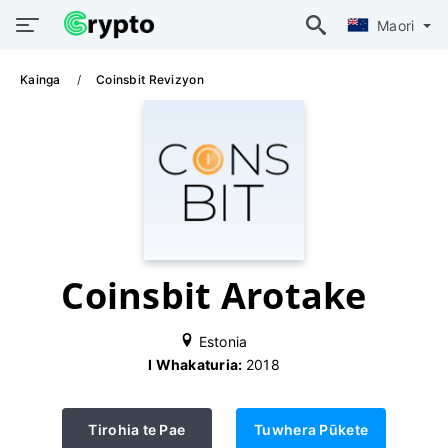
Maori
Kainga
Coinsbit Revizyon
Coinsbit Arotake
Estonia
I Whakaturia:
2018
Tirohia te Pae
Tuwhera Pūkete