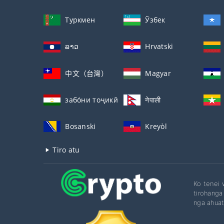
Туркмен
Ўзбек
ລາວ
Hrvatski
中文（台灣）
Magyar
забо́ни тоҷикӣ́
नेपाली
Bosanski
Kreyòl
Tiro atu
Ko tenei 
tirohanga
nga ahuat