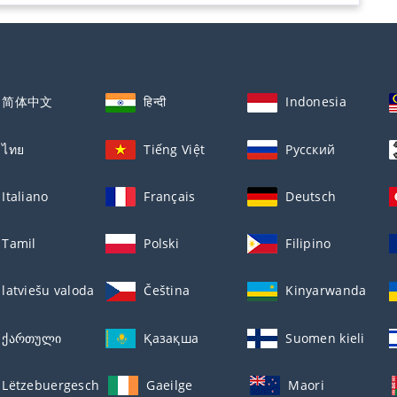
简体中文
हिन्दी
Indonesia
ไทย
Tiếng Việt
Русский
Italiano
Français
Deutsch
Tamil
Polski
Filipino
latviešu valoda
Čeština
Kinyarwanda
ქართული
Қазақша
Suomen kieli
Lëtzebuergesch
Gaeilge
Maori