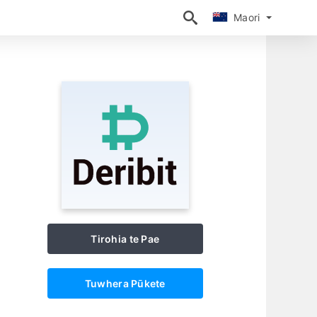
Maori
Maori
Tirohia te Pae
Tuwhera Pūkete