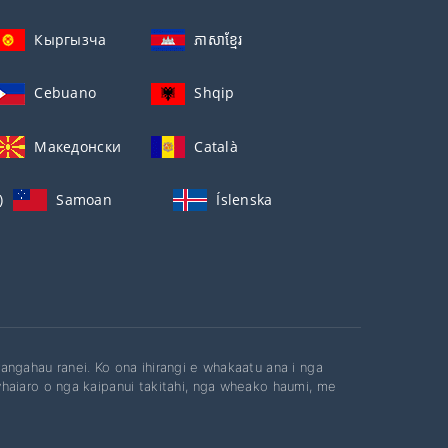
Кыргызча
ភាសាខ្មែរ
Cebuano
Shqip
Македонски
Català
)
Samoan
Íslenska
ngahau ranei. Ko ona ihirangi e whakaatu ana i nga
haiaro o nga kaipanui takitahi, nga wheako haumi, me