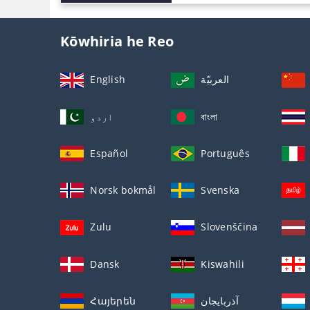
Kōwhiria he Reo
English
العربيّة
اردو
বাংলা
Español
Português
Norsk bokmål
Svenska
Zulu
Slovenščina
Dansk
Kiswahili
Հայերեն
آذربايجان