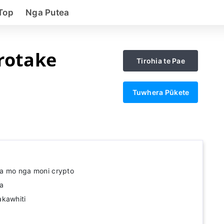
Top
Nga Putea
Arotake
Tirohia te Pae
Tuwhera Pūkete
a mo nga moni crypto
a
akawhiti