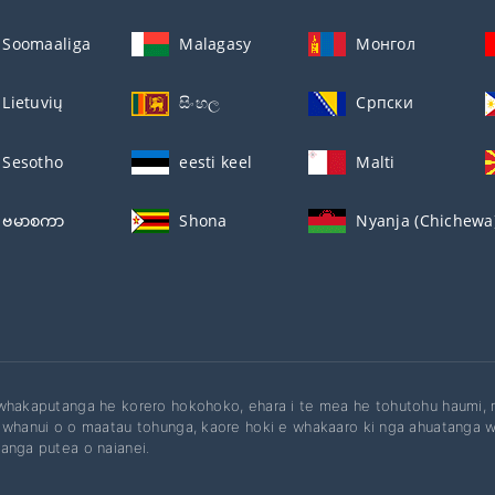
Soomaaliga
Malagasy
Монгол
Lietuvių
සිංහල
Српски
Sesotho
eesti keel
Malti
ဗမာစကာ
Shona
Nyanja (Chichewa
whakaputanga he korero hokohoko, ehara i te mea he tohutohu haumi, ra
 whanui o o maatau tohunga, kaore hoki e whakaaro ki nga ahuatanga w
anga putea o naianei.