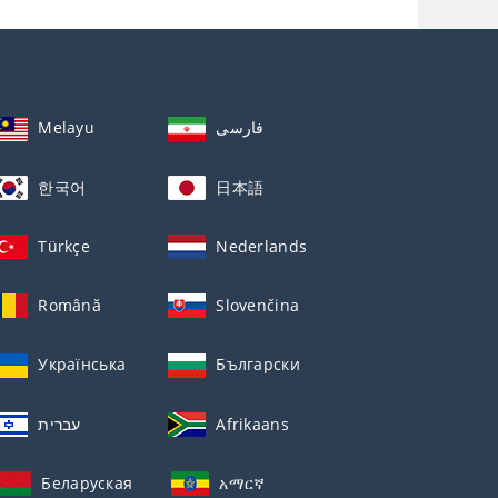
Melayu
فارسی
한국어
日本語
Türkçe
Nederlands
Română
Slovenčina
Українська
Български
עברית
Afrikaans
Беларуская
አማርኛ