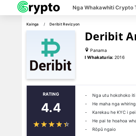
Nga Whakawhiti Crypto 
Kainga
Deribit Revizyon
Deribit 
Panama
I Whakaturia:
2016
RATING
Nga utu hokohoko iti
4.4
He maha nga whiring
Karekau he KYC i pei
He pai te hoahoa wh
☆
★
☆
★
☆
★
☆
★
☆
★
Rōpū ngaio