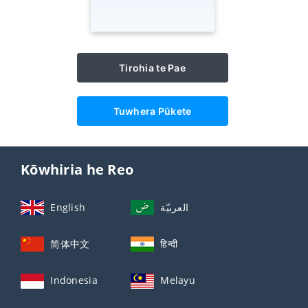
Tirohia te Pae
Tuwhera Pūkete
Kōwhiria he Reo
English
العربيّة
简体中文
हिन्दी
Indonesia
Melayu