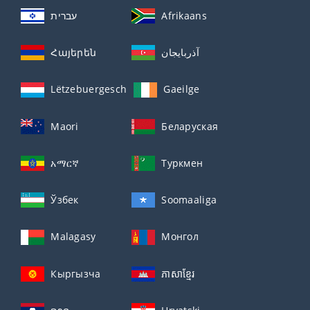
עברית
Afrikaans
Հայերեն
آذربايجان
Lëtzebuergesch
Gaeilge
Maori
Беларуская
አማርኛ
Туркмен
Ўзбек
Soomaaliga
Malagasy
Монгол
Кыргызча
ភាសាខ្មែរ