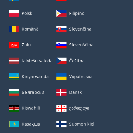
Polski
Filipino
Română
Slovenčina
Zulu
Slovenščina
latviešu valoda
Čeština
Kinyarwanda
Українська
Български
Dansk
Kiswahili
ქართული
Қазақша
Suomen kieli