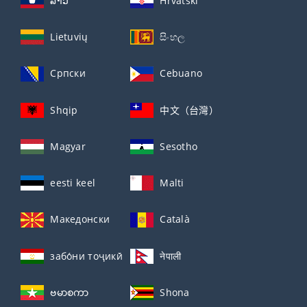
ລາວ
Hrvatski
Lietuvių
සිංහල
Српски
Cebuano
Shqip
中文（台灣）
Magyar
Sesotho
eesti keel
Malti
Македонски
Català
забо́ни тоҷикӣ́
नेपाली
ဗမာစကာ
Shona