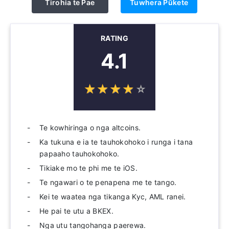
Tirohia te Pae
Tuwhera Pūkete
RATING
4.1
☆
★
☆
★
☆
★
☆
★
☆
★
Te kowhiringa o nga altcoins.
Ka tukuna e ia te tauhokohoko i runga i tana
papaaho tauhokohoko.
Tikiake mo te phi me te iOS.
Te ngawari o te penapena me te tango.
Kei te waatea nga tikanga Kyc, AML ranei.
He pai te utu a BKEX.
Nga utu tangohanga paerewa.