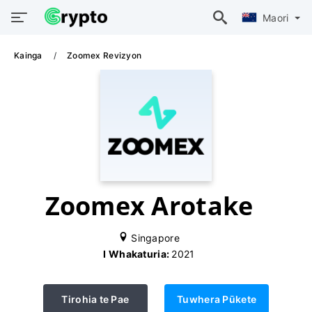
Maori
Kainga
Zoomex Revizyon
Zoomex Arotake
Singapore
I Whakaturia:
2021
Tirohia te Pae
Tuwhera Pūkete