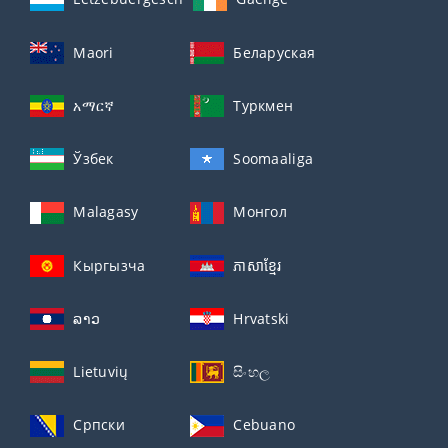
Maori
Беларуская
አማርኛ
Туркмен
Ўзбек
Soomaaliga
Malagasy
Монгол
Кыргызча
ភាសាខ្មែរ
ລາວ
Hrvatski
Lietuvių
සිංහල
Српски
Cebuano