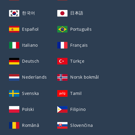
한국어
日本語
Español
Português
Italiano
Français
Deutsch
Türkçe
Nederlands
Norsk bokmål
Svenska
Tamil
Polski
Filipino
Română
Slovenčina