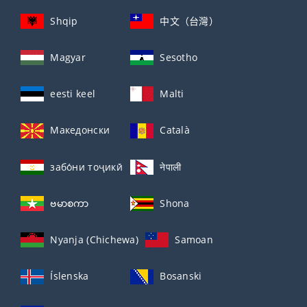
Shqip
中文（台灣）
Magyar
Sesotho
eesti keel
Malti
Македонски
Català
забо́ни тоҷикӣ́
नेपाली
ဗမာစကာ
Shona
Nyanja (Chichewa)
Samoan
Íslenska
Bosanski