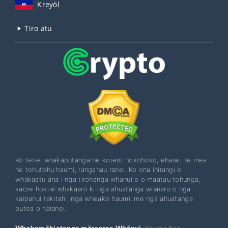
Kreyòl
Tiro atu
Ko tenei whakaputanga he korero hokohoko, ehara i te mea
he tohutohu haumi, rangahau ranei. Ko ona ihirangi e
whakaatu ana i nga tirohanga whanui o o maatau tohunga,
kaore hoki e whakaaro ki nga ahuatanga whaiaro o nga
kaipanui takitahi, nga wheako haumi, me nga ahuatanga
putea o naianei.