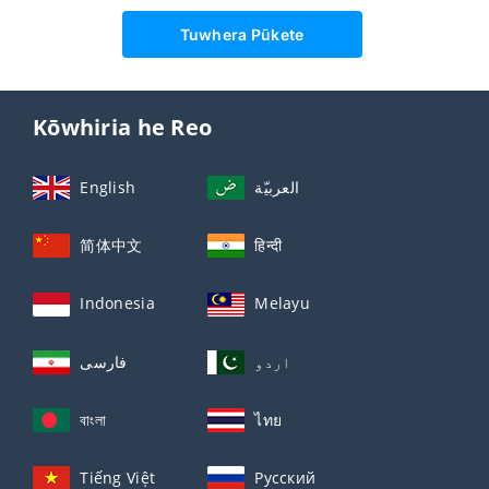
Tuwhera Pūkete
Kōwhiria he Reo
English
العربيّة
简体中文
हिन्दी
Indonesia
Melayu
اردو
فارسی
বাংলা
ไทย
Tiếng Việt
Русский