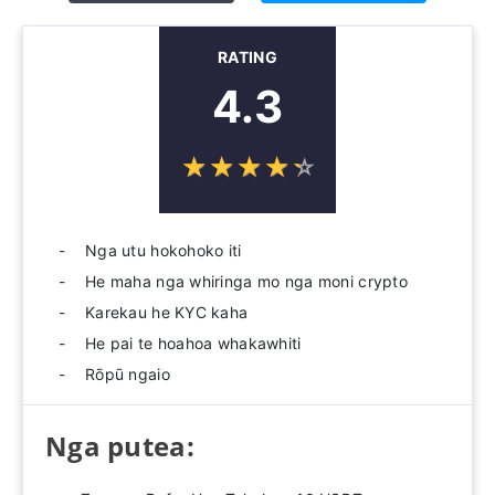
RATING
4.3
☆
★
☆
★
☆
★
☆
★
☆
★
Nga utu hokohoko iti
He maha nga whiringa mo nga moni crypto
Karekau he KYC kaha
He pai te hoahoa whakawhiti
Rōpū ngaio
Nga putea: