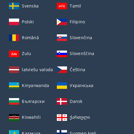
Svenska
Tamil
Polski
Filipino
Română
Slovenčina
Zulu
Slovenščina
latviešu valoda
Čeština
Kinyarwanda
Українська
Български
Dansk
Kiswahili
ქართული
Қазақша
Suomen kieli