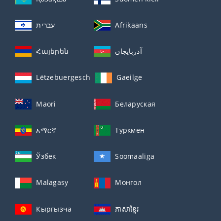
עברית
Afrikaans
Հայերեն
آذربايجان
Lëtzebuergesch
Gaeilge
Maori
Беларуская
አማርኛ
Туркмен
Ўзбек
Soomaaliga
Malagasy
Монгол
Кыргызча
ភាសាខ្មែរ