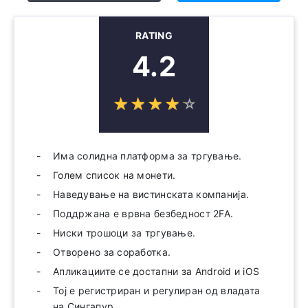
RATING
4.2
☆
★
☆
★
☆
★
☆
★
☆
★
Има солидна платформа за тргување.
Голем список на монети.
Наведување на вистинската компанија.
Поддржана е врвна безбедност 2FA.
Ниски трошоци за тргување.
Отворено за соработка.
Апликациите се достапни за Android и iOS
Тој е регистриран и регулиран од владата
на Сингапур