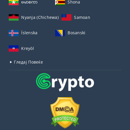
ဗမာစကာ
Shona
Nyanja (Chichewa)
Samoan
Íslenska
Bosanski
Kreyòl
Гледај Повеќе