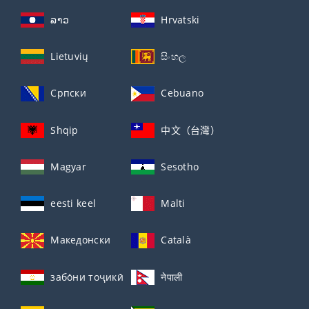
ລາວ
Hrvatski
Lietuvių
සිංහල
Српски
Cebuano
Shqip
中文（台灣）
Magyar
Sesotho
eesti keel
Malti
Македонски
Català
забо́ни тоҷикӣ́
नेपाली