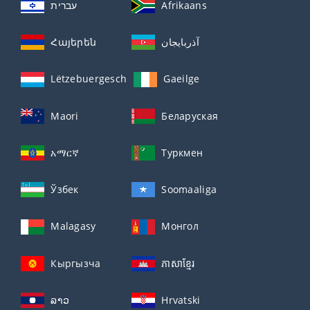
עברית
Afrikaans
Հայերեն
آذربايجان
Lëtzebuergesch
Gaeilge
Maori
Беларуская
አማርኛ
Туркмен
Ўзбек
Soomaaliga
Malagasy
Монгол
Кыргызча
ភាសាខ្មែរ
ລາວ
Hrvatski