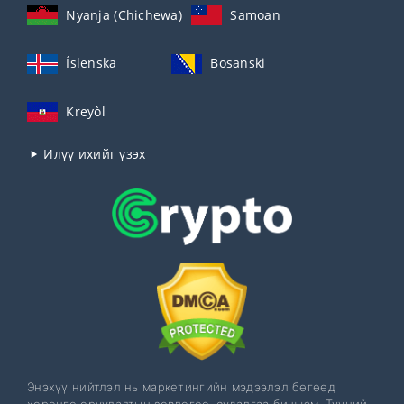
Nyanja (Chichewa)
Samoan
Íslenska
Bosanski
Kreyòl
Илүү ихийг үзэх
Энэхүү нийтлэл нь маркетингийн мэдээлэл бөгөөд