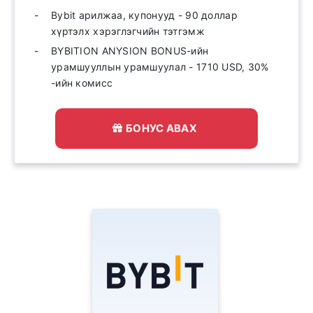
Bybit арилжаа, купонууд - 90 доллар
хүртэлх хэрэглэгчийн тэтгэмж
BYBITION ANYSION BONUS-ийн
урамшууллын урамшуулал - 1710 USD, 30%
-ийн комисс
БОНУС АВАХ