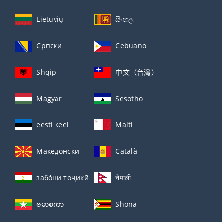
Lietuvių
සිංහල
Српски
Cebuano
Shqip
中文（台灣）
Magyar
Sesotho
eesti keel
Malti
Македонски
Català
забо́ни тоҷикӣ́
नेपाली
ဗမာစကာ
Shona