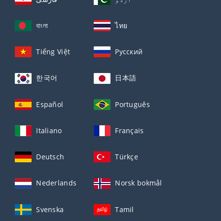
বাংলা
ไทย
Tiếng Việt
Русский
한국어
日本語
Español
Português
Italiano
Français
Deutsch
Türkçe
Nederlands
Norsk bokmål
Svenska
Tamil