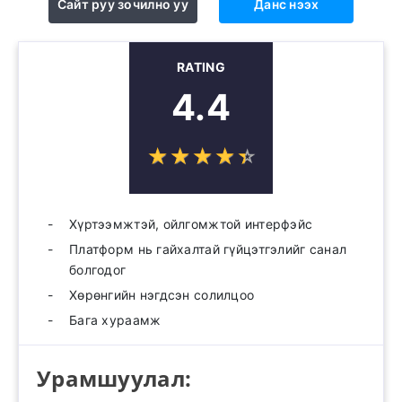
Сайт руу зочилно уу
Данс нээх
RATING
4.4
☆
★
☆
★
☆
★
☆
★
☆
★
Хүртээмжтэй, ойлгомжтой интерфэйс
Платформ нь гайхалтай гүйцэтгэлийг санал
болгодог
Хөрөнгийн нэгдсэн солилцоо
Бага хураамж
Урамшуулал: