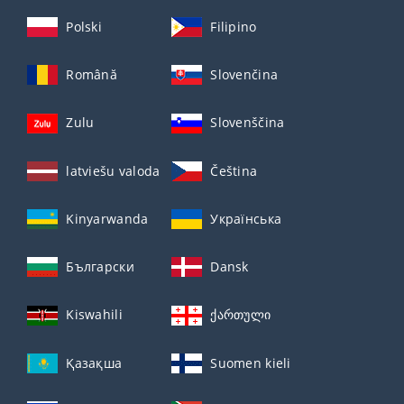
Polski
Filipino
Română
Slovenčina
Zulu
Slovenščina
latviešu valoda
Čeština
Kinyarwanda
Українська
Български
Dansk
Kiswahili
ქართული
Қазақша
Suomen kieli