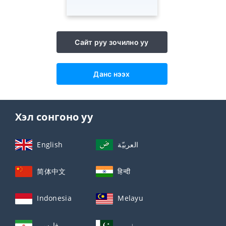
Сайт руу зочилно уу
Данс нээх
Хэл сонгоно уу
English
العربيّة
简体中文
हिन्दी
Indonesia
Melayu
اردو
فارسی