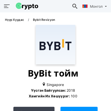
Монгол
Нүүр Хуудас
Bybit Revizyon
ByBit тойм
Singapore
Үүсгэн Байгуулсан:
2018
Хамгийн Их Хөшүүрэг:
100