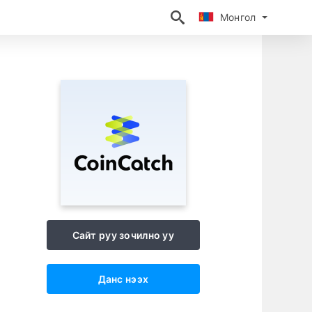
Монгол
Монгол
Сайт руу зочилно уу
Данс нээх