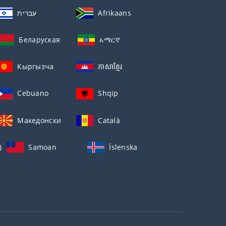
עברית
Afrikaans
Беларуская
አማርኛ
Кыргызча
ភាសាខ្មែរ
Cebuano
Shqip
Македонски
Català
)
Samoan
Íslenska