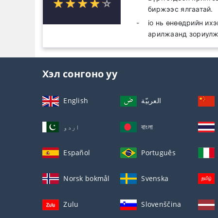
☆
★
☆
★
☆
★
☆
★
☆
★
биржээс ялгаатай.
io нь өнөөдрийн их
арилжаанд зориулж 
Хэл сонгоно уу
English
العربيّة
اردو
বাংলা
Español
Português
Norsk bokmål
Svenska
Zulu
Slovenščina