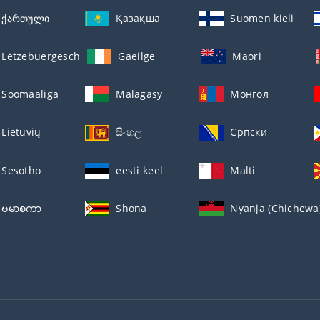
ქართული
Қазақша
Suomen kieli
Lëtzebuergesch
Gaeilge
Maori
Soomaaliga
Malagasy
Монгол
Lietuvių
සිංහල
Српски
Sesotho
eesti keel
Malti
ဗမာစကာ
Shona
Nyanja (Chichewa