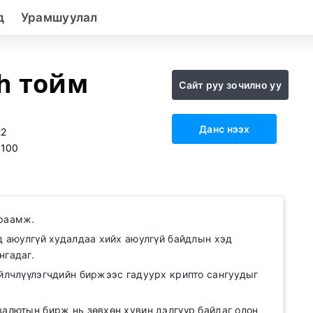
д
Урамшуулал
h тойм
Сайт руу зочилно уу
Данс нээх
22
:
100
ураамж.
эд аюулгүй худалдаа хийх аюулгүй байдлын хэд
нгадаг.
үйлчлүүлэгчдийн биржээс гадуурх крипто сангуудыг
валютын бирж нь зөвхөн хувин дэлгүүр байдаг олон