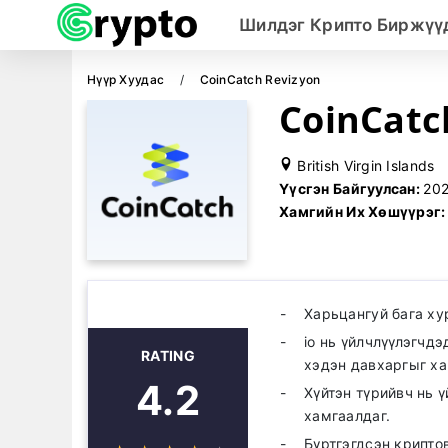
Шилдэг Крипто Биржүү
Нүүр Хуудас
CoinCatch Revizyon
CoinCatc
British Virgin Islands
Үүсгэн Байгуулсан:
20
Хамгийн Их Хөшүүрэг
Харьцангуй бага х
io нь үйлчлүүлэгчд
RATING
хэдэн давхаргыг ха
4.2
Хүйтэн түрийвч нь 
хамгаалдаг.
Бүртгэгдсэн крипто