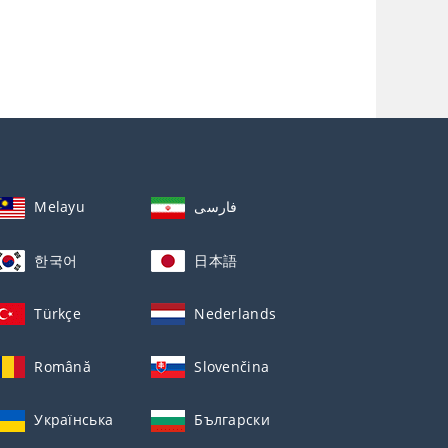
Melayu
فارسی
한국어
日本語
Türkçe
Nederlands
Română
Slovenčina
Українська
Български