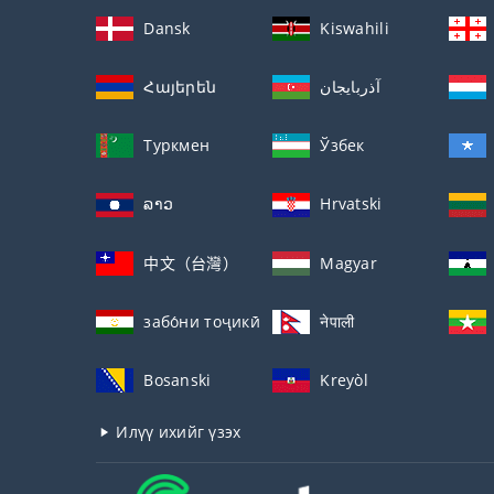
Dansk
Kiswahili
Հայերեն
آذربايجان
Туркмен
Ўзбек
ລາວ
Hrvatski
中文（台灣）
Magyar
забо́ни тоҷикӣ́
नेपाली
Bosanski
Kreyòl
Илүү ихийг үзэх