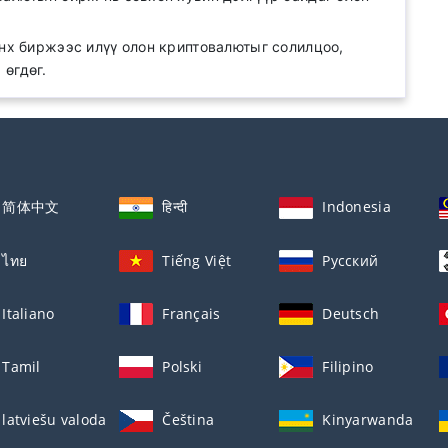
энх биржээс илүү олон криптовалютыг солилцоо,
өгдөг.
简体中文
हिन्दी
Indonesia
ไทย
Tiếng Việt
Русский
Italiano
Français
Deutsch
Tamil
Polski
Filipino
latviešu valoda
Čeština
Kinyarwanda