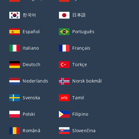
한국어
日本語
Español
Português
Italiano
Français
Deutsch
Türkçe
Nederlands
Norsk bokmål
Svenska
Tamil
Polski
Filipino
Română
Slovenčina