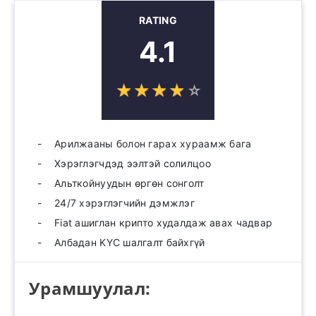
RATING
4.1
☆
★
☆
★
☆
★
☆
★
☆
★
Арилжааны болон гарах хураамж бага
Хэрэглэгчдэд ээлтэй солилцоо
Альткойнуудын өргөн сонголт
24/7 хэрэглэгчийн дэмжлэг
Fiat ашиглан крипто худалдаж авах чадвар
Албадан KYC шалгалт байхгүй
Урамшуулал: