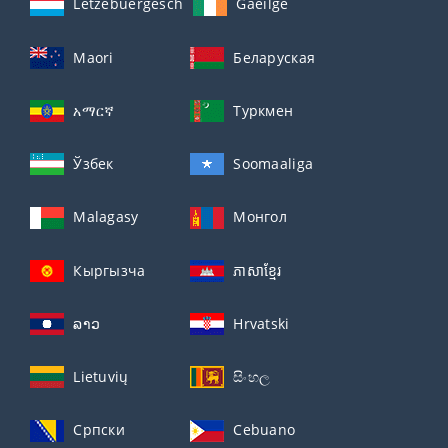
Lëtzebuergesch
Gaeilge
Maori
Беларуская
አማርኛ
Туркмен
Ўзбек
Soomaaliga
Malagasy
Монгол
Кыргызча
ភាសាខ្មែរ
ລາວ
Hrvatski
Lietuvių
සිංහල
Српски
Cebuano