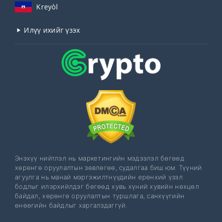
Kreyòl
Илүү ихийг үзэх
Энэхүү нийтлэл нь маркетингийн мэдээлэл бөгөөд
хөрөнгө оруулалтын зөвлөгөө, судалгаа биш юм. Түүний
агуулга нь манай мэргэжилтнүүдийн ерөнхий үзэл
бодлыг илэрхийлдэг бөгөөд хувь хүний ​​​​хувийн нөхцөл
байдал, хөрөнгө оруулалтын туршлага, санхүүгийн
өнөөгийн байдлыг харгалздаггүй.