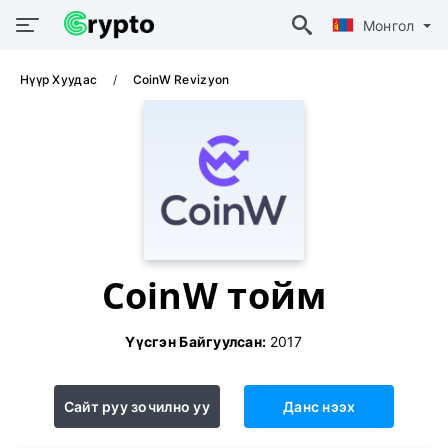
Монгол
Нүүр Хуудас
CoinW Revizyon
CoinW тойм
Үүсгэн Байгуулсан:
2017
Сайт руу зочилно уу
Данс нээх