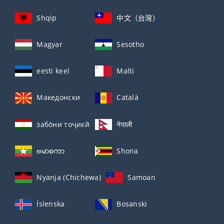
Shqip
中文（台灣）
Magyar
Sesotho
eesti keel
Malti
Македонски
Català
забо́ни тоҷикӣ́
नेपाली
ဗမာစကာ
Shona
Nyanja (Chichewa)
Samoan
Íslenska
Bosanski