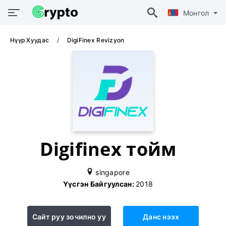
Монгол
Нүүр Хуудас
DigiFinex Revizyon
Digifinex тойм
singapore
Үүсгэн Байгуулсан:
2018
Сайт руу зочилно уу
Данс нээх