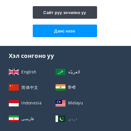
Сайт руу зочилно уу
Данс нээх
Хэл сонгоно уу
English
العربيّة
简体中文
हिन्दी
Indonesia
Melayu
اردو
فارسی