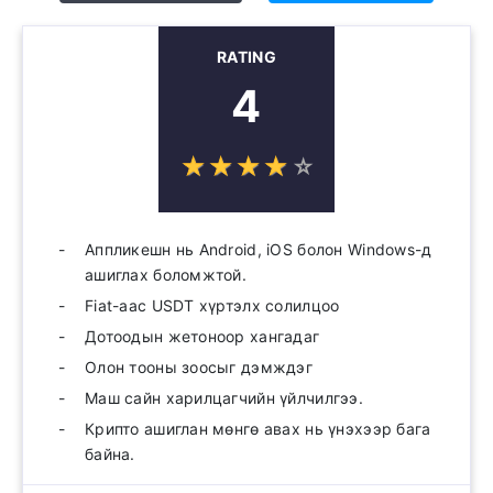
RATING
4
☆
★
☆
★
☆
★
☆
★
☆
★
Аппликешн нь Android, iOS болон Windows-д
ашиглах боломжтой.
Fiat-аас USDT хүртэлх солилцоо
Дотоодын жетоноор хангадаг
Олон тооны зоосыг дэмждэг
Маш сайн харилцагчийн үйлчилгээ.
Крипто ашиглан мөнгө авах нь үнэхээр бага
байна.