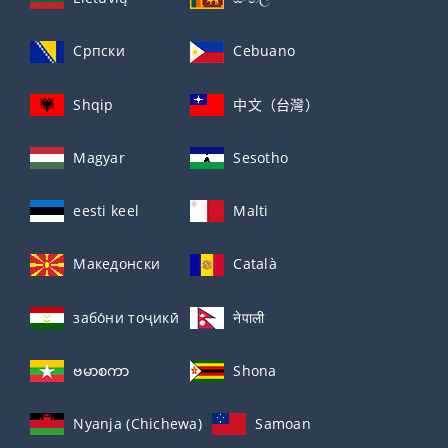
Српски
Cebuano
Shqip
中文（台灣）
Magyar
Sesotho
eesti keel
Malti
Македонски
Català
забо́ни тоҷикӣ́
नेपाली
ဗမာစကာ
Shona
Nyanja (Chichewa)
Samoan