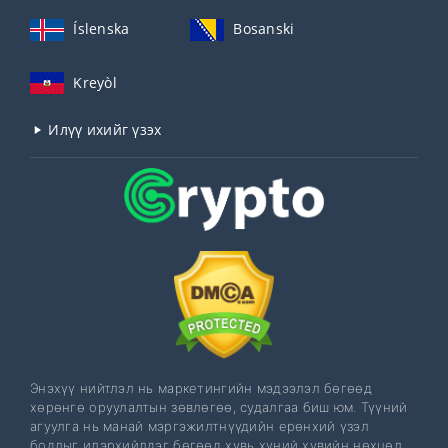
Íslenska
Bosanski
Kreyòl
Илүү ихийг үзэх
Энэхүү нийтлэл нь маркетингийн мэдээлэл бөгөөд
хөрөнгө оруулалтын зөвлөгөө, судалгаа биш юм. Түүний
агуулга нь манай мэргэжилтнүүдийн ерөнхий үзэл
бодлыг илэрхийлдэг бөгөөд хувь хүний ​​​​хувийн нөхцөл