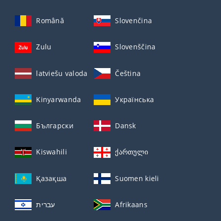
Română
Slovenčina
Zulu
Slovenščina
latviešu valoda
Čeština
Kinyarwanda
Українська
Български
Dansk
Kiswahili
ქართული
Қазақша
Suomen kieli
עברית
Afrikaans