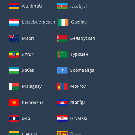
Հայերեն
آذربايجان
Lëtzebuergesch
Gaeilge
Maori
Беларуская
አማርኛ
Туркмен
Ўзбек
Soomaaliga
Malagasy
Монгол
Кыргызча
ភាសាខ្មែរ
ລາວ
Hrvatski
Lietuvių
සිංහල