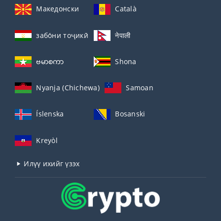
Македонски
Català
забо́ни тоҷикӣ́
नेपाली
ဗမာစကာ
Shona
Nyanja (Chichewa)
Samoan
Íslenska
Bosanski
Kreyòl
Илүү ихийг үзэх