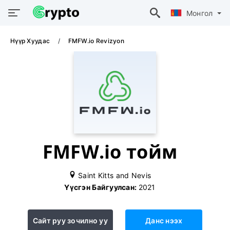
Монгол
Нүүр Хуудас
FMFW.io Revizyon
FMFW.io тойм
Saint Kitts and Nevis
Үүсгэн Байгуулсан:
2021
Сайт руу зочилно уу
Данс нээх