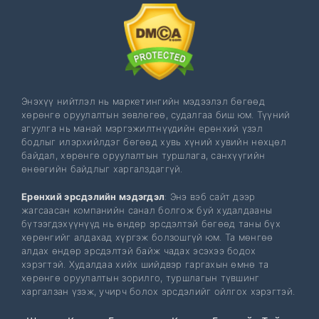
Энэхүү нийтлэл нь маркетингийн мэдээлэл бөгөөд
хөрөнгө оруулалтын зөвлөгөө, судалгаа биш юм. Түүний
агуулга нь манай мэргэжилтнүүдийн ерөнхий үзэл
бодлыг илэрхийлдэг бөгөөд хувь хүний ​​​​хувийн нөхцөл
байдал, хөрөнгө оруулалтын туршлага, санхүүгийн
өнөөгийн байдлыг харгалздаггүй.
Ерөнхий эрсдэлийн мэдэгдэл
: Энэ вэб сайт дээр
жагсаасан компанийн санал болгож буй худалдааны
бүтээгдэхүүнүүд нь өндөр эрсдэлтэй бөгөөд таны бүх
хөрөнгийг алдахад хүргэж болзошгүй юм. Та мөнгөө
алдах өндөр эрсдэлтэй байж чадах эсэхээ бодох
хэрэгтэй. Худалдаа хийх шийдвэр гаргахын өмнө та
хөрөнгө оруулалтын зорилго, туршлагын түвшинг
харгалзан үзэж, учирч болох эрсдэлийг ойлгох хэрэгтэй.