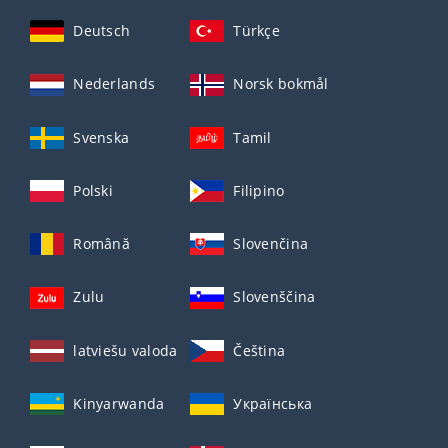
Deutsch
Türkçe
Nederlands
Norsk bokmål
Svenska
Tamil
Polski
Filipino
Română
Slovenčina
Zulu
Slovenščina
latviešu valoda
Čeština
Kinyarwanda
Українська