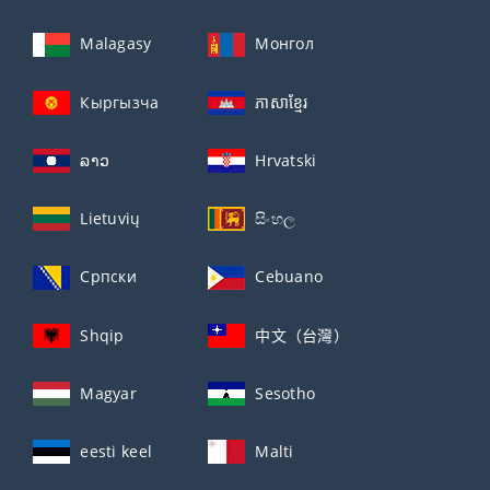
Malagasy
Монгол
Кыргызча
ភាសាខ្មែរ
ລາວ
Hrvatski
Lietuvių
සිංහල
Српски
Cebuano
Shqip
中文（台灣）
Magyar
Sesotho
eesti keel
Malti