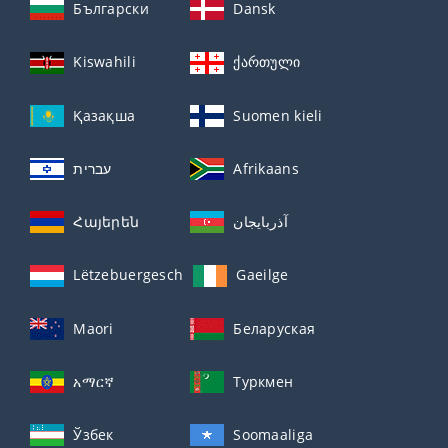
Български
Dansk
Kiswahili
ქართული
Қазақша
Suomen kieli
עברית
Afrikaans
Հայերեն
آذربايجان
Lëtzebuergesch
Gaeilge
Maori
Беларуская
አማርኛ
Туркмен
Ўзбек
Soomaaliga