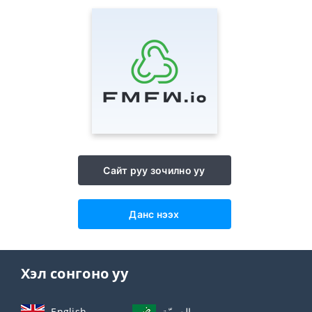
Сайт руу зочилно уу
Данс нээх
Хэл сонгоно уу
English
العربيّة