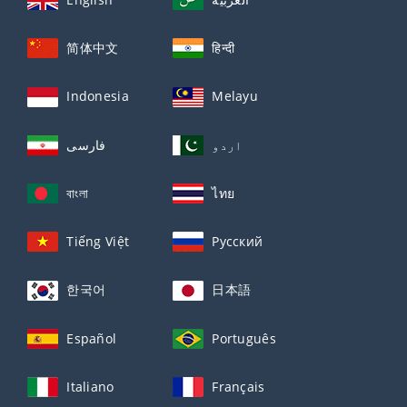
简体中文
हिन्दी
Indonesia
Melayu
اردو
فارسی
বাংলা
ไทย
Tiếng Việt
Русский
한국어
日本語
Español
Português
Italiano
Français