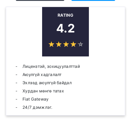
RATING
4.2
☆
★
☆
★
☆
★
☆
★
☆
★
Лицензтэй, зохицуулалттай
Аюулгүй хадгалалт
Эхлээд аюулгүй байдал
Хурдан мөнгө татах
Fiat Gateway
24/7 дэмжлэг.