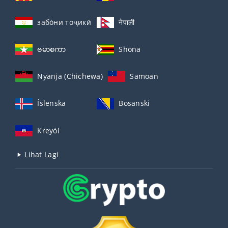
забо́ни тоҷикӣ́
नेपाली
ဗမာစကာ
Shona
Nyanja (Chichewa)
Samoan
Íslenska
Bosanski
Kreyòl
Lihat Lagi