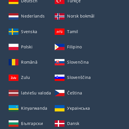
Deutsch
Türkçe
Nederlands
Norsk bokmål
Svenska
Tamil
Polski
Filipino
Română
Slovenčina
Zulu
Slovenščina
latviešu valoda
Čeština
Kinyarwanda
Українська
Български
Dansk