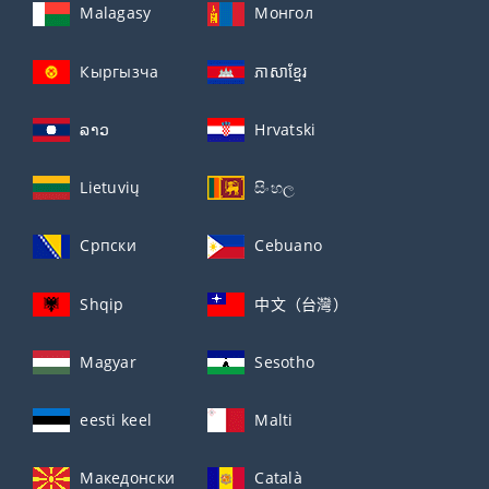
Malagasy
Монгол
Кыргызча
ភាសាខ្មែរ
ລາວ
Hrvatski
Lietuvių
සිංහල
Српски
Cebuano
Shqip
中文（台灣）
Magyar
Sesotho
eesti keel
Malti
Македонски
Català