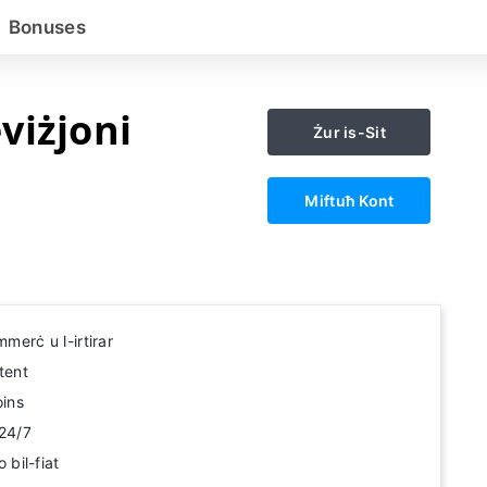
Bonuses
viżjoni
Żur is-Sit
Miftuħ Kont
mmerċ u l-irtirar
tent
oins
 24/7
o bil-fiat