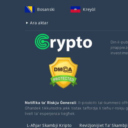
Bosanski
Kreyòl
Ara aktar
Din il-pu
jirrappreż
investimen
Notifika ta' Riskju Ġenerali
: Il-prodotti tal-kummerċ offru
Għandek tikkunsidra jekk tistax taffordja li tieħu r-riskju għo
livell ta’ esperjenza tiegħek.
L-Aħjar Skambji Kripto
Reviżjonijiet Ta' Skambji