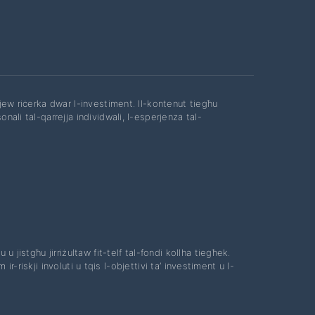
 jew riċerka dwar l-investiment. Il-kontenut tiegħu
nali tal-qarrejja individwali, l-esperjenza tal-
 u jistgħu jirriżultaw fit-telf tal-fondi kollha tiegħek.
 ir-riskji involuti u tqis l-objettivi ta’ investiment u l-