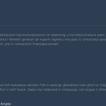
bblikazzjoni hija komunikazzjoni ta’ marketing u ma tikkostitwixxix pariri
enta l-fehmiet ġenerali tal-esperti tagħna u ma jqisx iċ-ċirkostanzi perso
t, jew is-sitwazzjoni finanzjarja attwali.
ti mill-kumpanija elenkati f'din il-websajt għandhom livell għoli ta 'riskju
li li titlef flusek. Qabel ma tiddeċiedi li tinnegozja, trid tiżgura li tifhem
 Kripto