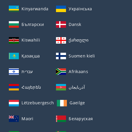
Kinyarwanda
Українська
Български
Dansk
Kiswahili
ქართული
Қазақша
Suomen kieli
עברית
Afrikaans
Հայերեն
آذربايجان
Lëtzebuergesch
Gaeilge
Maori
Беларуская