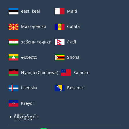
eesti keel
Malti
Македонски
Català
забо́ни тоҷикӣ́
नेपाली
ဗမာစကာ
Shona
Nyanja (Chichewa)
Samoan
Íslenska
Bosanski
Kreyòl
ပိုမိုကြည့်ရှုပါ။