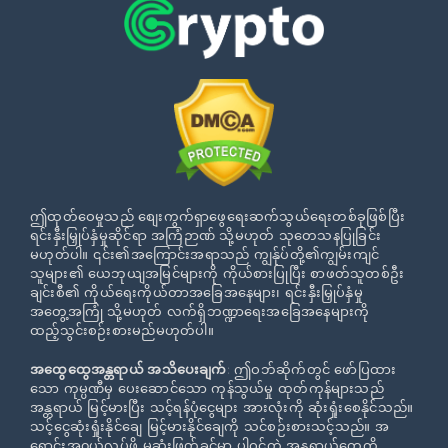
ဤထုတ်ဝေမှုသည် စျေးကွက်ရှာဖွေရေးဆက်သွယ်ရေးတစ်ခုဖြစ်ပြီး
ရင်းနှီးမြှုပ်နှံမှုဆိုင်ရာ အကြံဉာဏ် သို့မဟုတ် သုတေသနပြုခြင်း
မဟုတ်ပါ။ ၎င်း၏အကြောင်းအရာသည် ကျွန်ုပ်တို့၏ကျွမ်းကျင်
သူများ၏ ယေဘုယျအမြင်များကို ကိုယ်စားပြုပြီး စာဖတ်သူတစ်ဦး
ချင်းစီ၏ ကိုယ်ရေးကိုယ်တာအခြေအနေများ၊ ရင်းနှီးမြှုပ်နှံမှု
အတွေ့အကြုံ သို့မဟုတ် လက်ရှိဘဏ္ဍာရေးအခြေအနေများကို
ထည့်သွင်းစဉ်းစားမည်မဟုတ်ပါ။
အထွေထွေအန္တရာယ် အသိပေးချက်
: ဤဝဘ်ဆိုက်တွင် ဖော်ပြထား
သော ကုမ္ပဏီမှ ပေးဆောင်သော ကုန်သွယ်မှု ထုတ်ကုန်များသည်
အန္တရာယ် မြင့်မားပြီး သင့်ရန်ပုံငွေများ အားလုံးကို ဆုံးရှုံးစေနိုင်သည်။
သင့်ငွေဆုံးရှုံးနိုင်ချေ မြင့်မားနိုင်ချေကို သင်စဉ်းစားသင့်သည်။ အ
ရောင်းအ၀ယ်လုပ်ဖို့ မဆုံးဖြတ်ခင်မှာ ပါဝင်တဲ့ အန္တရာယ်တွေကို