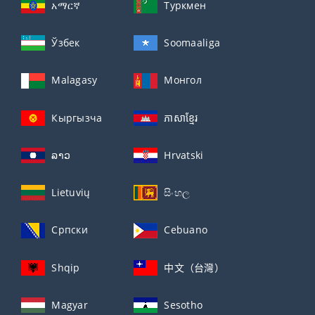
አማርኛ
Туркмен
Ўзбек
Soomaaliga
Malagasy
Монгол
Кыргызча
ភាសាខ្មែរ
ລາວ
Hrvatski
Lietuvių
සිංහල
Српски
Cebuano
Shqip
中文（台灣）
Magyar
Sesotho