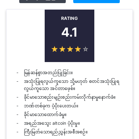
RATING
4.1
☆
★
☆
★
☆
★
☆
★
☆
★
မြန်ဆန်စွာအတည်ပြုခြင်း။
အသုံးပြုရလွယ်ကူသော သို့မဟုတ် စတင်အသုံးပြုရ
လွယ်ကူသော အင်တာဖေ့စ်။
ခိုင်မာသောစည်းမျဉ်းစည်းကမ်းလိုက်နာမှုနောက်ခံ။
ဘဏ်တစ်ခုက ပံ့ပိုးပေးတယ်။
ခိုင်မာသောထောက်ခံမှု။
အရည်အသွေး altcoin ပံ့ပိုးမှု။
ကြီးမြတ်သောရည်ညွှန်းအစီအစဉ်။