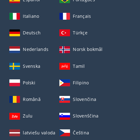
Italiano
Français
Deutsch
Türkçe
Nederlands
Norsk bokmål
Svenska
Tamil
Polski
Filipino
Română
Slovenčina
Zulu
Slovenščina
latviešu valoda
Čeština