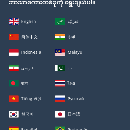
ဘာသာစကားတစ်ခုကို ရွေးချယ်ပါ။
English
العربيّة
简体中文
हिन्दी
Indonesia
Melayu
اردو
فارسی
বাংলা
ไทย
Tiếng Việt
Русский
한국어
日本語
Español
Português