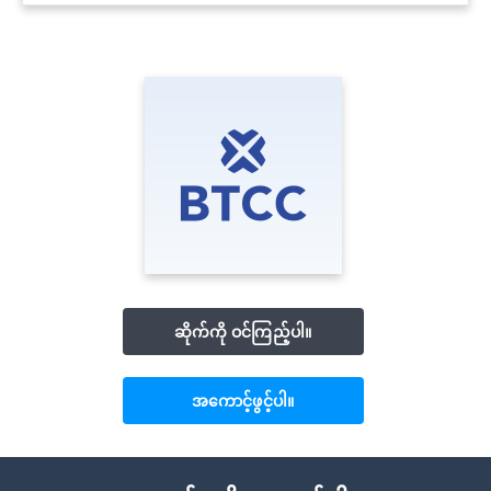
ဆိုက်ကို ဝင်ကြည့်ပါ။
အကောင့်ဖွင့်ပါ။