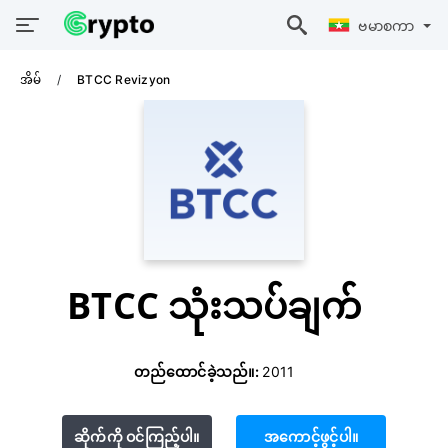
ဗမာစကာ
အိမ်
BTCC Revizyon
BTCC သုံးသပ်ချက်
တည်ထောင်ခဲ့သည်။:
2011
ဆိုက်ကို ဝင်ကြည့်ပါ။
အကောင့်ဖွင့်ပါ။