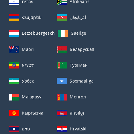
עברית
Afrikaans
Հայերեն
آذربايجان
Lëtzebuergesch
Gaeilge
Maori
Беларуская
አማርኛ
Туркмен
Ўзбек
Soomaaliga
Malagasy
Монгол
Кыргызча
ភាសាខ្មែរ
ລາວ
Hrvatski