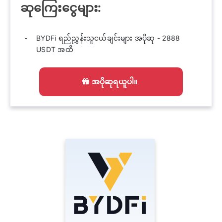
ဆုကြေးငွေများ:
BYDFi ရည်ညွှန်းသူငယ်ချင်းများ အပိုဆု - 2888
USDT အထိ
အပိုဆုရယူပါ။