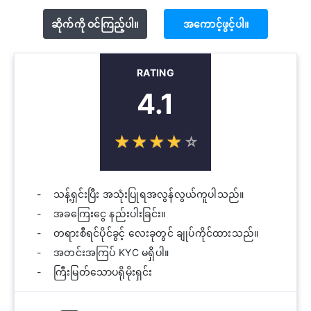
ဆိုက်ကို ဝင်ကြည့်ပါ။
အကောင့်ဖွင့်ပါ။
RATING
4.1
☆
★
☆
★
☆
★
☆
★
☆
★
သန့်ရှင်းပြီး အသုံးပြုရအလွန်လွယ်ကူပါသည်။
အခကြေးငွေ နည်းပါးခြင်း။
တရားစီရင်ပိုင်ခွင့် လေးခုတွင် ချုပ်ကိုင်ထားသည်။
အတင်းအကြပ် KYC မရှိပါ။
ကြီးမြတ်သောပရိုမိုးရှင်း