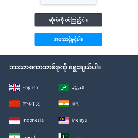
ဆိုက်ကို ဝင်ကြည့်ပါ။
အကောင့်ဖွင့်ပါ။
ဘာသာစကားတစ်ခုကို ရွေးချယ်ပါ။
English
العربيّة
简体中文
हिन्दी
Indonesia
Melayu
اردو
فارسی