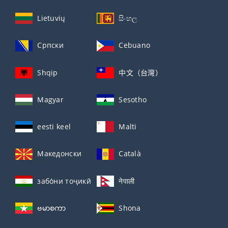
Lietuvių
සිංහල
Српски
Cebuano
Shqip
中文（台灣）
Magyar
Sesotho
eesti keel
Malti
Македонски
Català
забо́ни тоҷикӣ́
नेपाली
ဗမာစကာ
Shona