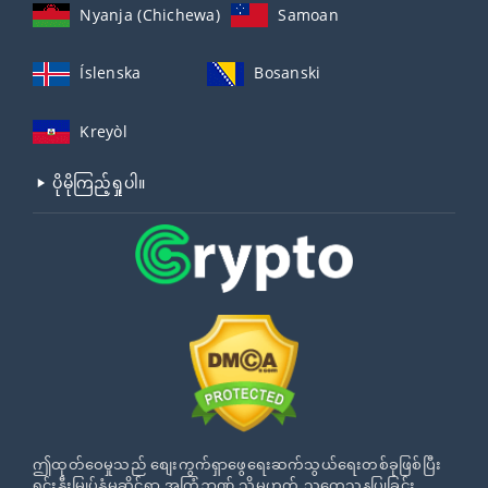
Nyanja (Chichewa)
Samoan
Íslenska
Bosanski
Kreyòl
ပိုမိုကြည့်ရှုပါ။
ဤထုတ်ဝေမှုသည် စျေးကွက်ရှာဖွေရေးဆက်သွယ်ရေးတစ်ခုဖြစ်ပြီး
ရင်းနှီးမြှုပ်နှံမှုဆိုင်ရာ အကြံဉာဏ် သို့မဟုတ် သုတေသနပြုခြင်း