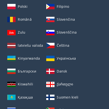
Polski
Filipino
Română
Slovenčina
Zulu
Slovenščina
latviešu valoda
Čeština
Kinyarwanda
Українська
Български
Dansk
Kiswahili
ქართული
Қазақша
Suomen kieli