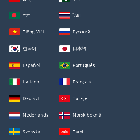
বাংলা
ไทย
Tiếng Việt
Русский
한국어
日本語
Español
Português
Italiano
Français
Deutsch
Türkçe
Nederlands
Norsk bokmål
Svenska
Tamil