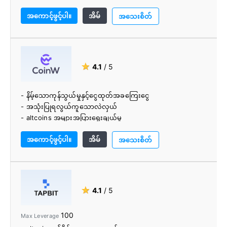
- ခိုင်မာသောစည်းမျဉ်းစည်းကမ်းလိုက်နာမှုနောက်ခံ။
အကောင့်ဖွင့်ပါ။
အိမ်
- ခိုင်မာသောထောက်ခံမှု။
အသေးစိတ်
- အရည်အသွေး altcoin ပံ့ပိုးမှု။
- ကြီးမြတ်သောရည်ညွှန်းအစီအစဉ်။
★
4.1
/ 5
- နိမ့်သောကုန်သွယ်မှုနှင့်ငွေထုတ်အခကြေးငွေ
- အသုံးပြုရလွယ်ကူသောလဲလှယ်
- altcoins အများအပြားရွေးချယ်မှု
- 24/7 ဖောက်သည်ပံ့ပိုးမှု
အကောင့်ဖွင့်ပါ။
အိမ်
- fiat ဖြင့် crypto ကို ၀ ယ်နိုင်သည်။
အသေးစိတ်
- အတင်းအကြပ် KYC စစ်ဆေးမှုမရှိပါ။
★
4.1
/ 5
100
Max Leverage