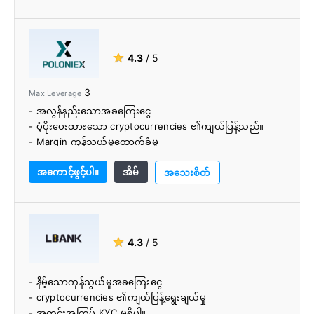
★
4.3
/ 5
3
Max Leverage
- အလွန်နည်းသောအခကြေးငွေ
- ပံ့ပိုးပေးထားသော cryptocurrencies ၏ကျယ်ပြန့်သည်။
- Margin ကုန်သွယ်မှုထောက်ခံမှု
- Margin ချေးငွေပံ့ပိုးမှု
အကောင့်ဖွင့်ပါ။
အိမ်
- အရောင်းအ၀ယ်ပြုလုပ်ရန် အီးမေးလ်သာလိုအပ်ပါသည်။
အသေးစိတ်
★
4.3
/ 5
- နိမ့်သောကုန်သွယ်မှုအခကြေးငွေ
- cryptocurrencies ၏ကျယ်ပြန့်ရွေးချယ်မှု
- အတင်းအကြပ် KYC မရှိပါ။