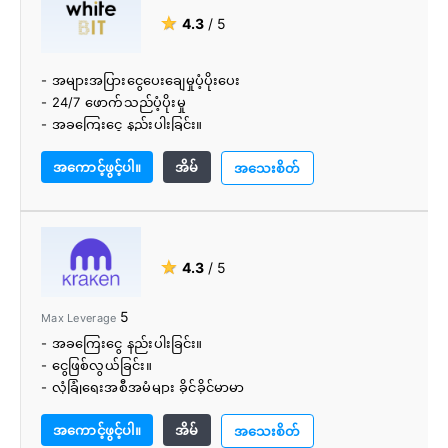
★
4.3
/ 5
- အများအပြားငွေပေးချေမှုပံ့ပိုးပေး
- 24/7 ဖောက်သည်ပံ့ပိုးမှု
- အခကြေးငွေ နည်းပါးခြင်း။
- အသုံးပြုရလွယ်ကူသောလဲလှယ်
အကောင့်ဖွင့်ပါ။
အိမ်
- မြန်ဆန်ပြီး ယုံကြည်စိတ်ချရသောဝန်ဆောင်မှု
အသေးစိတ်
- အသုံးပြုရလွယ်ကူသည်။
★
4.3
/ 5
5
Max Leverage
- အခကြေးငွေ နည်းပါးခြင်း။
- ငွေဖြစ်လွယ်ခြင်း။
- လုံခြုံရေးအစီအမံများ ခိုင်ခိုင်မာမာ
- cryptocurrencies နှင့် fiat ငွေကြေးများဖြင့် ကုန်သွယ်မှုကို
အကောင့်ဖွင့်ပါ။
အိမ်
ခွင့်ပြုသည်။
အသေးစိတ်