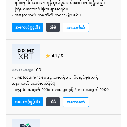
- ၎င်းတွင်ခိုင်မာသောကုန်သွယ်မှုပလပ်ဖောင်းတစ်ခုရှိသည်။
- ကြီးမားသောဒင်္ဂါးပြားများစာရင်း။
- အမှန်တကယ် ကုမ္ပဏီကို စာရင်းပြုစုခြင်း။
- ထိပ်တန်းလုံခြုံရေး 2FA ကို ပံ့ပိုးထားသည်။
အကောင့်ဖွင့်ပါ။
အိမ်
- နိမ့်သောကုန်သွယ်မှုအခကြေးငွေ။
အသေးစိတ်
- ပူးပေါင်းဆောင်ရွက်နိုင်ရန် ဖွင့်လှစ်ထားသည်။
- အက်ပ်များကို Android နှင့် iOS အတွက် ရနိုင်သည်။
- စင်္ကာပူအစိုးရမှ မှတ်ပုံတင်ပြီး စီမံထားသည်။
- နေ့စဉ် မြင့်မားသော ငွေဖြစ်လွယ်မှုရှိသည်။
★
4.1
/ 5
100
Max Leverage
- cryptocurrencies နှင့် သမားရိုးကျ ပိုင်ဆိုင်မှုများကို
အနားသတ် ရောင်းဝယ်နိုင်မှု
- crypto အတွက် 100x leverage နှင့် Forex အတွက် 1000x
leverage အထိ
အကောင့်ဖွင့်ပါ။
အိမ်
- KYC မလိုအပ်ဘဲ အမြန်စာရင်းသွင်းပါ။
အသေးစိတ်
- ပလပ်ဖောင်းပေါ်တွင် Bitcoin ကိုဝယ်ယူရန်ခွင့်ပြုသည်။
- အခကြေးငွေ နည်းပါးခြင်း။