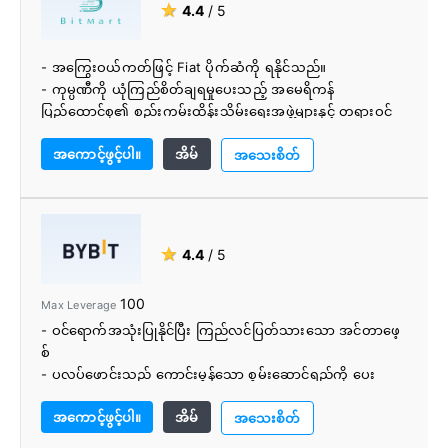
★
4.4
/ 5
- ဘာသာစကားမျိုးစုံ
- အကြွေးဝယ်ကတ်ဖြင့် Fiat ပိုက်ဆံကို ရနိုင်သည်။
- ကုမ္ပဏီကို ယုံကြည်စိတ်ချရမှုပေးသည့် အမေရိကန်
ပြည်ထောင်စု၏ စည်းကမ်းထိန်းသိမ်းရေးအဖွဲ့များနှင့် တရားဝင်
မှတ်ပုံတင်ထားသည်။
အကောင့်ဖွင့်ပါ။
အိမ်
- အရောင်းအဝယ်တွင် မြန်ဆန်ပြီး ညှိနှိုင်းမှုကုန်ကျစရိတ်
အသေးစိတ်
သက်သာသည်။
- ဗဟိုချုပ်ကိုင်မှုလဲလှယ်ရေးပလပ်ဖောင်း
- အလွယ်တကူဝင်ရောက်နိုင်ရန် မိုဘိုင်းလ်အက်ပ်ကို ဒေါင်းလုဒ်
လုပ်နိုင်သည်။
★
4.4
/ 5
- အများအပြားငွေပေးချေမှုတံခါးပေါက်
- ကောင်းမွန်သော လုံခြုံရေးစနစ် ပေးဆောင်ပါ။
100
Max Leverage
- ရင်းနှီးမြုပ်နှံသူအသစ်များကို ဆွဲဆောင်ရန်နှင့် လွှဲပြောင်းပေးရန်
- ဝင်ရောက်အသုံးပြုနိုင်ပြီး ကြည်လင်ပြတ်သားသော အင်တာဖေ့
အတွက် အသုံးပြုသူများကို ဆုချရန် တိုကင်ပါရှိသည်။
စ်
- ပလပ်ဖောင်းသည် ကောင်းမွန်သော စွမ်းဆောင်ရည်ကို ပေး
ဆောင်သည်။
အကောင့်ဖွင့်ပါ။
အိမ်
- ပေါင်းစပ်ပိုင်ဆိုင်မှုလဲလှယ်
အသေးစိတ်
- အခကြေးငွေ နည်းပါးခြင်း။