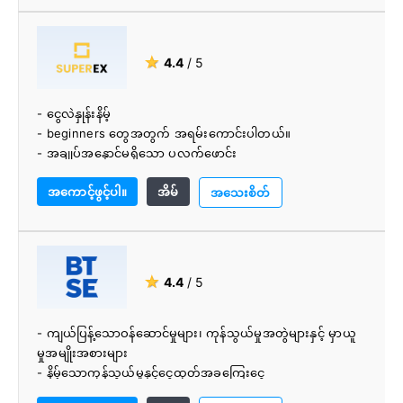
★
4.4
/ 5
- ငွေလဲနှုန်းနိမ့်
- beginners တွေအတွက် အရမ်းကောင်းပါတယ်။
- အချုပ်အနှောင်မရှိသော ပလက်ဖောင်း
- အမြန်အတည်ပြုခြင်း။
အကောင့်ဖွင့်ပါ။
အိမ်
- အထူးကောင်းမွန်သော ဖောက်သည်ပံ့ပိုးမှု
အသေးစိတ်
★
4.4
/ 5
- ကျယ်ပြန့်သောဝန်ဆောင်မှုများ၊ ကုန်သွယ်မှုအတွဲများနှင့် မှာယူ
မှုအမျိုးအစားများ
- နိမ့်သောကုန်သွယ်မှုနှင့်ငွေထုတ်အခကြေးငွေ
- အသုံးပြုရန်အလွန်လွယ်ကူသည်။