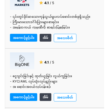
★
4.1
/ 5
- ၎င်းတွင်ခိုင်မာသောကုန်သွယ်မှုပလပ်ဖောင်းတစ်ခုရှိသည်။
- ကြီးမားသောဒင်္ဂါးပြားများစာရင်း။
- အမှန်တကယ် ကုမ္ပဏီကို စာရင်းပြုစုခြင်း။
- ထိပ်တန်းလုံခြုံရေး 2FA ကို ပံ့ပိုးထားသည်။
အကောင့်ဖွင့်ပါ။
အိမ်
- နိမ့်သောကုန်သွယ်မှုအခကြေးငွေ။
အသေးစိတ်
- ပူးပေါင်းဆောင်ရွက်နိုင်ရန် ဖွင့်လှစ်ထားသည်။
- အက်ပ်များကို Android နှင့် iOS အတွက် ရနိုင်သည်။
- စင်္ကာပူအစိုးရမှ မှတ်ပုံတင်ပြီး စီမံထားသည်။
- နေ့စဉ် မြင့်မားသော ငွေဖြစ်လွယ်မှုရှိသည်။
★
4.1
/ 5
- ငွေသွင်းခြင်းနှင့် ထုတ်ယူခြင်း လွယ်ကူခြင်း။
- KYC/AML လုပ်ထုံးလုပ်နည်းများ
- အ ရောင်းအဝယ်လုပ်ငန်းစဉ်
- ယေဘုယျအားဖြင့်အသုံးပြုရလွယ်ကူသည်။
အကောင့်ဖွင့်ပါ။
အိမ်
အသေးစိတ်