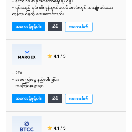
- altcoins ၏ခိုင်မာသောရွေးချယ်မှု။
- ၎င်းသည် ၎င်း၏ကုန်သွယ်ပလပ်ဖောင်းတွင် အကျုံးဝင်သော
ကုန်သွယ်မှုကို ပေးဆောင်သည်။
- android နှင့် ios အတွက် ဒေါင်းလုဒ်လုပ်ပါ။
အကောင့်ဖွင့်ပါ။
အိမ်
- ငွေသွင်းခြင်းနှင့် ထုတ်ယူခြင်း လွယ်ကူခြင်း။
အသေးစိတ်
- Kyc သို့မဟုတ် AML လုပ်ထုံးလုပ်နည်းများကို ရနိုင်သည်။
- BKEX သည် အလွန်ကောင်းမွန်သော သဘောတူညီချက်ကို
ပေးသည်။
- ပုံမှန်ငွေထုတ်ကြေး။
★
4.1
/ 5
- နိမ့်သောကုန်သွယ်မှုအခကြေးငွေ။
- 2FA
- အခကြေးငွေ နည်းပါးခြင်း။
- အကြွေစေ့များစွာ
- အသုံးပြုရန်နှင့် သွားလာရန် အလွန်လွယ်ကူသည်။
အကောင့်ဖွင့်ပါ။
အိမ်
- အရောင်းအ၀ယ်စရိတ် အလွန်နည်းသည်။
အသေးစိတ်
- AI အင်္ဂါရပ်များဖြင့် ခေတ်မီဆန်းသစ်သော ကုန်သွယ်မှုပလပ်
ဖောင်း
- ကြီးမားသော cryptocurrency ပိုင်ဆိုင်မှုများ
★
4.1
/ 5