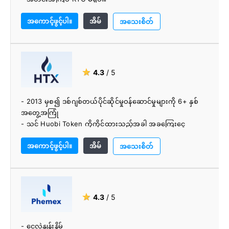
- ကောင်းမွန်စွာဒီဇိုင်းဆွဲလဲလှယ်
အကောင့်ဖွင့်ပါ။
အိမ်
- ပညာရှင်အဖွဲ့
အသေးစိတ်
★
4.3
/ 5
- 2013 မှစ၍ ဒစ်ဂျစ်တယ်ပိုင်ဆိုင်မှုဝန်ဆောင်မှုများကို 6+ နှစ်
အတွေ့အကြုံ
- သင် Huobi Token ကိုကိုင်ထားသည့်အခါ အခကြေးငွေ
0.20% နှင့် လျှော့စျေးကို ရယူပါ။
အကောင့်ဖွင့်ပါ။
အိမ်
- 200+ cryptocurrencies မှရွေးချယ်ပါ။
အသေးစိတ်
- ခရက်ဒစ်ကတ် ငွေပေးချေမှုများ ဖြစ်နိုင်သည်။
- iOS နှင့် Android အက်ပ်
- 5x leverage ကုန်သွယ်မှု
- 24/7 ဒေသခံဖောက်သည်ပံ့ပိုးမှု
★
4.3
/ 5
- ငွေလဲနှုန်းနိမ့်