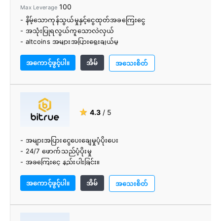
100
Max Leverage
- တိုကင်များနှင့် cryptocurrencie ၏ကြီးမားသောစာရင်း
- နိမ့်သောကုန်သွယ်မှုနှင့်ငွေထုတ်အခကြေးငွေ
- အသုံးပြုရလွယ်ကူသောလဲလှယ်
- altcoins အများအပြားရွေးချယ်မှု
- 24/7 ဖောက်သည်ပံ့ပိုးမှု
အကောင့်ဖွင့်ပါ။
အိမ်
- fiat ဖြင့် crypto ကို ၀ ယ်နိုင်သည်။
အသေးစိတ်
- အတင်းအကြပ် KYC စစ်ဆေးမှုမရှိပါ။
- လောင်းကြေးနှင့် crypto အထွက်နှုန်းများကိုရယူနိုင်စွမ်း
★
4.3
/ 5
- အများအပြားငွေပေးချေမှုပံ့ပိုးပေး
- 24/7 ဖောက်သည်ပံ့ပိုးမှု
- အခကြေးငွေ နည်းပါးခြင်း။
- အသုံးပြုရလွယ်ကူသောလဲလှယ်
အကောင့်ဖွင့်ပါ။
အိမ်
- မြန်ဆန်ပြီး ယုံကြည်စိတ်ချရသောဝန်ဆောင်မှု
အသေးစိတ်
- အသုံးပြုရလွယ်ကူသည်။