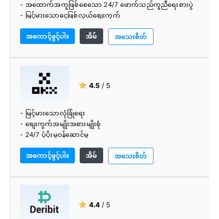
- အထောက်အကူဖြစ်စေသော 24/7 ဖောက်သည်ကူညီရေးစားပွဲ
- မြင့်မားသောငွေဖြစ်လွယ်စျေးကွက်
အကောင့်ဖွင့်ပါ။
အိမ်
အသေးစိတ်
★
4.5
/ 5
- မြင့်မားသောလုံခြုံရေး
- စျေးကွက်အမျိုးအစားမျိုးစုံ
- 24/7 ပံ့ပိုးမှုဝန်ဆောင်မှု
- ကျယ်ပြန့်သော အရောင်းအ၀ယ်ရွေးချယ်မှုများ
အကောင့်ဖွင့်ပါ။
အိမ်
- Fiat မှ cryptocurrency ပံ့ပိုးမှု
အသေးစိတ်
- အဆင့်မြင့်ကုန်သွယ်ပလပ်ဖောင်း
- အရောင်းမြှင့်တင်ပါ။
- ပံ့ပိုးထားသော cryptocurrencies 100 ကျော်ရှိသည်။
- အခကြေးငွေ နည်းပါးခြင်း။
★
4.4
/ 5