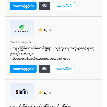
- အတင်းအကြပ် KYC မရှိပါ။
အကောင့်ဖွင့်ပါ။
အိမ်
- ကြီးမြတ်သောပရိုမိုးရှင်း
အသေးစိတ်
★
4
/ 5
3
Max Leverage
- ကျယ်ပြန့်သောဝန်ဆောင်မှုများ၊ ကုန်သွယ်မှုအတွဲများနှင့် မှာယူ
မှုအမျိုးအစားများ
- နိမ့်သောကုန်သွယ်မှုနှင့်ငွေထုတ်အခကြေးငွေ
- အသုံးပြုရန်အလွန်လွယ်ကူသည်။
အကောင့်ဖွင့်ပါ။
အိမ်
အသေးစိတ်
★
4
/ 5
- ငွေသွင်းခြင်းနှင့် ထုတ်ယူခြင်း လွယ်ကူခြင်း။