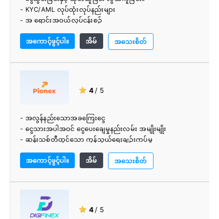
- KYC/AML လုပ်ထုံးလုပ်နည်းများ
- အ ရောင်းအဝယ်လုပ်ငန်းစဉ်
- ယေဘုယျအားဖြင့်အသုံးပြုရလွယ်ကူသည်။
အကောင့်ဖွင့်ပါ။
အိမ်
အသေးစိတ်
★
4
/ 5
- အလွန်နည်းသောအခကြေးငွေ
- ငွေသားအပါအဝင် ငွေပေးချေမှုနည်းလမ်း အမျိုးမျိုး
- ဆန်းသစ်တီထွင်သော ကုန်သွယ်ရေးချဉ်းကပ်မှု
- အကောင့်အတည်ပြုခြင်းမှာ ရွေးချယ်နိုင်သည်
အကောင့်ဖွင့်ပါ။
အိမ်
အသေးစိတ်
★
4
/ 5