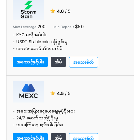
★
4.6
/ 5
200
$50
Max Leverage
Min Deposit
- KYC မလိုအပ်ပါ။
- USDT Stablecoin ဖြေရှင်းမှု
- ကောင်းသောမိုဘိုင်းအက်ပ်
- အပ်ငွေအပေါ်အတိုး။
အကောင့်ဖွင့်ပါ။
အိမ်
- နေ့စဥ်ရောင်းဝယ်မှုအတွက် 0% လဲလှယ်ခြင်း။
အသေးစိတ်
- ကုန်သွယ်မှုအချက်ပြမှုများ ပါဝင်သော ရိုးရာနှင့် အဆင့်မြင့်
ကုန်သွယ်အင်္ဂါရပ်များ။
- 24-7 ဖောက်သည်ထောက်ခံမှု။
★
4.5
/ 5
- အများအပြားငွေပေးချေမှုပံ့ပိုးပေး
- 24/7 ဖောက်သည်ပံ့ပိုးမှု
- အခကြေးငွေ နည်းပါးခြင်း။
- အသုံးပြုရလွယ်ကူသောလဲလှယ်
အကောင့်ဖွင့်ပါ။
အိမ်
- မြန်ဆန်ပြီး ယုံကြည်စိတ်ချရသောဝန်ဆောင်မှု
အသေးစိတ်