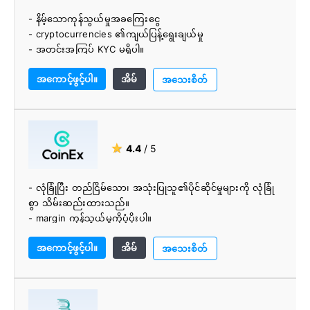
- နိမ့်သောကုန်သွယ်မှုအခကြေးငွေ
- cryptocurrencies ၏ကျယ်ပြန့်ရွေးချယ်မှု
- အတင်းအကြပ် KYC မရှိပါ။
- ကောင်းမွန်သောဒီဇိုင်းဖြင့်လဲလှယ်
အကောင့်ဖွင့်ပါ။
အိမ်
- ပညာရှင်အဖွဲ့
အသေးစိတ်
★
4.4
/ 5
- လုံခြုံပြီး တည်ငြိမ်သော၊ အသုံးပြုသူ၏ပိုင်ဆိုင်မှုများကို လုံခြုံ
စွာ သိမ်းဆည်းထားသည်။
- margin ကုန်သွယ်မှုကိုပံ့ပိုးပါ။
- အခကြေးငွေလေးတွေ
အကောင့်ဖွင့်ပါ။
အိမ်
- လွယ်ကူသောအကောင့်ဖန်တီးပါ။
အသေးစိတ်
- လျင်မြန်စွာတုံ့ပြန်ဆက်သွယ်မှုအကူအညီ
- coinex တွင်အရာအားလုံးမြန်သည်။
- KYC မရှိပါ။
- 2FA လုံခြုံရေးပါရှိသည်။