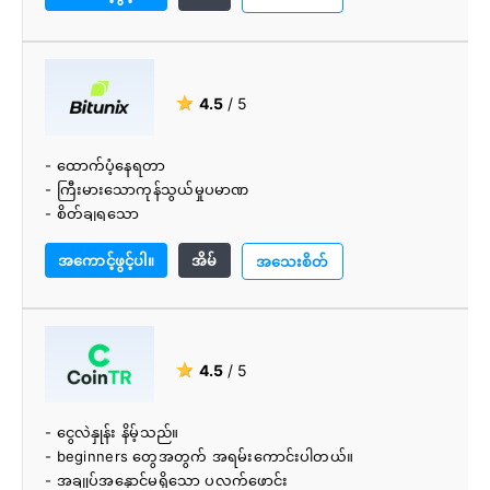
- အသုံးပြုရလွယ်ကူသည်။
★
4.5
/ 5
- ထောက်ပံ့နေရတာ
- ကြီးမားသောကုန်သွယ်မှုပမာဏ
- စိတ်ချရသော
- beginners များအတွက် ကောင်းပါတယ်။
အကောင့်ဖွင့်ပါ။
အိမ်
- 24/7 ပံ့ပိုးမှု
အသေးစိတ်
- ယှဉ်ပြိုင်ကြေး
- ဘာသာစကားပေါင်းစုံ ပံ့ပိုးမှု
- အသုံးပြုသူ-ဖော်ရွေကုန်သွယ်ပလပ်ဖောင်း
- cryptocurrencies ၏ကျယ်ပြန့်ရွေးချယ်မှု
★
4.5
/ 5
- ငွေလဲနှုန်း နိမ့်သည်။
- beginners တွေအတွက် အရမ်းကောင်းပါတယ်။
- အချုပ်အနှောင်မရှိသော ပလက်ဖောင်း