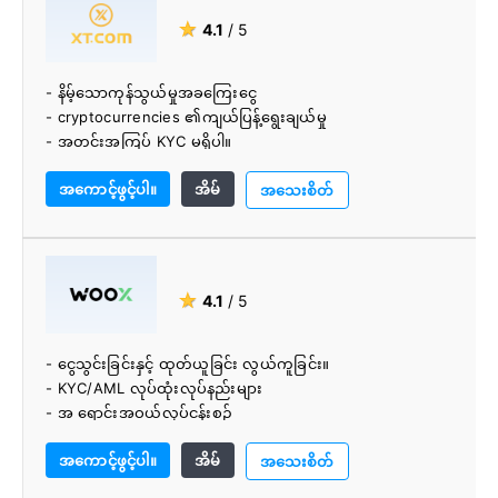
★
4.1
/ 5
- နိမ့်သောကုန်သွယ်မှုအခကြေးငွေ
- cryptocurrencies ၏ကျယ်ပြန့်ရွေးချယ်မှု
- အတင်းအကြပ် KYC မရှိပါ။
- ကောင်းမွန်သောဒီဇိုင်းဖြင့်လဲလှယ်
အကောင့်ဖွင့်ပါ။
အိမ်
- ပညာရှင်အဖွဲ့
အသေးစိတ်
★
4.1
/ 5
- ငွေသွင်းခြင်းနှင့် ထုတ်ယူခြင်း လွယ်ကူခြင်း။
- KYC/AML လုပ်ထုံးလုပ်နည်းများ
- အ ရောင်းအဝယ်လုပ်ငန်းစဉ်
- ယေဘုယျအားဖြင့်အသုံးပြုရလွယ်ကူသည်။
အကောင့်ဖွင့်ပါ။
အိမ်
အသေးစိတ်