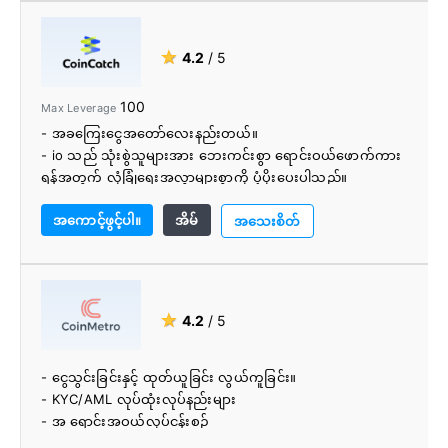
- ဘာသာစကားပေါင်းစုံ ပံ့ပိုးမှု
- အသုံးပြုသူ-ဖော်ရွေကုန်သွယ်ပလပ်ဖောင်း
- cryptocurrencies ၏ကျယ်ပြန့်ရွေးချယ်မှု
★
4.2
/ 5
100
Max Leverage
- အခကြေးငွေအတော်လေးနည်းတယ်။
- io သည် သုံးစွဲသူများအား ဘေးကင်းစွာ ရောင်းဝယ်ဖောက်ကား
ရန်အတွက် လုံခြုံရေးအလွှာများစွာကို ပံ့ပိုးပေးပါသည်။
- Cold wallet သည် ဖောက်သည်များ၏ ငွေကြေးလဲလှယ်မှု
အကောင့်ဖွင့်ပါ။
အိမ်
crypto ရန်ပုံငွေများကို ကာကွယ်ပေးသည်။
အသေးစိတ်
- ပုံးဆိုင်များသာရှိသော လဲလှယ်မှုများစွာနှင့်မတူဘဲ မှတ်ပုံတင်
ထားသော cryptocurrency လဲလှယ်မှု။
- io သည် ယနေ့ ဖလှယ်မှုအများစုထက် လဲလှယ်ခြင်းနှင့်
ကုန်သွယ်မှုအတွက် cryptocurrencies ပိုများစေသည်။
★
4.2
/ 5
- ငွေသွင်းခြင်းနှင့် ထုတ်ယူခြင်း လွယ်ကူခြင်း။
- KYC/AML လုပ်ထုံးလုပ်နည်းများ
- အ ရောင်းအဝယ်လုပ်ငန်းစဉ်
- ယေဘုယျအားဖြင့်အသုံးပြုရလွယ်ကူသည်။