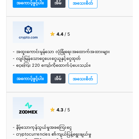
အကောင့်ဖွင့်ပါ။
အိမ်
အသေးစိတ်
★
4.4
/ 5
- အထူးကောင်းမွန်သော လုံခြုံရေးအထောက်အထားများ
- လျင်မြန်သောငွေပေးငွေယူနှင့်ငွေထုတ်
- ငွေကြေး 220 ကျော်ကိုထောက်ပံ့ပေးသည်။
- Fiat အကောင့်များအတွက် အပ်ငွေများနှင့် ငွေထုတ်ခြင်းများ
အကောင့်ဖွင့်ပါ။
အိမ်
- စျေးသက်သာသောဘဏ်ကတ်အပ်ငွေ
အသေးစိတ်
★
4.3
/ 5
- နိမ့်သောကုန်သွယ်မှုအခကြေးငွေ
- cryptocurrencies ၏ကျယ်ပြန့်ရွေးချယ်မှု