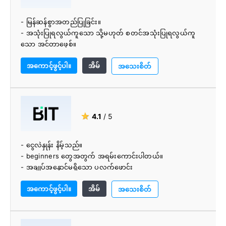
- မြန်ဆန်စွာအတည်ပြုခြင်း။
- အသုံးပြုရလွယ်ကူသော သို့မဟုတ် စတင်အသုံးပြုရလွယ်ကူ
သော အင်တာဖေ့စ်။
- ခိုင်မာသောစည်းမျဉ်းစည်းကမ်းလိုက်နာမှုနောက်ခံ။
အကောင့်ဖွင့်ပါ။
အိမ်
- ဘဏ်တစ်ခုက ပံ့ပိုးပေးတယ်။
အသေးစိတ်
- ခိုင်မာသောထောက်ခံမှု။
- အရည်အသွေး altcoin ပံ့ပိုးမှု။
- ကြီးမြတ်သောရည်ညွှန်းအစီအစဉ်။
★
4.1
/ 5
- ငွေလဲနှုန်း နိမ့်သည်။
- beginners တွေအတွက် အရမ်းကောင်းပါတယ်။
- အချုပ်အနှောင်မရှိသော ပလက်ဖောင်း
- အမြန်အတည်ပြုခြင်း။
အကောင့်ဖွင့်ပါ။
အိမ်
- ဖောက်သည်ပံ့ပိုးမှု အထူးကောင်းမွန်သည်။
အသေးစိတ်