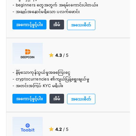
- beginners တွေအတွက် အရမ်းကောင်းပါတယ်။
- အချုပ်အနှောင်မရှိသော ပလက်ဖောင်း
- အမြန်အတည်ပြုခြင်း။
အကောင့်ဖွင့်ပါ။
အိမ်
- အထူးကောင်းမွန်သော ဖောက်သည်ပံ့ပိုးမှု
အသေးစိတ်
★
4.3
/ 5
- နိမ့်သောကုန်သွယ်မှုအခကြေးငွေ
- cryptocurrencies ၏ကျယ်ပြန့်ရွေးချယ်မှု
- အတင်းအကြပ် KYC မရှိပါ။
- ကောင်းမွန်သောဒီဇိုင်းဖြင့်လဲလှယ်
အကောင့်ဖွင့်ပါ။
အိမ်
- ပညာရှင်အဖွဲ့
အသေးစိတ်
★
4.2
/ 5