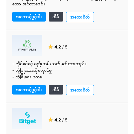
သော အင်တာဖေ့စ်။
- ခိုင်မာသောစည်းမျဉ်းစည်းကမ်းလိုက်နာမှုနောက်ခံ။
အကောင့်ဖွင့်ပါ။
အိမ်
- ဘဏ်တစ်ခုက ပံ့ပိုးပေးတယ်။
အသေးစိတ်
- ခိုင်မာသောထောက်ခံမှု။
- အရည်အသွေး altcoin ပံ့ပိုးမှု။
- ကြီးမြတ်သောရည်ညွှန်းအစီအစဉ်။
★
4.2
/ 5
- လိုင်စင်နှင့် စည်းကမ်းသတ်မှတ်ထားသည်။
- လုံခြုံသောသိုလှောင်မှု
- လုံခြုံရေး ပထမ
- အမြန်ငွေထုတ်ခြင်း။
အကောင့်ဖွင့်ပါ။
အိမ်
- Fiat Gateway
အသေးစိတ်
- 24/7 ပံ့ပိုးမှု။
★
4.2
/ 5