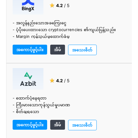
★
4.2
/ 5
- အလွန်နည်းသောအခကြေးငွေ
- ပံ့ပိုးပေးထားသော cryptocurrencies ၏ကျယ်ပြန့်သည်။
- Margin ကုန်သွယ်မှုထောက်ခံမှု
- Margin ချေးငွေပံ့ပိုးမှု
အကောင့်ဖွင့်ပါ။
အိမ်
အသေးစိတ်
★
4.2
/ 5
- ထောက်ပံ့နေရတာ
- ကြီးမားသောကုန်သွယ်မှုပမာဏ
- စိတ်ချရသော
- beginners များအတွက် ကောင်းပါတယ်။
အကောင့်ဖွင့်ပါ။
အိမ်
- 24/7 ပံ့ပိုးမှု
အသေးစိတ်
- ယှဉ်ပြိုင်ကြေး