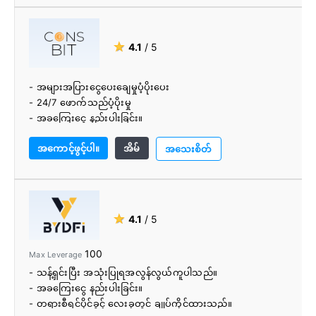
★
4.1
/ 5
- အများအပြားငွေပေးချေမှုပံ့ပိုးပေး
- 24/7 ဖောက်သည်ပံ့ပိုးမှု
- အခကြေးငွေ နည်းပါးခြင်း။
- အသုံးပြုရလွယ်ကူသောလဲလှယ်
အကောင့်ဖွင့်ပါ။
အိမ်
- မြန်ဆန်ပြီး ယုံကြည်စိတ်ချရသောဝန်ဆောင်မှု
အသေးစိတ်
- အသုံးပြုရလွယ်ကူသည်။
★
4.1
/ 5
100
Max Leverage
- သန့်ရှင်းပြီး အသုံးပြုရအလွန်လွယ်ကူပါသည်။
- အခကြေးငွေ နည်းပါးခြင်း။
- တရားစီရင်ပိုင်ခွင့် လေးခုတွင် ချုပ်ကိုင်ထားသည်။