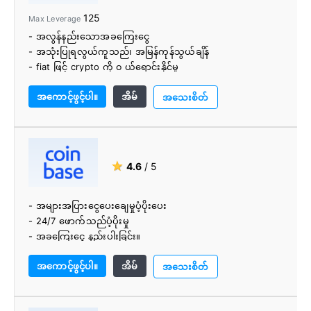
125
Max Leverage
- အလွန်နည်းသောအခကြေးငွေ
- အသုံးပြုရလွယ်ကူသည်၊ အမြန်ကုန်သွယ်ချိန်
- fiat ဖြင့် crypto ကို ၀ ယ်ရောင်းနိုင်မှု
- ကျယ်ပြန့်သော cryptocurrencies
အကောင့်ဖွင့်ပါ။
အိမ်
- ငွေဖြစ်လွယ်ခြင်း။
အသေးစိတ်
- အဆန်းသစ်ဆုံးသော ဖလှယ်မှုများထဲမှ တစ်ခု
★
4.6
/ 5
- အများအပြားငွေပေးချေမှုပံ့ပိုးပေး
- 24/7 ဖောက်သည်ပံ့ပိုးမှု
- အခကြေးငွေ နည်းပါးခြင်း။
- အသုံးပြုရလွယ်ကူသောလဲလှယ်
အကောင့်ဖွင့်ပါ။
အိမ်
- မြန်ဆန်ပြီး ယုံကြည်စိတ်ချရသောဝန်ဆောင်မှု
အသေးစိတ်
- အသုံးပြုရလွယ်ကူသည်။