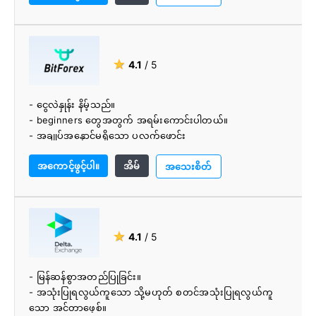
★
4.1
/ 5
- ငွေလဲနှုန်း နိမ့်သည်။
- beginners တွေအတွက် အရမ်းကောင်းပါတယ်။
- အချုပ်အနှောင်မရှိသော ပလက်ဖောင်း
- အမြန်အတည်ပြုခြင်း။
အကောင့်ဖွင့်ပါ။
အိမ်
- ဖောက်သည်ပံ့ပိုးမှု အထူးကောင်းမွန်သည်။
အသေးစိတ်
★
4.1
/ 5
- မြန်ဆန်စွာအတည်ပြုခြင်း။
- အသုံးပြုရလွယ်ကူသော သို့မဟုတ် စတင်အသုံးပြုရလွယ်ကူ
သော အင်တာဖေ့စ်။