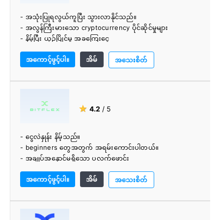
- အသုံးပြုရလွယ်ကူပြီး သွားလာနိုင်သည်။
- အလွန်ကြီးမားသော cryptocurrency ပိုင်ဆိုင်မှုများ
- နိမ့်ပြီး ယှဉ်ပြိုင်မှု အခကြေးငွေ
- Coinegg သည် အရည်အသွေးမြင့် ဒစ်ဂျစ်တယ်ဒင်္ဂါးပြားများ
အကောင့်ဖွင့်ပါ။
အိမ်
နှင့် ငွေဖြစ်လွယ်သည့်ဒင်္ဂါးများစွာကို စာရင်းပြုစုထားသည်။
အသေးစိတ်
- FIat ကို Crypto ဖြင့် ကုန်သွယ်မှုပြုလုပ်ရန် အသုံးပြုသူများကို
ပံ့ပိုးကူညီပါ။
- ၎င်းတွင် Android နှင့် IOS ဖြင့်ရရှိနိုင်သောမိုဘိုင်းအက်ပ်များရှိ
သည်။
★
4.2
/ 5
- အဆင်ပြေသောပလက်ဖောင်းဝန်ဆောင်မှုနှင့် 24 နာရီ
concierge အဖွဲ့
- ကောင်းမွန်သောလုံခြုံရေး၊ CoinEgg တွင်၎င်း၏ကိုယ်ပိုင် R&D
- ငွေလဲနှုန်း နိမ့်သည်။
ဌာနရှိသည်။
- beginners တွေအတွက် အရမ်းကောင်းပါတယ်။
- margin ကုန်သွယ်မှုကိုပံ့ပိုးပါ။
- အချုပ်အနှောင်မရှိသော ပလက်ဖောင်း
- အမြန်အတည်ပြုခြင်း။
အကောင့်ဖွင့်ပါ။
အိမ်
- ဖောက်သည်ပံ့ပိုးမှု အထူးကောင်းမွန်သည်။
အသေးစိတ်