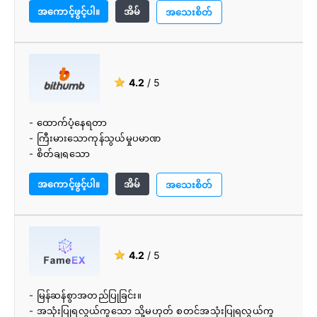
အကောင့်ဖွင့်ပါ။
အိမ်
အသေးစိတ်
★
4.2
/ 5
- ထောက်ပံ့နေရတာ
- ကြီးမားသောကုန်သွယ်မှုပမာဏ
- စိတ်ချရသော
- beginners များအတွက် ကောင်းပါတယ်။
အကောင့်ဖွင့်ပါ။
အိမ်
- 24/7 ပံ့ပိုးမှု
အသေးစိတ်
- ယှဉ်ပြိုင်ကြေး
- ဘာသာစကားပေါင်းစုံ ပံ့ပိုးမှု
- အသုံးပြုသူ-ဖော်ရွေကုန်သွယ်ပလပ်ဖောင်း
- cryptocurrencies ၏ကျယ်ပြန့်ရွေးချယ်မှု
★
4.2
/ 5
- မြန်ဆန်စွာအတည်ပြုခြင်း။
- အသုံးပြုရလွယ်ကူသော သို့မဟုတ် စတင်အသုံးပြုရလွယ်ကူ