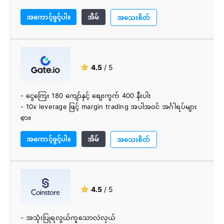
- အမြန်အတည်ပြုခြင်း။
အကောင့်ဖွင့်ပါ။
အိမ်
- ဖောက်သည်ပံ့ပိုးမှု အထူးကောင်းမွန်သည်။
အသေးစိတ်
★
4.5
/ 5
- ငွေကြေး 180 ကျော်နှင့် စျေးကွက် 400 နီးပါး
- 10x leverage ဖြင့် margin trading အပါအဝင် အင်္ဂါရပ်များ
စွာ။
- အကောင်းဆုံး IEO ပလပ်ဖောင်း
အကောင့်ဖွင့်ပါ။
အိမ်
- မိုဘိုင်းအက်ပ်များဖြင့် ပလပ်ဖောင်းကို အသုံးပြုနိုင်သည်။
အသေးစိတ်
- ဖောက်သည်ထောက်ခံမှုကောင်း
★
4.5
/ 5
- အသုံးပြုရလွယ်ကူသောလဲလှယ်