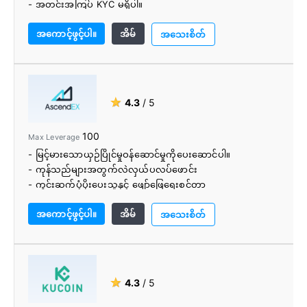
- အတင်းအကြပ် KYC မရှိပါ။
- ကောင်းမွန်စွာဒီဇိုင်းဆွဲလဲလှယ်
အကောင့်ဖွင့်ပါ။
အိမ်
- ပညာရှင်အဖွဲ့
အသေးစိတ်
★
4.3
/ 5
100
Max Leverage
- မြင့်မားသောယှဉ်ပြိုင်မှုဝန်ဆောင်မှုကိုပေးဆောင်ပါ။
- ကုန်သည်များအတွက်လဲလှယ်ပလပ်ဖောင်း
- ကွင်းဆက်ပံ့ပိုးပေးသူနှင့် ဖျော်ဖြေရေးစင်တာ
- Bitmain ကဲ့သို့ ကြီးမားသော ရန်ပုံငွေများမှ ခိုင်မာသောအဖွဲ့နှင့်
အကောင့်ဖွင့်ပါ။
အိမ်
ရင်းနှီးမြှုပ်နှံမှု
အသေးစိတ်
- အသုံးပြုသူများကို BITMAX တွင် အရောင်းအ၀ယ်ပြုလုပ်ရန်
အတွက် BTMX ကို ဆုချီးမြှင့်မည်ဖြစ်သည်။
- ကုန်သွယ်မှု BTC၊ ETH၊ DOGE နှင့် Alts အများအပြားကို ပံ့ပိုး
ပါ။
★
4.3
/ 5
- အထူးကောင်းမွန်သော လုံခြုံရေး
- ကောင်းသောကိုးကား