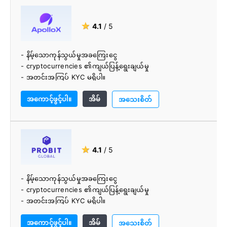
★
4.1
/ 5
- နိမ့်သောကုန်သွယ်မှုအခကြေးငွေ
- cryptocurrencies ၏ကျယ်ပြန့်ရွေးချယ်မှု
- အတင်းအကြပ် KYC မရှိပါ။
- ကောင်းမွန်စွာဒီဇိုင်းဆွဲလဲလှယ်
အကောင့်ဖွင့်ပါ။
အိမ်
- ပညာရှင်အဖွဲ့
အသေးစိတ်
★
4.1
/ 5
- နိမ့်သောကုန်သွယ်မှုအခကြေးငွေ
- cryptocurrencies ၏ကျယ်ပြန့်ရွေးချယ်မှု
- အတင်းအကြပ် KYC မရှိပါ။
- ကောင်းမွန်သောဒီဇိုင်းဖြင့်လဲလှယ်
အကောင့်ဖွင့်ပါ။
အိမ်
- ပညာရှင်အဖွဲ့
အသေးစိတ်