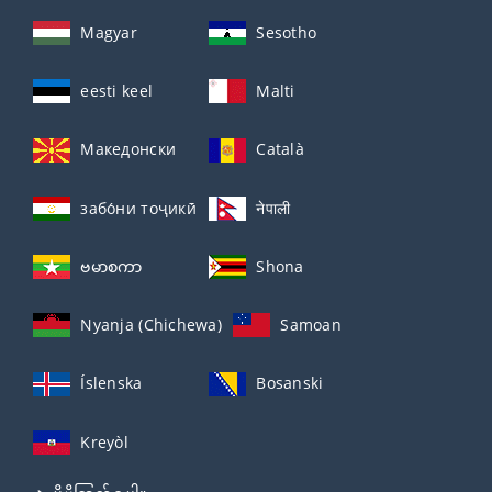
Magyar
Sesotho
eesti keel
Malti
Македонски
Català
забо́ни тоҷикӣ́
नेपाली
ဗမာစကာ
Shona
Nyanja (Chichewa)
Samoan
Íslenska
Bosanski
Kreyòl