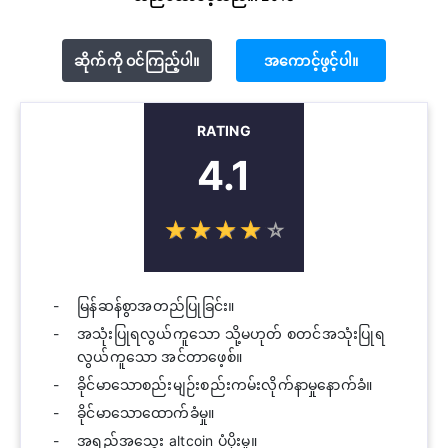
ဆိုက်ကို ဝင်ကြည့်ပါ။
အကောင့်ဖွင့်ပါ။
RATING
4.1
☆
★
☆
★
☆
★
☆
★
☆
★
မြန်ဆန်စွာအတည်ပြုခြင်း။
အသုံးပြုရလွယ်ကူသော သို့မဟုတ် စတင်အသုံးပြုရ
လွယ်ကူသော အင်တာဖေ့စ်။
ခိုင်မာသောစည်းမျဉ်းစည်းကမ်းလိုက်နာမှုနောက်ခံ။
ခိုင်မာသောထောက်ခံမှု။
အရည်အသွေး altcoin ပံ့ပိုးမှု။