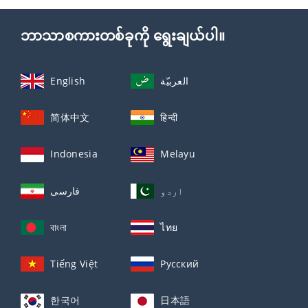
ဘာသာစကားတစ်ခုကို ရွေးချယ်ပါ။
English
العربيّة
简体中文
हिन्दी
Indonesia
Melayu
اردو
فارسی
বাংলা
ไทย
Tiếng Việt
Русский
한국어
日本語