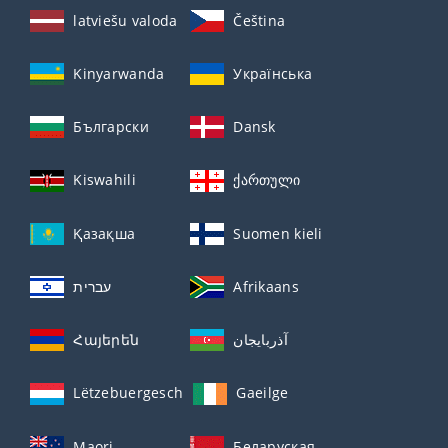
latviešu valoda
Čeština
Kinyarwanda
Українська
Български
Dansk
Kiswahili
ქართული
Қазақша
Suomen kieli
עברית
Afrikaans
Հայերեն
آذربايجان
Lëtzebuergesch
Gaeilge
Maori
Беларуская