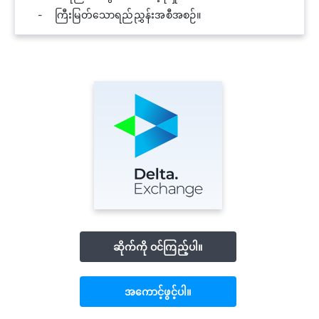
ကြီးမြတ်သောရည်ညွှန်းအစီအစဉ်။
ဆိုက်ကို ဝင်ကြည့်ပါ။
အကောင့်ဖွင့်ပါ။