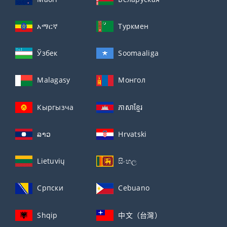
አማርኛ
Туркмен
Ўзбек
Soomaaliga
Malagasy
Монгол
Кыргызча
ភាសាខ្មែរ
ລາວ
Hrvatski
Lietuvių
සිංහල
Српски
Cebuano
Shqip
中文（台灣）