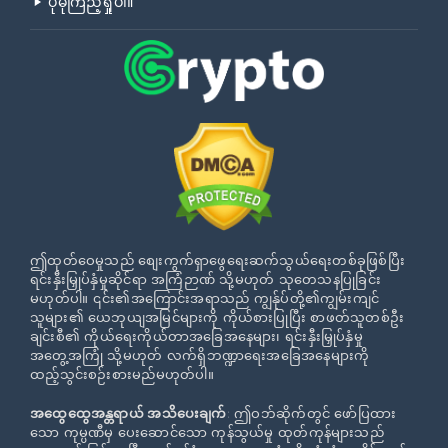
ပိုမိုကြည့်ရှုပါ။
ဤထုတ်ဝေမှုသည် စျေးကွက်ရှာဖွေရေးဆက်သွယ်ရေးတစ်ခုဖြစ်ပြီး
ရင်းနှီးမြှုပ်နှံမှုဆိုင်ရာ အကြံဉာဏ် သို့မဟုတ် သုတေသနပြုခြင်း
မဟုတ်ပါ။ ၎င်း၏အကြောင်းအရာသည် ကျွန်ုပ်တို့၏ကျွမ်းကျင်
သူများ၏ ယေဘုယျအမြင်များကို ကိုယ်စားပြုပြီး စာဖတ်သူတစ်ဦး
ချင်းစီ၏ ကိုယ်ရေးကိုယ်တာအခြေအနေများ၊ ရင်းနှီးမြှုပ်နှံမှု
အတွေ့အကြုံ သို့မဟုတ် လက်ရှိဘဏ္ဍာရေးအခြေအနေများကို
ထည့်သွင်းစဉ်းစားမည်မဟုတ်ပါ။
အထွေထွေအန္တရာယ် အသိပေးချက်
: ဤဝဘ်ဆိုက်တွင် ဖော်ပြထား
သော ကုမ္ပဏီမှ ပေးဆောင်သော ကုန်သွယ်မှု ထုတ်ကုန်များသည်