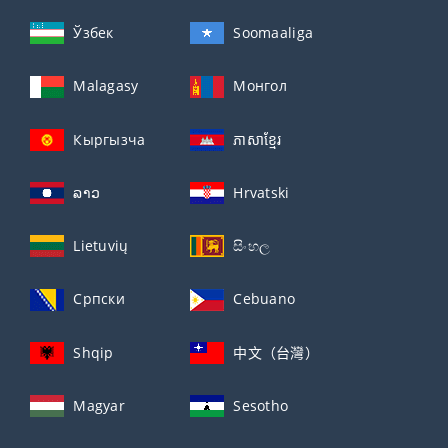
Ўзбек
Soomaaliga
Malagasy
Монгол
Кыргызча
ភាសាខ្មែរ
ລາວ
Hrvatski
Lietuvių
සිංහල
Српски
Cebuano
Shqip
中文（台灣）
Magyar
Sesotho