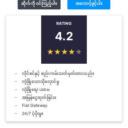
ဆိုက်ကို ဝင်ကြည့်ပါ။
အကောင့်ဖွင့်ပါ။
RATING
4.2
☆
★
☆
★
☆
★
☆
★
☆
★
လိုင်စင်နှင့် စည်းကမ်းသတ်မှတ်ထားသည်။
လုံခြုံသောသိုလှောင်မှု
လုံခြုံရေး ပထမ
အမြန်ငွေထုတ်ခြင်း။
Fiat Gateway
24/7 ပံ့ပိုးမှု။