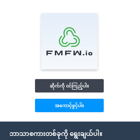
ဆိုက်ကို ဝင်ကြည့်ပါ။
အကောင့်ဖွင့်ပါ။
ဘာသာစကားတစ်ခုကို ရွေးချယ်ပါ။