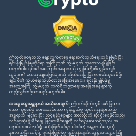
ဤထုတ်ဝေမှုသည် စျေးကွက်ရှာဖွေရေးဆက်သွယ်ရေးတစ်ခုဖြစ်ပြီး
ရင်းနှီးမြှုပ်နှံမှုဆိုင်ရာ အကြံဉာဏ် သို့မဟုတ် သုတေသနပြုခြင်း
မဟုတ်ပါ။ ၎င်း၏အကြောင်းအရာသည် ကျွန်ုပ်တို့၏ကျွမ်းကျင်
သူများ၏ ယေဘုယျအမြင်များကို ကိုယ်စားပြုပြီး စာဖတ်သူတစ်ဦး
ချင်းစီ၏ ကိုယ်ရေးကိုယ်တာအခြေအနေများ၊ ရင်းနှီးမြှုပ်နှံမှု
အတွေ့အကြုံ သို့မဟုတ် လက်ရှိဘဏ္ဍာရေးအခြေအနေများကို
ထည့်သွင်းစဉ်းစားမည်မဟုတ်ပါ။
အထွေထွေအန္တရာယ် အသိပေးချက်
: ဤဝဘ်ဆိုက်တွင် ဖော်ပြထား
သော ကုမ္ပဏီမှ ပေးဆောင်သော ကုန်သွယ်မှု ထုတ်ကုန်များသည်
အန္တရာယ် မြင့်မားပြီး သင့်ရန်ပုံငွေများ အားလုံးကို ဆုံးရှုံးစေနိုင်သည်။
သင့်ငွေဆုံးရှုံးနိုင်ချေ မြင့်မားနိုင်ချေကို သင်စဉ်းစားသင့်သည်။ အ
ရောင်းအ၀ယ်လုပ်ဖို့ မဆုံးဖြတ်ခင်မှာ ပါဝင်တဲ့ အန္တရာယ်တွေကို
နားလည်ပြီး သင့်ရဲ့ ရင်းနှီးမြှုပ်နှံမှု ရည်မှန်းချက်တွေနဲ့ အတွေ့အကြုံ