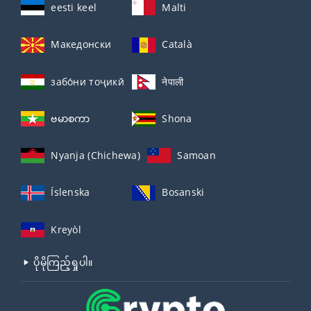
eesti keel
Malti
Македонски
Català
забо́ни тоҷикӣ́
नेपाली
ဗမာစကာ
Shona
Nyanja (Chichewa)
Samoan
Íslenska
Bosanski
Kreyòl
ပိုမိုကြည့်ရှုပါ။