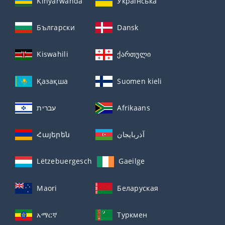
Kinyarwanda
Українська
Български
Dansk
Kiswahili
ქართული
Қазақша
Suomen kieli
עברית
Afrikaans
Հայերեն
آذربايجان
Lëtzebuergesch
Gaeilge
Maori
Беларуская
አማርኛ
Туркмен