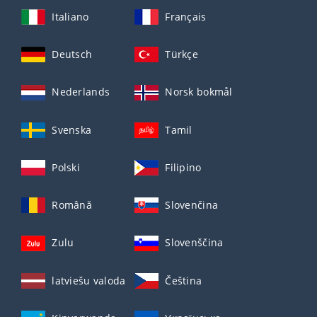
Italiano
Français
Deutsch
Türkçe
Nederlands
Norsk bokmål
Svenska
Tamil
Polski
Filipino
Română
Slovenčina
Zulu
Slovenščina
latviešu valoda
Čeština