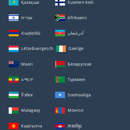
Қазақша
Suomen kieli
עברית
Afrikaans
Հայերեն
آذربايجان
Lëtzebuergesch
Gaeilge
Maori
Беларуская
አማርኛ
Туркмен
Ўзбек
Soomaaliga
Malagasy
Монгол
Кыргызча
ភាសាខ្មែរ