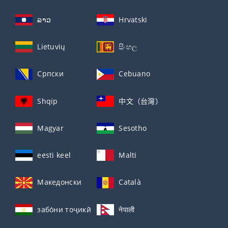
ລາວ
Hrvatski
Lietuvių
සිංහල
Српски
Cebuano
Shqip
中文（台灣）
Magyar
Sesotho
eesti keel
Malti
Македонски
Català
забо́ни тоҷикӣ́
नेपाली