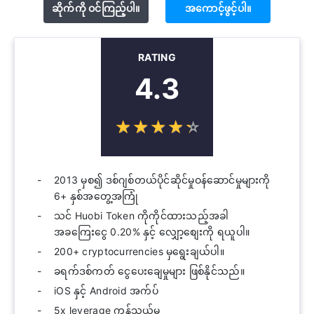
ဆိုက်ကို ဝင်ကြည့်ပါ။
အကောင့်ဖွင့်ပါ။
RATING
4.3
☆
★
☆
★
☆
★
☆
★
☆
★
2013 မှစ၍ ဒစ်ဂျစ်တယ်ပိုင်ဆိုင်မှုဝန်ဆောင်မှုများကို
6+ နှစ်အတွေ့အကြုံ
သင် Huobi Token ကိုကိုင်ထားသည့်အခါ
အခကြေးငွေ 0.20% နှင့် လျှော့စျေးကို ရယူပါ။
200+ cryptocurrencies မှရွေးချယ်ပါ။
ခရက်ဒစ်ကတ် ငွေပေးချေမှုများ ဖြစ်နိုင်သည်။
iOS နှင့် Android အက်ပ်
5x leverage ကုန်သွယ်မှု