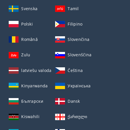
Svenska
Tamil
Polski
Filipino
Română
Slovenčina
Zulu
Slovenščina
latviešu valoda
Čeština
Kinyarwanda
Українська
Български
Dansk
Kiswahili
ქართული