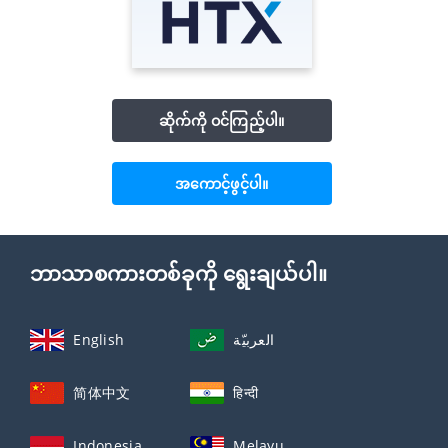
ဆိုက်ကို ဝင်ကြည့်ပါ။
အကောင့်ဖွင့်ပါ။
ဘာသာစကားတစ်ခုကို ရွေးချယ်ပါ။
English
العربيّة
简体中文
हिन्दी
Indonesia
Melayu