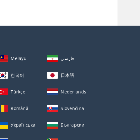
Melayu
فارسی
한국어
日本語
Türkçe
Nederlands
Română
Slovenčina
Українська
Български