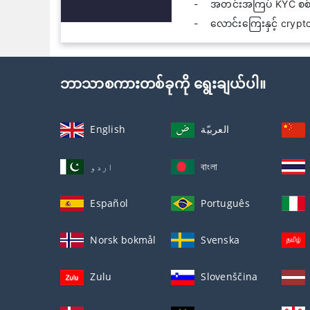
အတင်းအကြပ် KYC စစ်ဆ
လောင်းကြေးနှင့် crypto 
ဘာသာစကားတစ်ခုကို ရွေးချယ်ပါ။
English
العربيّة
اردو
বাংলা
Español
Português
Norsk bokmål
Svenska
Zulu
Slovenščina