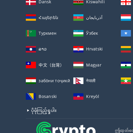
Dansk
Kiswahili
Հայերեն
آذربايجان
Туркмен
Ўзбек
ລາວ
Hrvatski
中文（台灣）
Magyar
забо́ни тоҷикӣ́
नेपाली
Bosanski
Kreyòl
ပိုမိုကြည့်ရှုပါ။
ဤထုတ်ဝေမှ