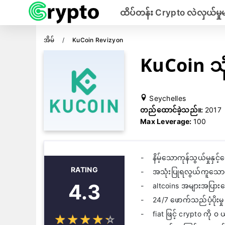
ထိပ်တန်း Crypto လဲလှယ်မှုမ
အိမ်
KuCoin Revizyon
KuCoin သု
Seychelles
တည်ထောင်ခဲ့သည်။:
2017
Max Leverage:
100
နိမ့်သောကုန်သွယ်မှုနှင
RATING
အသုံးပြုရလွယ်ကူသေ
4.3
altcoins အများအပြားရွ
24/7 ဖောက်သည်ပံ့ပိုးမှု
fiat ဖြင့် crypto ကို ၀ 
☆
★
☆
★
☆
★
☆
★
☆
★