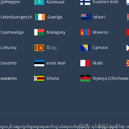
ქართული
Қазақша
Suomen kieli
Lëtzebuergesch
Gaeilge
Maori
Soomaaliga
Malagasy
Монгол
Lietuvių
සිංහල
Српски
Sesotho
eesti keel
Malti
ဗမာစကာ
Shona
Nyanja (Chichewa
ုသည် စျေးကွက်ရှာဖွေရေးဆက်သွယ်ရေးတစ်ခုဖြစ်ပြီး ရင်းနှီးမြှုပ်နှံမှုဆိုင်