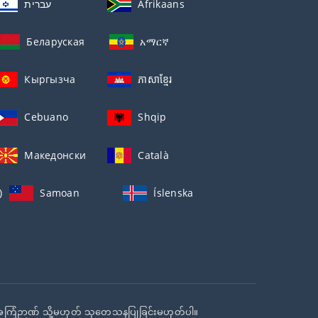
עברית
Afrikaans
Беларуская
አማርኛ
Кыргызча
ភាសាខ្មែរ
Cebuano
Shqip
Македонски
Català
)
Samoan
Íslenska
ရာ အကြံဉာဏ် သို့မဟုတ် သုတေသနပြုခြင်းမဟုတ်ပါ။