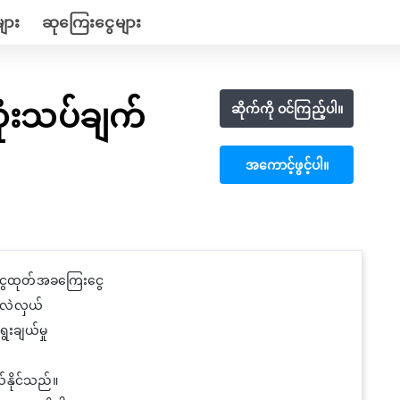
ျား
ဆုကြေးငွေများ
ံးသပ်ချက်
ဆိုက်ကို ဝင်ကြည့်ပါ။
အကောင့်ဖွင့်ပါ။
့်ငွေထုတ်အခကြေးငွေ
ာလဲလှယ်
ေးချယ်မှု
ယ်နိုင်သည်။