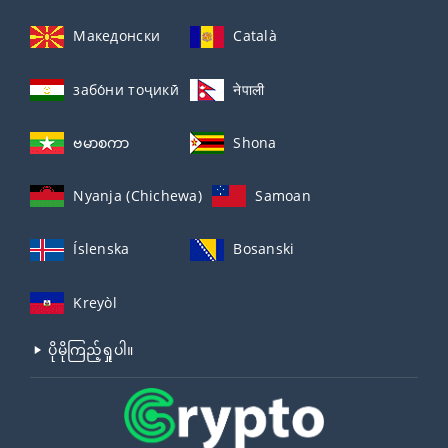
Македонски
Català
забо́ни тоҷикӣ́
नेपाली
ဗမာစကာ
Shona
Nyanja (Chichewa)
Samoan
Íslenska
Bosanski
Kreyòl
ပိုမိုကြည့်ရှုပါ။