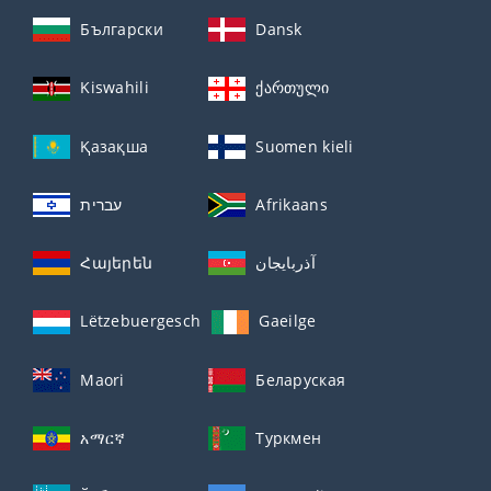
Български
Dansk
Kiswahili
ქართული
Қазақша
Suomen kieli
עברית
Afrikaans
Հայերեն
آذربايجان
Lëtzebuergesch
Gaeilge
Maori
Беларуская
አማርኛ
Туркмен