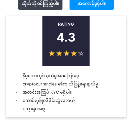
ဆိုက်ကို ဝင်ကြည့်ပါ။
အကောင့်ဖွင့်ပါ။
RATING
4.3
☆
★
☆
★
☆
★
☆
★
☆
★
နိမ့်သောကုန်သွယ်မှုအခကြေးငွေ
cryptocurrencies ၏ကျယ်ပြန့်ရွေးချယ်မှု
အတင်းအကြပ် KYC မရှိပါ။
ကောင်းမွန်စွာဒီဇိုင်းဆွဲလဲလှယ်
ပညာရှင်အဖွဲ့