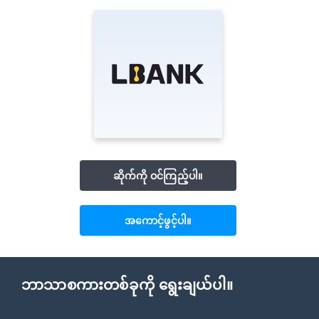
ဆိုက်ကို ဝင်ကြည့်ပါ။
အကောင့်ဖွင့်ပါ။
ဘာသာစကားတစ်ခုကို ရွေးချယ်ပါ။