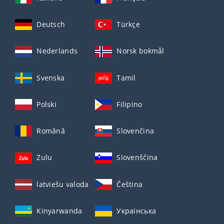
Deutsch
Türkçe
Nederlands
Norsk bokmål
Svenska
Tamil
Polski
Filipino
Română
Slovenčina
Zulu
Slovenščina
latviešu valoda
Čeština
Kinyarwanda
Українська