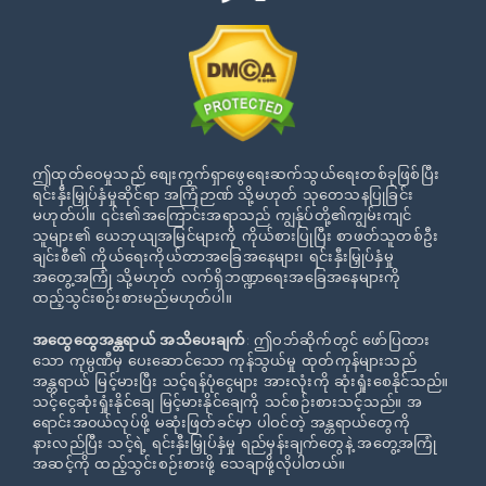
ဤထုတ်ဝေမှုသည် စျေးကွက်ရှာဖွေရေးဆက်သွယ်ရေးတစ်ခုဖြစ်ပြီး
ရင်းနှီးမြှုပ်နှံမှုဆိုင်ရာ အကြံဉာဏ် သို့မဟုတ် သုတေသနပြုခြင်း
မဟုတ်ပါ။ ၎င်း၏အကြောင်းအရာသည် ကျွန်ုပ်တို့၏ကျွမ်းကျင်
သူများ၏ ယေဘုယျအမြင်များကို ကိုယ်စားပြုပြီး စာဖတ်သူတစ်ဦး
ချင်းစီ၏ ကိုယ်ရေးကိုယ်တာအခြေအနေများ၊ ရင်းနှီးမြှုပ်နှံမှု
အတွေ့အကြုံ သို့မဟုတ် လက်ရှိဘဏ္ဍာရေးအခြေအနေများကို
ထည့်သွင်းစဉ်းစားမည်မဟုတ်ပါ။
အထွေထွေအန္တရာယ် အသိပေးချက်
: ဤဝဘ်ဆိုက်တွင် ဖော်ပြထား
သော ကုမ္ပဏီမှ ပေးဆောင်သော ကုန်သွယ်မှု ထုတ်ကုန်များသည်
အန္တရာယ် မြင့်မားပြီး သင့်ရန်ပုံငွေများ အားလုံးကို ဆုံးရှုံးစေနိုင်သည်။
သင့်ငွေဆုံးရှုံးနိုင်ချေ မြင့်မားနိုင်ချေကို သင်စဉ်းစားသင့်သည်။ အ
ရောင်းအ၀ယ်လုပ်ဖို့ မဆုံးဖြတ်ခင်မှာ ပါဝင်တဲ့ အန္တရာယ်တွေကို
နားလည်ပြီး သင့်ရဲ့ ရင်းနှီးမြှုပ်နှံမှု ရည်မှန်းချက်တွေနဲ့ အတွေ့အကြုံ
အဆင့်ကို ထည့်သွင်းစဉ်းစားဖို့ သေချာဖို့လိုပါတယ်။