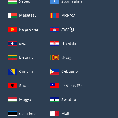
Ўзбек
Soomaaliga
Malagasy
Монгол
Кыргызча
ភាសាខ្មែរ
ລາວ
Hrvatski
Lietuvių
සිංහල
Српски
Cebuano
Shqip
中文（台灣）
Magyar
Sesotho
eesti keel
Malti