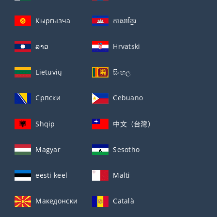
Кыргызча
ភាសាខ្មែរ
ລາວ
Hrvatski
Lietuvių
සිංහල
Српски
Cebuano
Shqip
中文（台灣）
Magyar
Sesotho
eesti keel
Malti
Македонски
Català