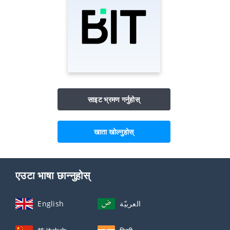
साइट भ्रमण गर्नुहोस्
खाता खोल्नुहोस्
एउटा भाषा छान्नुहोस्
English
العربيّة