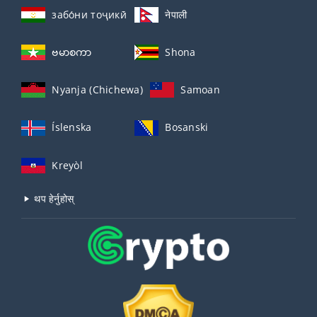
забо́ни тоҷикӣ́
नेपाली
ဗမာစကာ
Shona
Nyanja (Chichewa)
Samoan
Íslenska
Bosanski
Kreyòl
थप हेर्नुहोस्