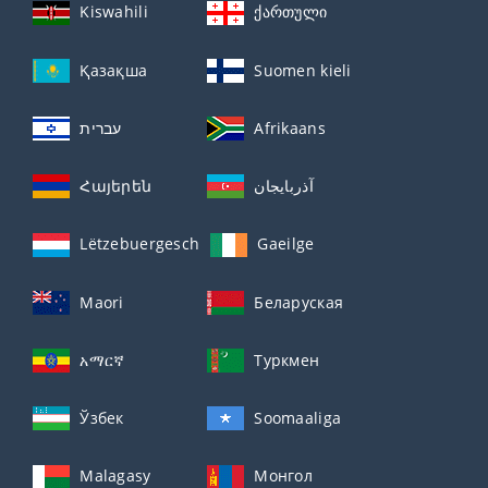
Kiswahili
ქართული
Қазақша
Suomen kieli
עברית
Afrikaans
Հայերեն
آذربايجان
Lëtzebuergesch
Gaeilge
Maori
Беларуская
አማርኛ
Туркмен
Ўзбек
Soomaaliga
Malagasy
Монгол