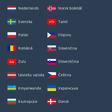
Nederlands
Norsk bokmål
Svenska
Tamil
Polski
Filipino
Română
Slovenčina
Zulu
Slovenščina
latviešu valoda
Čeština
Kinyarwanda
Українська
Български
Dansk