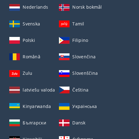
Nederlands
Norsk bokmål
Svenska
Tamil
Polski
Filipino
Română
Slovenčina
Zulu
Slovenščina
latviešu valoda
Čeština
Kinyarwanda
Українська
Български
Dansk