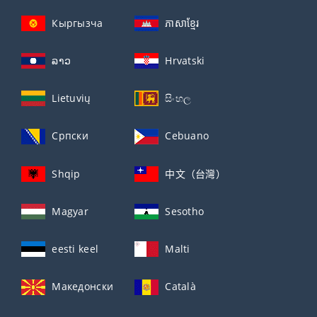
Кыргызча
ភាសាខ្មែរ
ລາວ
Hrvatski
Lietuvių
සිංහල
Српски
Cebuano
Shqip
中文（台灣）
Magyar
Sesotho
eesti keel
Malti
Македонски
Català