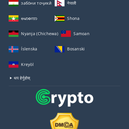
забо́ни тоҷикӣ́
नेपाली
ဗမာစကာ
Shona
Nyanja (Chichewa)
Samoan
Íslenska
Bosanski
Kreyòl
थप हेर्नुहोस्