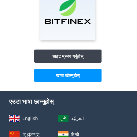
साइट भ्रमण गर्नुहोस्
खाता खोल्नुहोस्
एउटा भाषा छान्नुहोस्
English
العربيّة
简体中文
हिन्दी