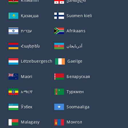
Kiswahili
ქართული
Қазақша
Suomen kieli
עברית
Afrikaans
Հայերեն
آذربايجان
Lëtzebuergesch
Gaeilge
Maori
Беларуская
አማርኛ
Туркмен
Ўзбек
Soomaaliga
Malagasy
Монгол