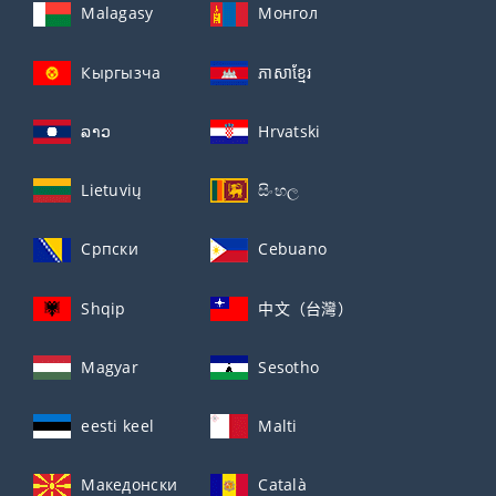
Malagasy
Монгол
Кыргызча
ភាសាខ្មែរ
ລາວ
Hrvatski
Lietuvių
සිංහල
Српски
Cebuano
Shqip
中文（台灣）
Magyar
Sesotho
eesti keel
Malti
Македонски
Català