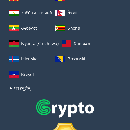
забо́ни тоҷикӣ́
नेपाली
ဗမာစကာ
Shona
Nyanja (Chichewa)
Samoan
Íslenska
Bosanski
Kreyòl
थप हेर्नुहोस्