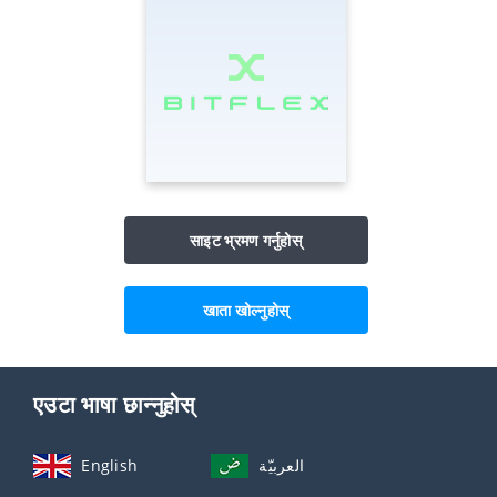
साइट भ्रमण गर्नुहोस्
खाता खोल्नुहोस्
एउटा भाषा छान्नुहोस्
English
العربيّة