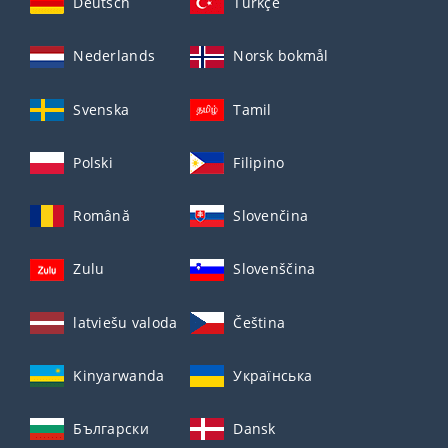
Deutsch
Türkçe
Nederlands
Norsk bokmål
Svenska
Tamil
Polski
Filipino
Română
Slovenčina
Zulu
Slovenščina
latviešu valoda
Čeština
Kinyarwanda
Українська
Български
Dansk