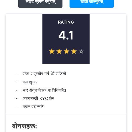
साइट भ्रमण गर्नुहोस्
खाता खोल्नुहोस्
RATING
4.1
☆
★
☆
★
☆
★
☆
★
☆
★
सफा र प्रयोग गर्न धेरै सजिलो
कम शुल्क
चार क्षेत्राधिकार मा विनियमित
जबरजस्ती KYC छैन
महान पदोन्नति
बोनसहरू: