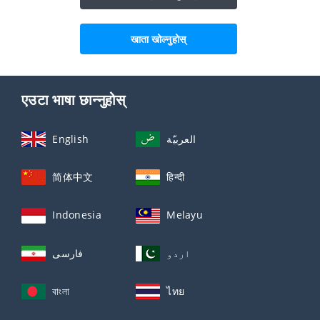
खाता खोल्नुहोस्
एउटा भाषा छान्नुहोस्
English
العربيّة
简体中文
हिन्दी
Indonesia
Melayu
اردو
فارسی
বাংলা
ไทย