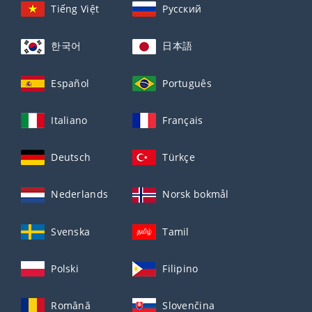
Tiếng Việt
Русский
한국어
日本語
Español
Português
Italiano
Français
Deutsch
Türkçe
Nederlands
Norsk bokmål
Svenska
Tamil
Polski
Filipino
Română
Slovenčina