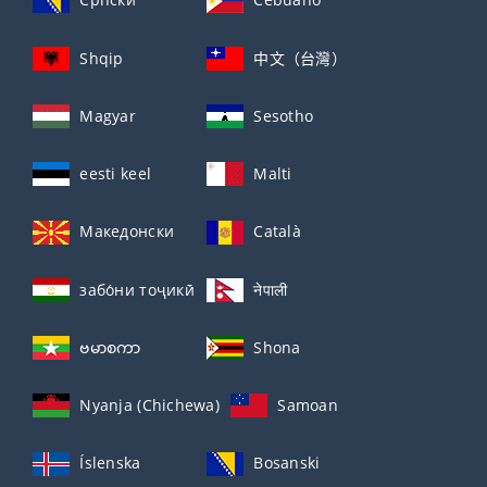
Shqip
中文（台灣）
Magyar
Sesotho
eesti keel
Malti
Македонски
Català
забо́ни тоҷикӣ́
नेपाली
ဗမာစကာ
Shona
Nyanja (Chichewa)
Samoan
Íslenska
Bosanski