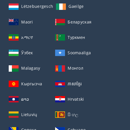
Lëtzebuergesch
Gaeilge
Maori
Беларуская
አማርኛ
Туркмен
Ўзбек
Soomaaliga
Malagasy
Монгол
Кыргызча
ភាសាខ្មែរ
ລາວ
Hrvatski
Lietuvių
සිංහල
Српски
Cebuano