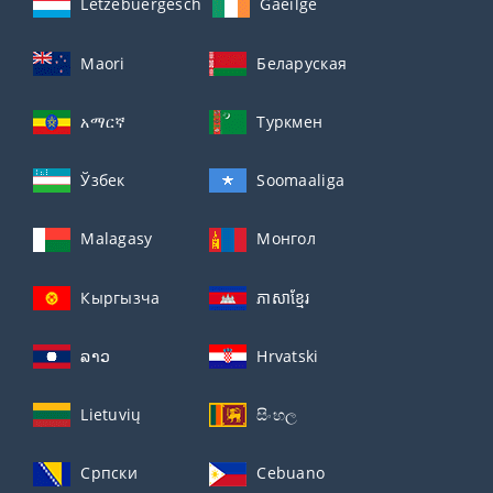
Lëtzebuergesch
Gaeilge
Maori
Беларуская
አማርኛ
Туркмен
Ўзбек
Soomaaliga
Malagasy
Монгол
Кыргызча
ភាសាខ្មែរ
ລາວ
Hrvatski
Lietuvių
සිංහල
Српски
Cebuano