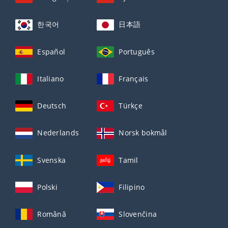
한국어
日本語
Español
Português
Italiano
Français
Deutsch
Türkçe
Nederlands
Norsk bokmål
Svenska
Tamil
Polski
Filipino
Română
Slovenčina