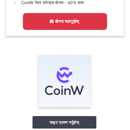
CoinW रेफर फ्रेन्ड्स बोनस - 40% सम्म
बोनस पाउनुहोस्
साइट भ्रमण गर्नुहोस्