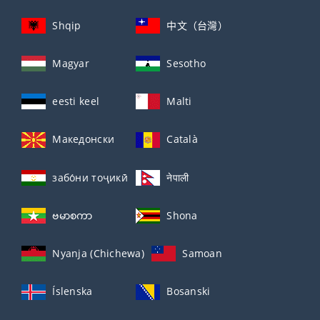
Shqip
中文（台灣）
Magyar
Sesotho
eesti keel
Malti
Македонски
Català
забо́ни тоҷикӣ́
नेपाली
ဗမာစကာ
Shona
Nyanja (Chichewa)
Samoan
Íslenska
Bosanski