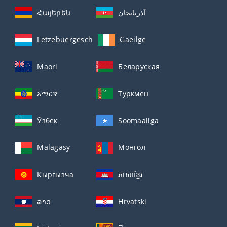
Հայերեն
آذربايجان
Lëtzebuergesch
Gaeilge
Maori
Беларуская
አማርኛ
Туркмен
Ўзбек
Soomaaliga
Malagasy
Монгол
Кыргызча
ភាសាខ្មែរ
ລາວ
Hrvatski