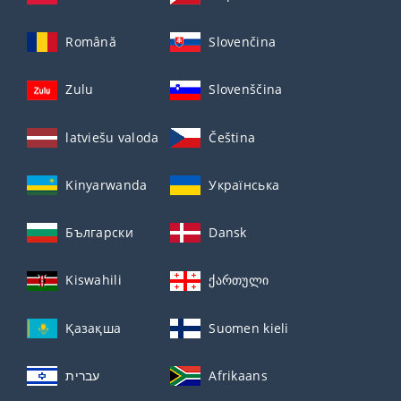
Română
Slovenčina
Zulu
Slovenščina
latviešu valoda
Čeština
Kinyarwanda
Українська
Български
Dansk
Kiswahili
ქართული
Қазақша
Suomen kieli
עברית
Afrikaans