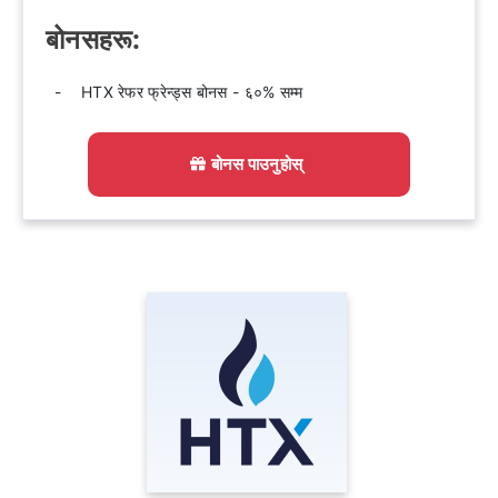
बोनसहरू:
HTX रेफर फ्रेन्ड्स बोनस - ६०% सम्म
बोनस पाउनुहोस्