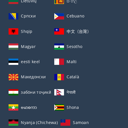
Lietuvių
සිංහල
Српски
Cebuano
Shqip
中文（台灣）
Magyar
Sesotho
eesti keel
Malti
Македонски
Català
забо́ни тоҷикӣ́
नेपाली
ဗမာစကာ
Shona
Nyanja (Chichewa)
Samoan