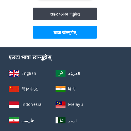
साइट भ्रमण गर्नुहोस्
खाता खोल्नुहोस्
एउटा भाषा छान्नुहोस्
English
العربيّة
简体中文
हिन्दी
Indonesia
Melayu
اردو
فارسی