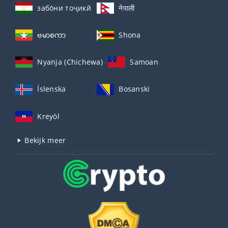
забо́ни тоҷикӣ́
नेपाली
ဗမာစကာ
Shona
Nyanja (Chichewa)
Samoan
Íslenska
Bosanski
Kreyòl
Bekijk meer