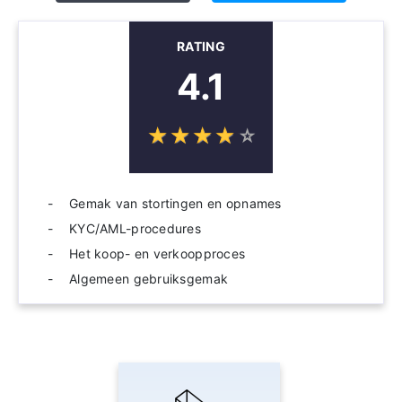
RATING
4.1
☆
★
☆
★
☆
★
☆
★
☆
★
Gemak van stortingen en opnames
KYC/AML-procedures
Het koop- en verkoopproces
Algemeen gebruiksgemak