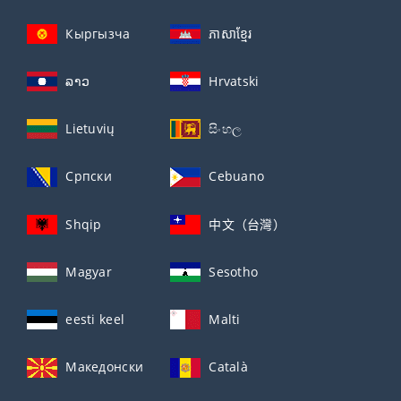
Кыргызча
ភាសាខ្មែរ
ລາວ
Hrvatski
Lietuvių
සිංහල
Српски
Cebuano
Shqip
中文（台灣）
Magyar
Sesotho
eesti keel
Malti
Македонски
Català