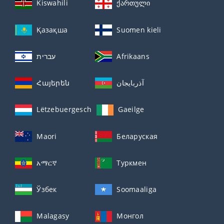
Kiswahili
ქართული
Қазақша
Suomen kieli
עברית
Afrikaans
Հայերեն
آذربايجان
Lëtzebuergesch
Gaeilge
Maori
Беларуская
አማርኛ
Туркмен
Ўзбек
Soomaaliga
Malagasy
Монгол