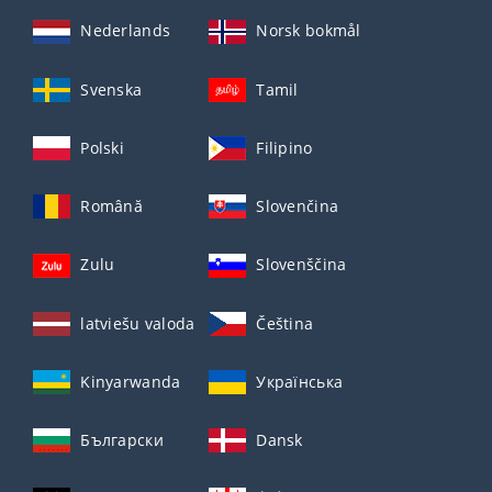
Nederlands
Norsk bokmål
Svenska
Tamil
Polski
Filipino
Română
Slovenčina
Zulu
Slovenščina
latviešu valoda
Čeština
Kinyarwanda
Українська
Български
Dansk