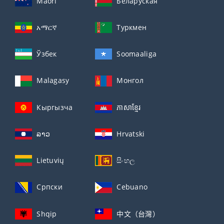
Maori
Беларуская
አማርኛ
Туркмен
Ўзбек
Soomaaliga
Malagasy
Монгол
Кыргызча
ភាសាខ្មែរ
ລາວ
Hrvatski
Lietuvių
සිංහල
Српски
Cebuano
Shqip
中文（台灣）