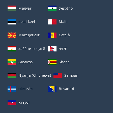
Magyar
Sesotho
eesti keel
Malti
Македонски
Català
забо́ни тоҷикӣ́
नेपाली
ဗမာစကာ
Shona
Nyanja (Chichewa)
Samoan
Íslenska
Bosanski
Kreyòl