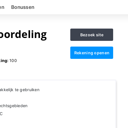
en
Bonussen
oordeling
Bezoek site
Rekening openen
ing:
100
kkelijk te gebruiken
rechtsgebieden
YC