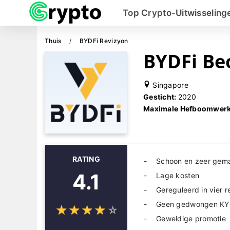
Top Crypto-Uitwisseling
Thuis
BYDFi Revizyon
BYDFi Be
Singapore
Gesticht:
2020
Maximale Hefboomwerk
RATING
Schoon en zeer gema
4.1
Lage kosten
Gereguleerd in vier 
Geen gedwongen K
☆
★
☆
★
☆
★
☆
★
☆
★
Geweldige promotie