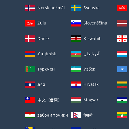
Norsk bokmål
Svenska
Zulu
Slovenščina
Dansk
Kiswahili
Հայերեն
آذربايجان
Туркмен
Ўзбек
ລາວ
Hrvatski
中文（台灣）
Magyar
забо́ни тоҷикӣ́
नेपाली