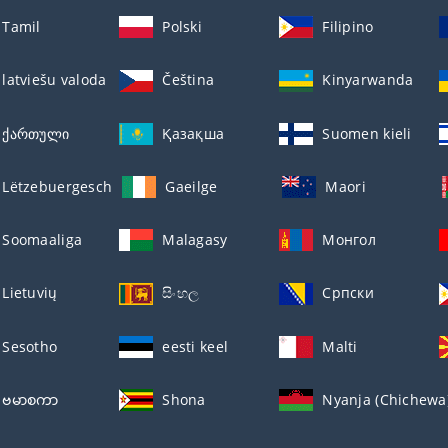
Tamil
Polski
Filipino
latviešu valoda
Čeština
Kinyarwanda
ქართული
Қазақша
Suomen kieli
Lëtzebuergesch
Gaeilge
Maori
Soomaaliga
Malagasy
Монгол
Lietuvių
සිංහල
Српски
Sesotho
eesti keel
Malti
ဗမာစကာ
Shona
Nyanja (Chichewa