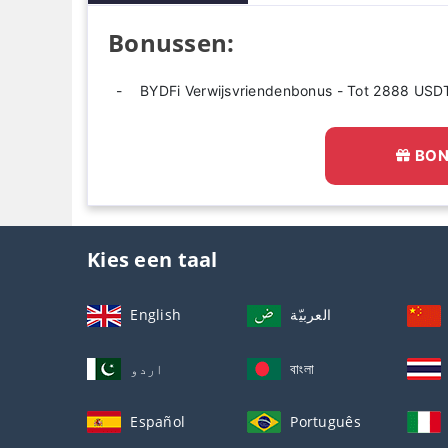
Bonussen:
BYDFi Verwijsvriendenbonus - Tot 2888 USD
BON
Kies een taal
English
العربيّة
اردو
বাংলা
Español
Português