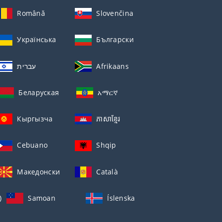
Română
Slovenčina
Українська
Български
עברית
Afrikaans
Беларуская
አማርኛ
Кыргызча
ភាសាខ្មែរ
Cebuano
Shqip
Македонски
Català
)
Samoan
Íslenska