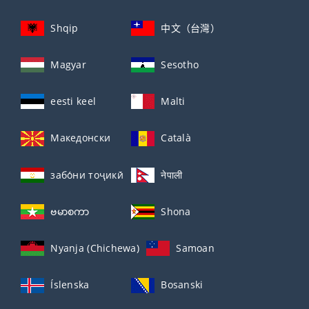
Shqip
中文（台灣）
Magyar
Sesotho
eesti keel
Malti
Македонски
Català
забо́ни тоҷикӣ́
नेपाली
ဗမာစကာ
Shona
Nyanja (Chichewa)
Samoan
Íslenska
Bosanski