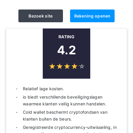
Bezoek site
Rekening openen
RATING
4.2
☆
★
☆
★
☆
★
☆
★
☆
★
Relatief lage kosten.
io biedt verschillende beveiligingslagen
waarmee klanten veilig kunnen handelen.
Cold wallet beschermt cryptofondsen van
klanten buiten de beurs.
Geregistreerde cryptocurrency-uitwisseling, in