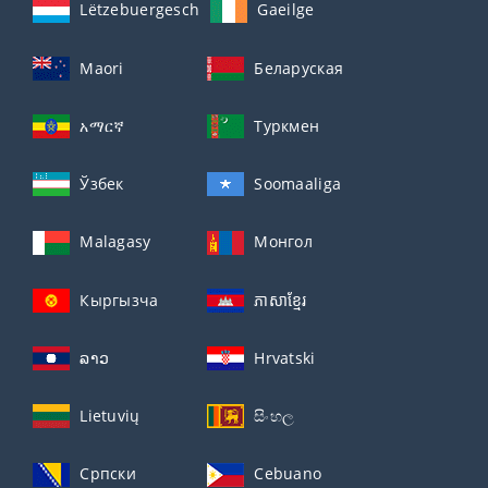
Lëtzebuergesch
Gaeilge
Maori
Беларуская
አማርኛ
Туркмен
Ўзбек
Soomaaliga
Malagasy
Монгол
Кыргызча
ភាសាខ្មែរ
ລາວ
Hrvatski
Lietuvių
සිංහල
Српски
Cebuano