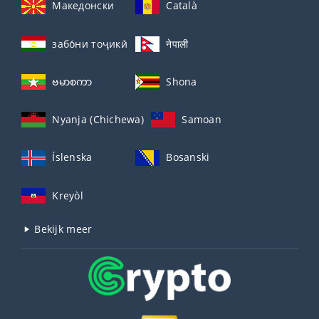
Македонски
Català
забо́ни тоҷикӣ́
नेपाली
ဗမာစကာ
Shona
Nyanja (Chichewa)
Samoan
Íslenska
Bosanski
Kreyòl
Bekijk meer