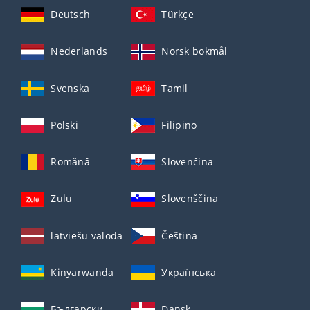
Deutsch
Türkçe
Nederlands
Norsk bokmål
Svenska
Tamil
Polski
Filipino
Română
Slovenčina
Zulu
Slovenščina
latviešu valoda
Čeština
Kinyarwanda
Українська
Български
Dansk