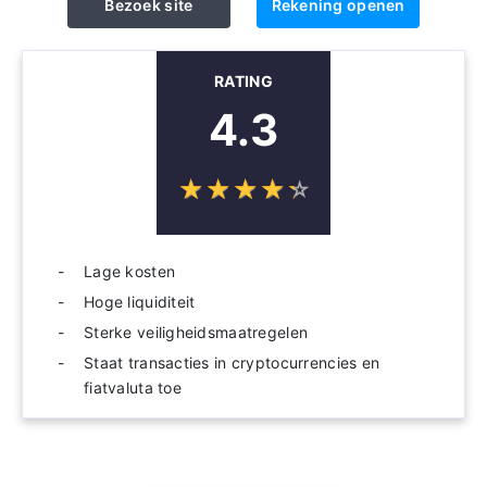
Bezoek site
Rekening openen
RATING
4.3
☆
★
☆
★
☆
★
☆
★
☆
★
Lage kosten
Hoge liquiditeit
Sterke veiligheidsmaatregelen
Staat transacties in cryptocurrencies en
fiatvaluta toe