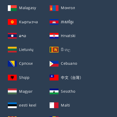
Malagasy
Монгол
Кыргызча
ភាសាខ្មែរ
ລາວ
Hrvatski
Lietuvių
සිංහල
Српски
Cebuano
Shqip
中文（台灣）
Magyar
Sesotho
eesti keel
Malti