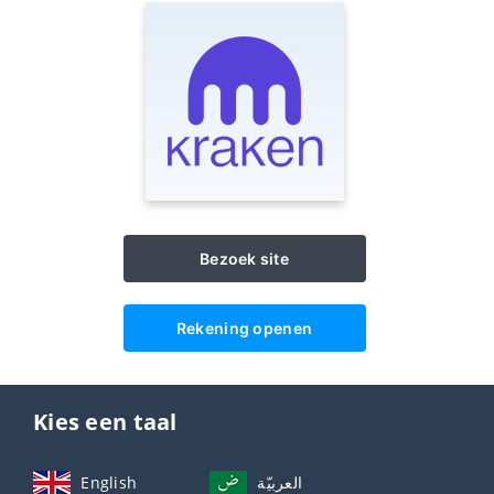
Bezoek site
Rekening openen
Kies een taal
English
العربيّة