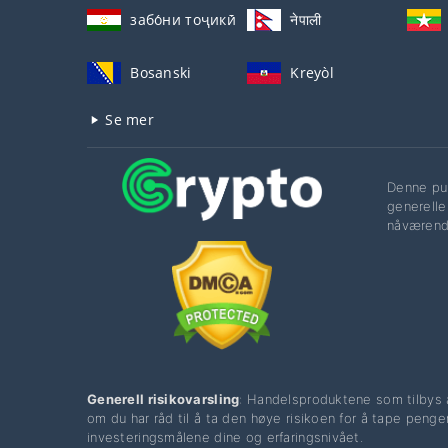
забо́ни тоҷикӣ́
नेपाली
Bosanski
Kreyòl
Se mer
Denne pub
generelle
nåværend
Generell risikovarsling
: Handelsproduktene som tilbys a
om du har råd til å ta den høye risikoen for å tape penge
investeringsmålene dine og erfaringsnivået.