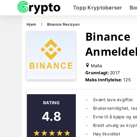
Topp Kryptobørser
Bo
Hjem
Binance Revizyon
Binance
Anmelde
Malta
Grunnlagt:
2017
Maks Innflytelse:
125
Svært lave avgifter
RATING
Brukervennlighet, ra
4.8
Evne til å kjøpe og s
Bredt utvalg av kryp
☆
★
☆
★
☆
★
☆
★
☆
★
Høy likviditet