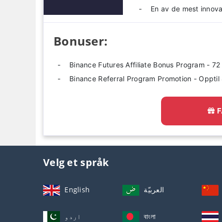
En av de mest innova
Bonuser:
Binance Futures Affiliate Bonus Program - 
Binance Referral Program Promotion - Opptil
F
Velg et språk
English
العربيّة
اردو
বাংলা