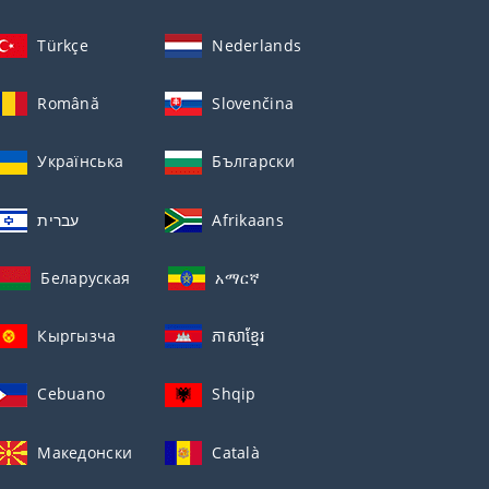
Türkçe
Nederlands
Română
Slovenčina
Українська
Български
עברית
Afrikaans
Беларуская
አማርኛ
Кыргызча
ភាសាខ្មែរ
Cebuano
Shqip
Македонски
Català