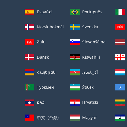
Español
Português
Norsk bokmål
Svenska
Zulu
Slovenščina
Dansk
Kiswahili
Հայերեն
آذربايجان
Туркмен
Ўзбек
ລາວ
Hrvatski
中文（台灣）
Magyar