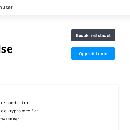
nuser
Besøk nettstedet
lse
Opprett konto
ske handelstider
elge krypto med fiat
tovalutaer