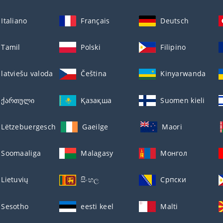
Italiano
Français
Deutsch
Tamil
Polski
Filipino
latviešu valoda
Čeština
Kinyarwanda
ქართული
Қазақша
Suomen kieli
Lëtzebuergesch
Gaeilge
Maori
Soomaaliga
Malagasy
Монгол
Lietuvių
සිංහල
Српски
Sesotho
eesti keel
Malti