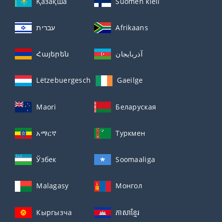
Қазақша
Suomen kieli
עברית
Afrikaans
Հայերեն
آذربايجان
Lëtzebuergesch
Gaeilge
Maori
Беларуская
አማርኛ
Туркмен
Ўзбек
Soomaaliga
Malagasy
Монгол
Кыргызча
ភាសាខ្មែរ