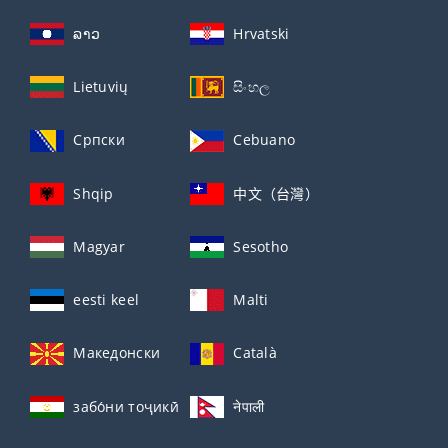
ລາວ
Hrvatski
Lietuvių
සිංහල
Српски
Cebuano
Shqip
中文（台灣）
Magyar
Sesotho
eesti keel
Malti
Македонски
Català
забо́ни тоҷикӣ́
नेपाली