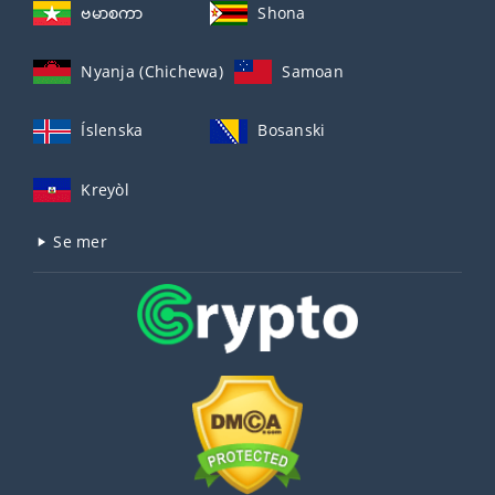
ဗမာစကာ
Shona
Nyanja (Chichewa)
Samoan
Íslenska
Bosanski
Kreyòl
Se mer