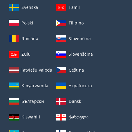
Svenska
Tamil
Polski
Filipino
Română
Slovenčina
Zulu
Slovenščina
latviešu valoda
Čeština
Kinyarwanda
Українська
Български
Dansk
Kiswahili
ქართული