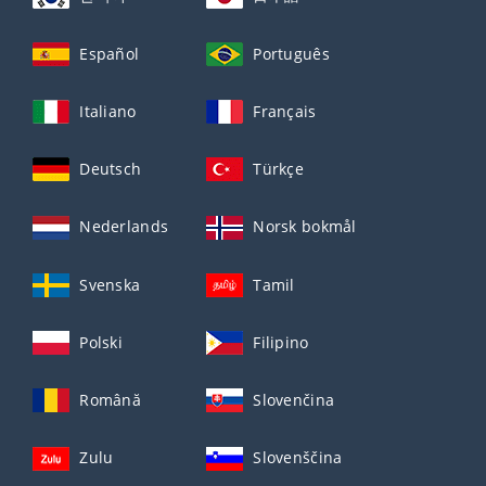
Español
Português
Italiano
Français
Deutsch
Türkçe
Nederlands
Norsk bokmål
Svenska
Tamil
Polski
Filipino
Română
Slovenčina
Zulu
Slovenščina