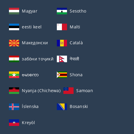
Magyar
Sesotho
eesti keel
Malti
Македонски
Català
забо́ни тоҷикӣ́
नेपाली
ဗမာစကာ
Shona
Nyanja (Chichewa)
Samoan
Íslenska
Bosanski
Kreyòl