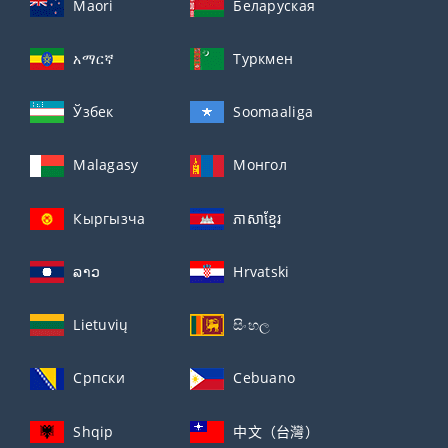
Maori
Беларуская
አማርኛ
Туркмен
Ўзбек
Soomaaliga
Malagasy
Монгол
Кыргызча
ភាសាខ្មែរ
ລາວ
Hrvatski
Lietuvių
සිංහල
Српски
Cebuano
Shqip
中文（台灣）