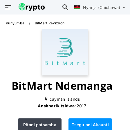
Nyanja (Chichewa)
Kunyumba
BitMart Revizyon
BitMart Ndemanga
cayman islands
Anakhazikitsidwa:
2017
Pitani patsamba
Tsegulani Akaunti