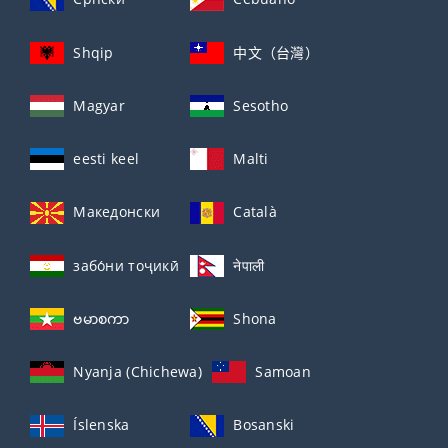
Shqip
中文（台灣）
Magyar
Sesotho
eesti keel
Malti
Македонски
Català
забо́ни тоҷикӣ́
नेपाली
ဗမာစကာ
Shona
Nyanja (Chichewa)
Samoan
Íslenska
Bosanski