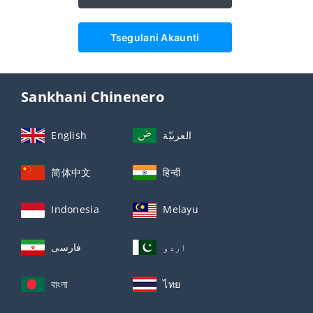
Tsegulani Akaunti
Sankhani Chinenero
English
العربيّة
简体中文
हिन्दी
Indonesia
Melayu
اردو
فارسی
বাংলা
ไทย