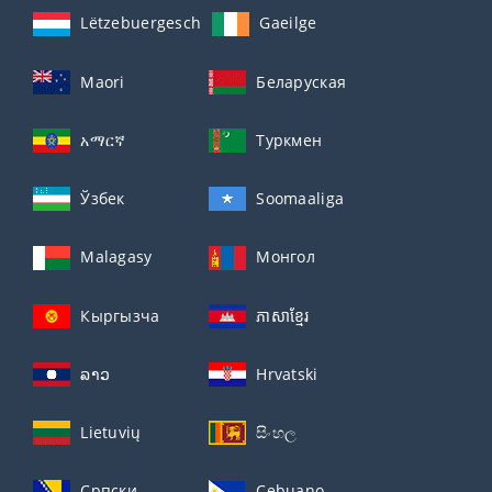
Lëtzebuergesch
Gaeilge
Maori
Беларуская
አማርኛ
Туркмен
Ўзбек
Soomaaliga
Malagasy
Монгол
Кыргызча
ភាសាខ្មែរ
ລາວ
Hrvatski
Lietuvių
සිංහල
Српски
Cebuano