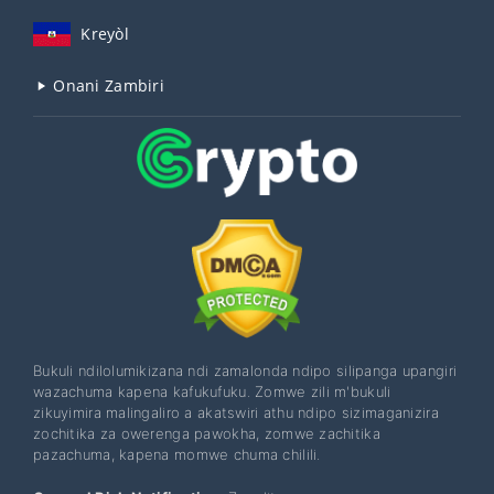
Kreyòl
Onani Zambiri
Bukuli ndilolumikizana ndi zamalonda ndipo silipanga upangiri
wazachuma kapena kafukufuku. Zomwe zili m'bukuli
zikuyimira malingaliro a akatswiri athu ndipo sizimaganizira
zochitika za owerenga pawokha, zomwe zachitika
pazachuma, kapena momwe chuma chilili.