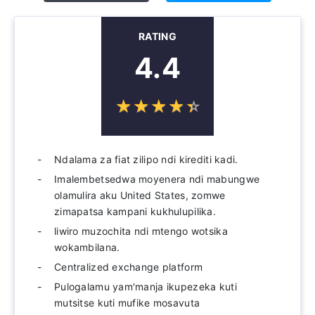
RATING
4.4
☆
★
☆
★
☆
★
☆
★
☆
★
Ndalama za fiat zilipo ndi kirediti kadi.
Imalembetsedwa moyenera ndi mabungwe
olamulira aku United States, zomwe
zimapatsa kampani kukhulupilika.
liwiro muzochita ndi mtengo wotsika
wokambilana.
Centralized exchange platform
Pulogalamu yam'manja ikupezeka kuti
mutsitse kuti mufike mosavuta