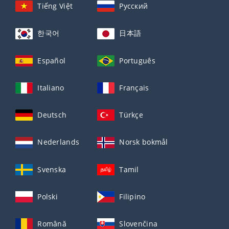
Tiếng Việt
Русский
한국어
日本語
Español
Português
Italiano
Français
Deutsch
Türkçe
Nederlands
Norsk bokmål
Svenska
Tamil
Polski
Filipino
Română
Slovenčina