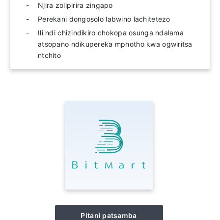
Njira zolipirira zingapo
Perekani dongosolo labwino lachitetezo
Ili ndi chizindikiro chokopa osunga ndalama
atsopano ndikupereka mphotho kwa ogwiritsa
ntchito
Pitani patsamba