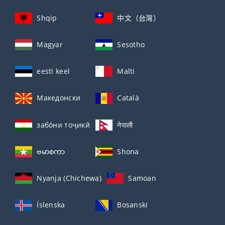
Shqip
中文（台灣）
Magyar
Sesotho
eesti keel
Malti
Македонски
Català
забо́ни тоҷикӣ́
नेपाली
ဗမာစကာ
Shona
Nyanja (Chichewa)
Samoan
Íslenska
Bosanski