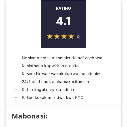
RATING
4.1
☆
★
☆
★
☆
★
☆
★
☆
★
Ndalama zotsika zamalonda ndi zochotsa
Kusinthana kogwiritsa ntchito
Kusankhidwa kwakukulu kwa ma altcoins
24/7 chithandizo chamakasitomala
Kutha kugula crypto ndi fiat
Palibe kukakamizidwa kwa KYC
Mabonasi: