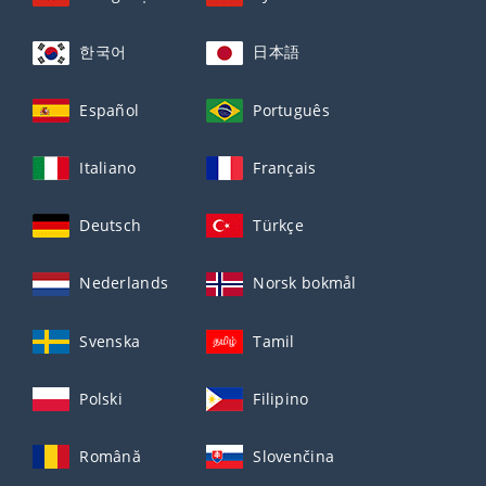
한국어
日本語
Español
Português
Italiano
Français
Deutsch
Türkçe
Nederlands
Norsk bokmål
Svenska
Tamil
Polski
Filipino
Română
Slovenčina