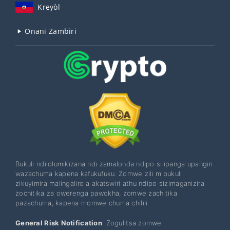
Kreyòl
Onani Zambiri
Bukuli ndilolumikizana ndi zamalonda ndipo silipanga upangiri
wazachuma kapena kafukufuku. Zomwe zili m'bukuli
zikuyimira malingaliro a akatswiri athu ndipo sizimaganizira
zochitika za owerenga pawokha, zomwe zachitika
pazachuma, kapena momwe chuma chilili.
General Risk Notification
: Zogulitsa zomwe