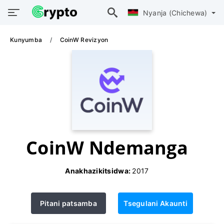
Nyanja (Chichewa)
Kunyumba
CoinW Revizyon
CoinW Ndemanga
Anakhazikitsidwa:
2017
Pitani patsamba
Tsegulani Akaunti