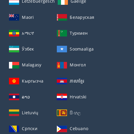
Lëtzebuergesch
Gaeilge
Maori
Беларуская
አማርኛ
Туркмен
Ўзбек
Soomaaliga
Malagasy
Монгол
Кыргызча
ភាសាខ្មែរ
ລາວ
Hrvatski
Lietuvių
සිංහල
Српски
Cebuano