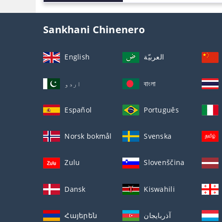
Sankhani Chinenero
English
العربيّة
اردو
বাংলা
Español
Português
Norsk bokmål
Svenska
Zulu
Slovenščina
Dansk
Kiswahili
Հայերեն
آذربايجان