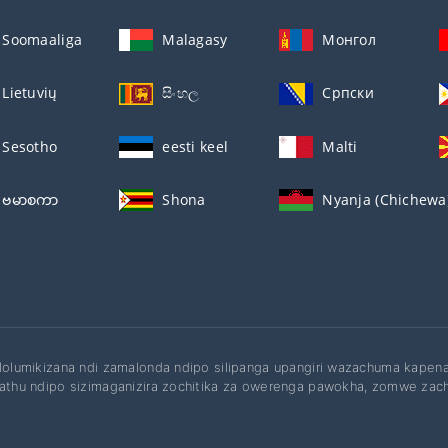
Soomaaliga
Malagasy
Монгол
Lietuvių
සිංහල
Српски
Sesotho
eesti keel
Malti
ဗမာစကာ
Shona
Nyanja (Chichewa
ilolumikizana ndi zamalonda ndipo silipanga upangiri wazachuma kapena 
 athu ndipo sizimaganizira zochitika za owerenga pawokha, zomwe zac