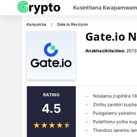
Kusinthana Kwapamwam
Kunyumba
Gate.io Revizyon
Gate.io 
Anakhazikitsidwa:
2013
RATING
Ndalama zopitilira 1
4.5
Zinthu zambiri kuph
Pulogalamu yabwino 
Pulatifomu yotha kug
☆
★
☆
★
☆
★
☆
★
☆
★
Thandizo labwino la