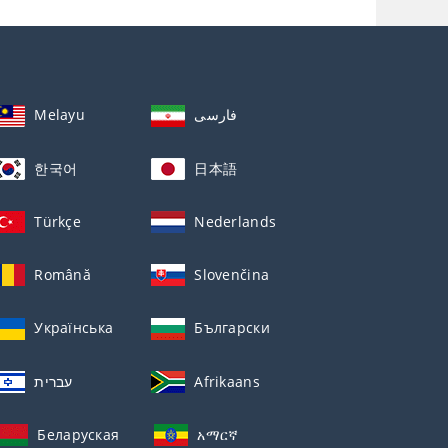
Melayu
فارسی
한국어
日本語
Türkçe
Nederlands
Română
Slovenčina
Українська
Български
עברית
Afrikaans
Беларуская
አማርኛ