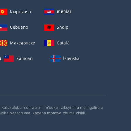
Кыргызча
ភាសាខ្មែរ
Cebuano
Shqip
Македонски
Català
)
Samoan
Íslenska
kafukufuku. Zomwe zili m'bukuli zikuyimira malingaliro a
hitika pazachuma, kapena momwe chuma chilili.