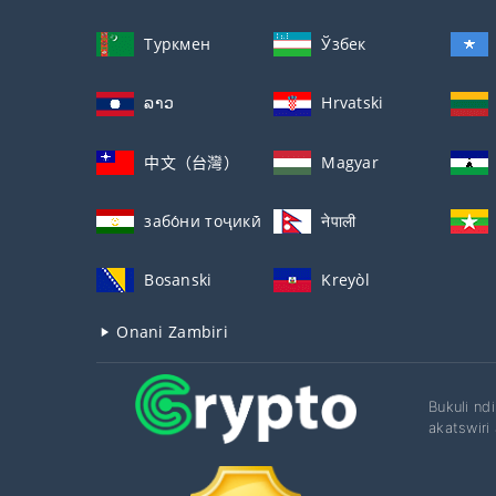
Туркмен
Ўзбек
ລາວ
Hrvatski
中文（台灣）
Magyar
забо́ни тоҷикӣ́
नेपाली
Bosanski
Kreyòl
Onani Zambiri
Bukuli nd
akatswiri