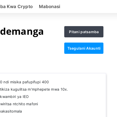
ba Kwa Crypto
Mabonasi
Ndemanga
Pitani patsamba
Tsegulani Akaunti
80 ndi misika pafupifupi 400
atikiza kugulitsa m'mphepete mwa 10x.
kwambiri ya IEO
wiritsa ntchito mafoni
makasitomala