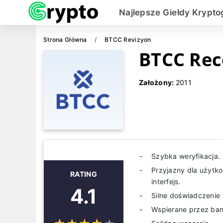
Najlepsze Giełdy Krypto
Strona Główna
BTCC Revizyon
BTCC Rec
Założony:
2011
Szybka weryfikacja.
Przyjazny dla użytk
RATING
interfejs.
4.1
Silne doświadczenie 
Wspierane przez ban