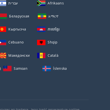
עברית
Afrikaans
Беларуская
አማርኛ
Кыргызча
ភាសាខ្មែរ
Cebuano
Shqip
Македонски
Català
)
Samoan
Íslenska
ycyjnej ani badania. Jego treść reprezentuje ogólne