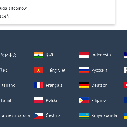
ługa altcoinów.
eceń.
简体中文
हिन्दी
Indonesia
ไทย
Tiếng Việt
Русский
Italiano
Français
Deutsch
Tamil
Polski
Filipino
latviešu valoda
Čeština
Kinyarwanda