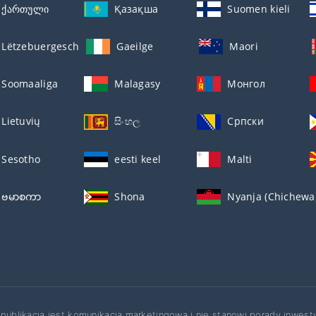
ქართული
Қазақша
Suomen kieli
Lëtzebuergesch
Gaeilge
Maori
Soomaaliga
Malagasy
Монгол
Lietuvių
සිංහල
Српски
Sesotho
eesti keel
Malti
ဗမာစကာ
Shona
Nyanja (Chichewa
 publikacja jest komunikacją marketingową i nie stanowi porady inwest