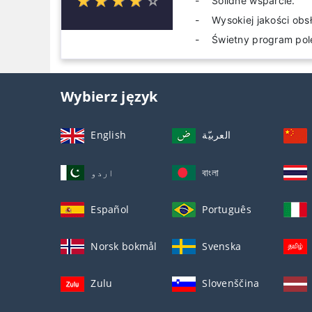
☆
★
☆
★
☆
★
☆
★
☆
★
Solidne wsparcie.
Wysokiej jakości obs
Świetny program pol
Wybierz język
English
العربيّة
اردو
বাংলা
Español
Português
Norsk bokmål
Svenska
Zulu
Slovenščina