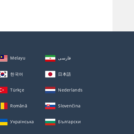
Melayu
فارسی
한국어
日本語
Türkçe
Nederlands
Română
Slovenčina
Українська
Български