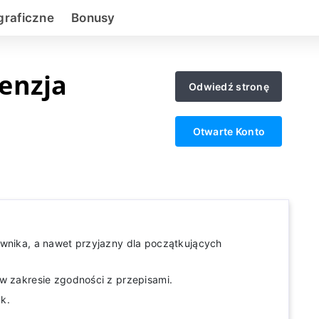
graficzne
Bonusy
enzja
Odwiedź stronę
Otwarte Konto
ownika, a nawet przyjazny dla początkujących
w zakresie zgodności z przepisami.
k.