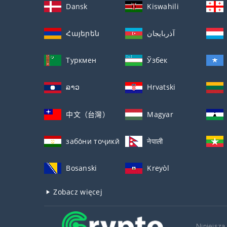
Dansk
Kiswahili
Հայերեն
آذربايجان
Туркмен
Ўзбек
ລາວ
Hrvatski
中文（台灣）
Magyar
забо́ни тоҷикӣ́
नेपाली
Bosanski
Kreyòl
Zobacz więcej
Niniejsza