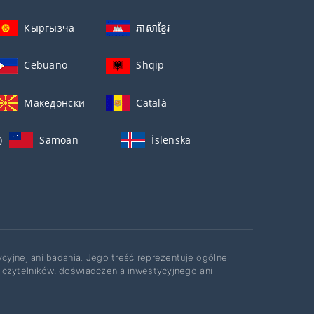
Кыргызча
ភាសាខ្មែរ
Cebuano
Shqip
Македонски
Català
)
Samoan
Íslenska
ycyjnej ani badania. Jego treść reprezentuje ogólne
 czytelników, doświadczenia inwestycyjnego ani