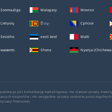
Soomaaliga
Malagasy
Монгол
Lietuvių
සිංහල
Српски
Sesotho
eesti keel
Malti
ဗမာစကာ
Shona
Nyanja (Chichewa
 publikacja jest komunikacją marketingową i nie stanowi porady inwest
aszych ekspertów i nie uwzględnia sytuacji osobistej poszczególnych
 sytuacji finansowej.