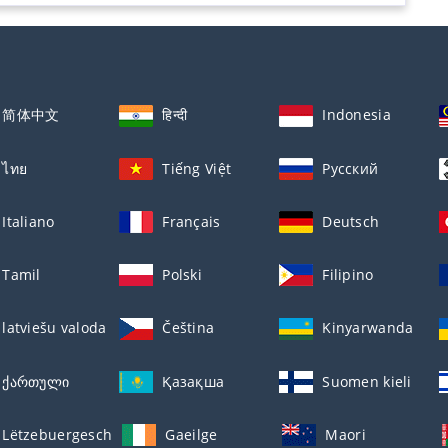
简体中文
हिन्दी
Indonesia
ไทย
Tiếng Việt
Русский
Italiano
Français
Deutsch
Tamil
Polski
Filipino
latviešu valoda
Čeština
Kinyarwanda
ქართული
Қазақша
Suomen kieli
Lëtzebuergesch
Gaeilge
Maori