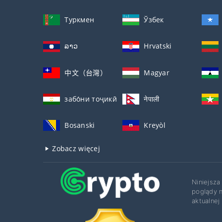
Туркмен
Ўзбек
ລາວ
Hrvatski
中文（台灣）
Magyar
забо́ни тоҷикӣ́
नेपाली
Bosanski
Kreyòl
Zobacz więcej
Niniejsza
poglądy n
aktualnej