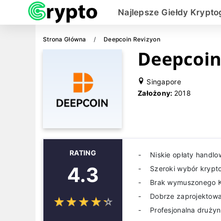
Najlepsze Giełdy Krypto
Strona Główna
Deepcoin Revizyon
Deepcoin
Singapore
Założony:
2018
RATING
Niskie opłaty handlo
4.3
Szeroki wybór krypt
Brak wymuszonego 
Dobrze zaprojektow
☆
★
☆
★
☆
★
☆
★
☆
★
Profesjonalna druży