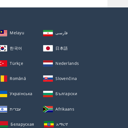
Melayu
فارسی
한국어
日本語
Türkçe
Nederlands
Română
Slovenčina
Українська
Български
עברית
Afrikaans
Беларуская
አማርኛ