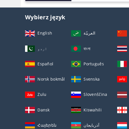
Wybierz język
English
العربيّة
اردو
বাংলা
Español
Português
Norsk bokmål
Svenska
Zulu
Slovenščina
Dansk
Kiswahili
Հայերեն
آذربايجان