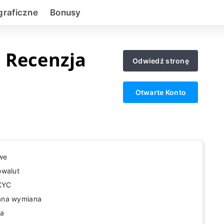
graficzne
Bonusy
 Recenzja
Odwiedź stronę
Otwarte Konto
we
owalut
KYC
ana wymiana
na