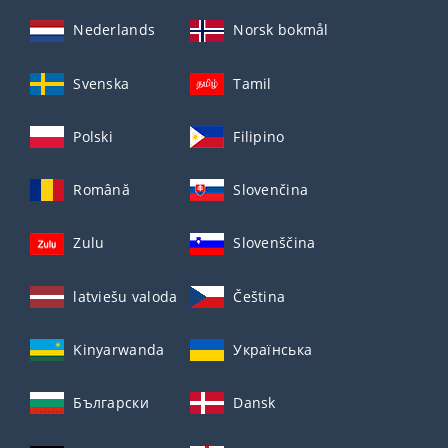
Nederlands
Norsk bokmål
Svenska
Tamil
Polski
Filipino
Română
Slovenčina
Zulu
Slovenščina
latviešu valoda
Čeština
Kinyarwanda
Українська
Български
Dansk