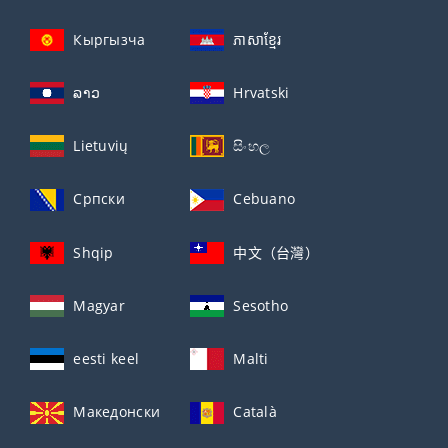
Кыргызча
ភាសាខ្មែរ
ລາວ
Hrvatski
Lietuvių
සිංහල
Српски
Cebuano
Shqip
中文（台灣）
Magyar
Sesotho
eesti keel
Malti
Македонски
Català