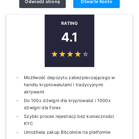
Odwiedź stronę
Otwarte Konto
RATING
4.1
☆
★
☆
★
☆
★
☆
★
☆
★
Możliwość depozytu zabezpieczającego w
handlu kryptowalutami i tradycyjnymi
aktywami
Do 100x dźwigni dla kryptowalut i 1000x
dźwigni dla Forex
Szybki proces rejestracji bez konieczności
KYC
Umożliwia zakup Bitcoinów na platformie