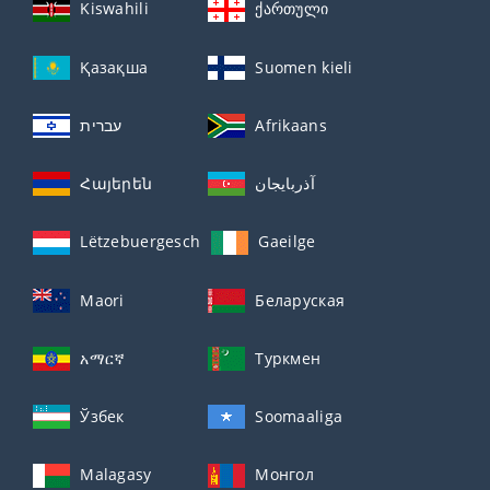
Kiswahili
ქართული
Қазақша
Suomen kieli
עברית
Afrikaans
Հայերեն
آذربايجان
Lëtzebuergesch
Gaeilge
Maori
Беларуская
አማርኛ
Туркмен
Ўзбек
Soomaaliga
Malagasy
Монгол