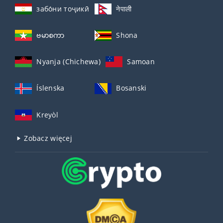
забо́ни тоҷикӣ́
नेपाली
ဗမာစကာ
Shona
Nyanja (Chichewa)
Samoan
Íslenska
Bosanski
Kreyòl
Zobacz więcej