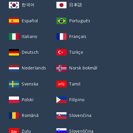
한국어
日本語
Español
Português
Italiano
Français
Deutsch
Türkçe
Nederlands
Norsk bokmål
Svenska
Tamil
Polski
Filipino
Română
Slovenčina
Zulu
Slovenščina