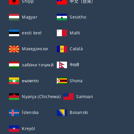
Shqip
中文（台灣）
Magyar
Sesotho
eesti keel
Malti
Македонски
Català
забо́ни тоҷикӣ́
नेपाली
ဗမာစကာ
Shona
Nyanja (Chichewa)
Samoan
Íslenska
Bosanski
Kreyòl