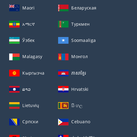
Maori
Беларуская
አማርኛ
Туркмен
Ўзбек
Soomaaliga
Malagasy
Монгол
Кыргызча
ភាសាខ្មែរ
ລາວ
Hrvatski
Lietuvių
සිංහල
Српски
Cebuano